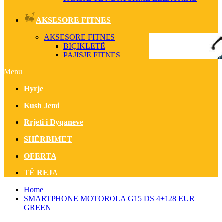
AKSESORE FITNES
AKSESORE FITNES
BIÇIKLETË
PAJISJE FITNES
Menu
Hyrje
Kush Jemi
Rrjeti i Dyqaneve
SHËRBIMET
OFERTA
TË REJA
Home
SMARTPHONE MOTOROLA G15 DS 4+128 EUR
GREEN