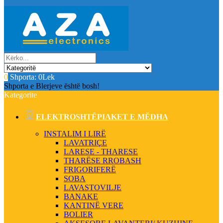
0
Shporta:
0Lek
Shporta e Blerjeve është bosh!
Kategorite
ELEKTROSHTËPIAKET E MËDHA
INSTALIM I LIRË
LAVATRIÇE
LARESE - THARESE
THARËSE RROBASH
FRIGORIFERË
SOBA
LAVASTOVILJE
BANAKE
KANTINË VERE
BOLIER