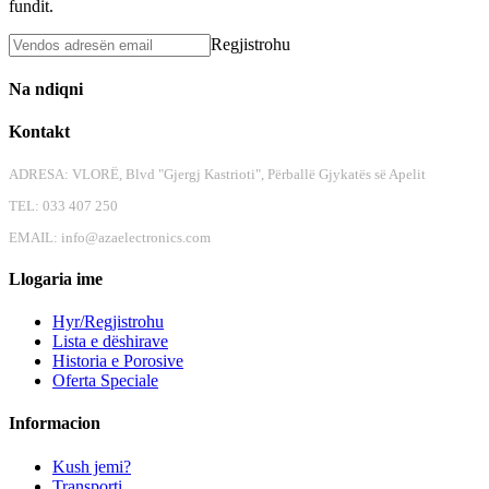
fundit.
Regjistrohu
Na ndiqni
Kontakt
ADRESA: VLORË, Blvd "Gjergj Kastrioti", Përballë Gjykatës së Apelit
TEL: 033 407 250
EMAIL:
info@azaelectronics.com
Llogaria ime
Hyr/Regjistrohu
Lista e dëshirave
Historia e Porosive
Oferta Speciale
Informacion
Kush jemi?
Transporti