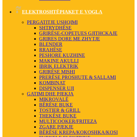
ELEKTROSHTËPIAKET E VOGLA
PERGATITJE USHQIMI
SHTRYDHËSE
GRIRËSE-COPETUES GJITHCKAJE
GRIRES DORE ME ZHYTJE
BLENDER
RRAHËSE
PESHORE KUZHINE
MAKINE AKULLI
IBRIK ELEKTRIK
GRIRËSE MISHI
PRERËSE PROSHUTE & SALLAMI
KOMBINAT
DISPENSER UJI
GATIMI DHE PJEKJA
MIKROVALË
BËRËSE BUKE
TOSTIER & GRILL
THEKËSE BUKE
MULTICOOKER/FRITEZA
ZGARE PJEKJE
BËRËSE KREPA/KOKOSHKA/KOSI