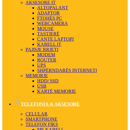
AKSESORE IT
ALTOPALANT
ADAPTOR
FTOHËS PC
WEBCAMERA
MOUSE
TASTJERË
CANTE LAPTOPI
KABELL IT
PAJISJE RRJETI
MODEM
ROUTER
UPS
SHPËRNDARËS INTERNETI
MEMORJE
HDD/ SSD
USB
KARTË MEMORIE
TELEFONIA & AKSESORE
CELULAR
SMARTPHONE
TELEFON FIKS
ME KABELL