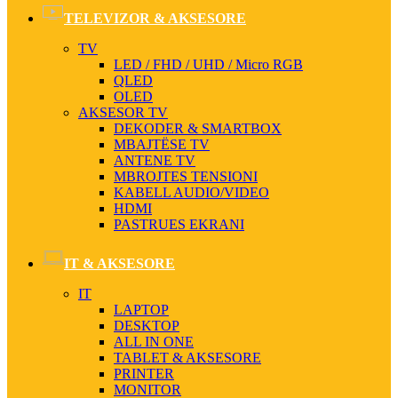
TELEVIZOR & AKSESORE
TV
LED / FHD / UHD / Micro RGB
QLED
OLED
AKSESOR TV
DEKODER & SMARTBOX
MBAJTËSE TV
ANTENE TV
MBROJTES TENSIONI
KABELL AUDIO/VIDEO
HDMI
PASTRUES EKRANI
IT & AKSESORE
IT
LAPTOP
DESKTOP
ALL IN ONE
TABLET & AKSESORE
PRINTER
MONITOR