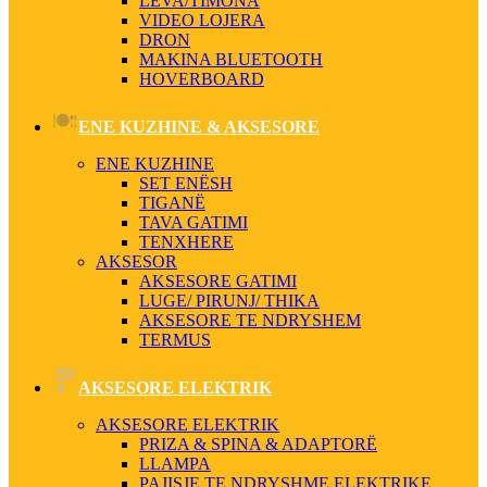
LEVA/TIMONA
VIDEO LOJERA
DRON
MAKINA BLUETOOTH
HOVERBOARD
ENE KUZHINE & AKSESORE
ENE KUZHINE
SET ENËSH
TIGANË
TAVA GATIMI
TENXHERE
AKSESOR
AKSESORE GATIMI
LUGE/ PIRUNJ/ THIKA
AKSESORE TE NDRYSHEM
TERMUS
AKSESORE ELEKTRIK
AKSESORE ELEKTRIK
PRIZA & SPINA & ADAPTORË
LLAMPA
PAJISJE TE NDRYSHME ELEKTRIKE