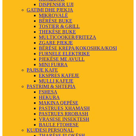
DISPENSER UJI
GATIMI DHE PJEKJA
MIKROVALË
BËRËSE BUKE
TOSTIER & GRILL
THEKËSE BUKE
MULTICOOKER/FRITEZA
ZGARE PJEKJE
BËRËSE KREPA/KOKOSHKA/KOSI
FURNELE ELEKTRIKE
PJEKËSE ME AVULL
MINI FURRA
PAJISJE KAFE
EKSPRES KAFEJE
MULLI KAFEJE
PASTRIMI & SHTEPIA
FSHESA
HEKURA
MAKINA QEPËSE
PASTRUES XHAMASH
PASTRUES RROBASH
VRASESE INSEKTESH
BAULE FTOHESE
KUJDESI PERSONAL
THARËSE FLOKËSH