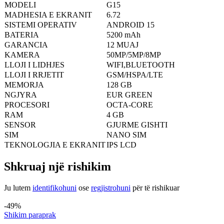
MODELI
G15
MADHESIA E EKRANIT
6.72
SISTEMI OPERATIV
ANDROID 15
BATERIA
5200 mAh
GARANCIA
12 MUAJ
KAMERA
50MP/5MP/8MP
LLOJI I LIDHJES
WIFI,BLUETOOTH
LLOJI I RRJETIT
GSM/HSPA/LTE
MEMORJA
128 GB
NGJYRA
EUR GREEN
PROCESORI
OCTA-CORE
RAM
4 GB
SENSOR
GJURME GISHTI
SIM
NANO SIM
TEKNOLOGJIA E EKRANIT
IPS LCD
Shkruaj një rishikim
Ju lutem
identifikohuni
ose
regjistrohuni
për të rishikuar
Produkte të ngjashme
-49%
Shikim paraprak