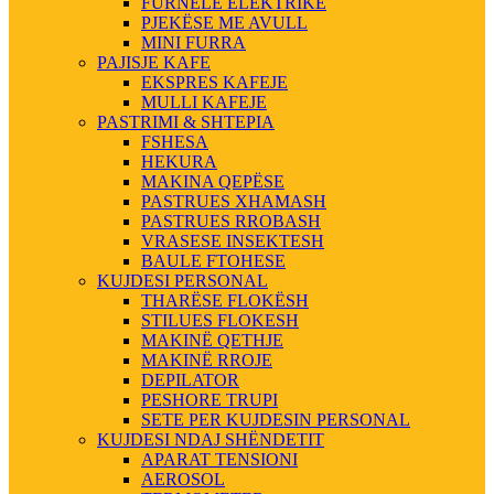
FURNELE ELEKTRIKE
PJEKËSE ME AVULL
MINI FURRA
PAJISJE KAFE
EKSPRES KAFEJE
MULLI KAFEJE
PASTRIMI & SHTEPIA
FSHESA
HEKURA
MAKINA QEPËSE
PASTRUES XHAMASH
PASTRUES RROBASH
VRASESE INSEKTESH
BAULE FTOHESE
KUJDESI PERSONAL
THARËSE FLOKËSH
STILUES FLOKESH
MAKINË QETHJE
MAKINË RROJE
DEPILATOR
PESHORE TRUPI
SETE PER KUJDESIN PERSONAL
KUJDESI NDAJ SHËNDETIT
APARAT TENSIONI
AEROSOL