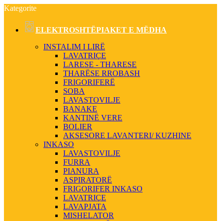
Kategorite
ELEKTROSHTËPIAKET E MËDHA
INSTALIM I LIRË
LAVATRIÇE
LARESE - THARESE
THARËSE RROBASH
FRIGORIFERË
SOBA
LAVASTOVILJE
BANAKE
KANTINË VERE
BOLIER
AKSESORE LAVANTERI/ KUZHINE
INKASO
LAVASTOVILJE
FURRA
PIANURA
ASPIRATORË
FRIGORIFER INKASO
LAVATRIÇE
LAVAPJATA
MISHELATOR