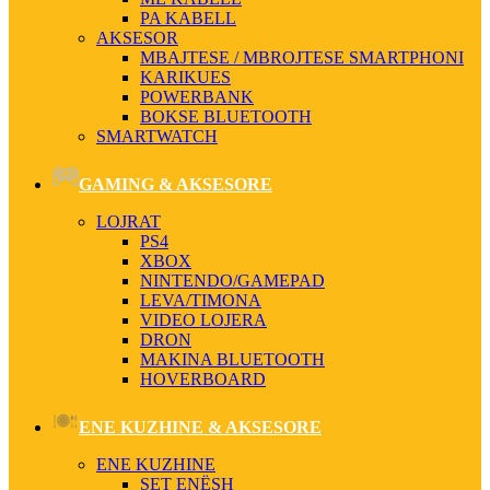
PA KABELL
AKSESOR
MBAJTESE / MBROJTESE SMARTPHONI
KARIKUES
POWERBANK
BOKSE BLUETOOTH
SMARTWATCH
GAMING & AKSESORE
LOJRAT
PS4
XBOX
NINTENDO/GAMEPAD
LEVA/TIMONA
VIDEO LOJERA
DRON
MAKINA BLUETOOTH
HOVERBOARD
ENE KUZHINE & AKSESORE
ENE KUZHINE
SET ENËSH