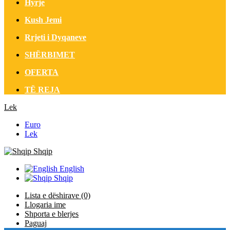
Hyrje
Kush Jemi
Rrjeti i Dyqaneve
SHËRBIMET
OFERTA
TË REJA
Lek
Euro
Lek
Shqip
English
Shqip
Lista e dëshirave (0)
Llogaria ime
Shporta e blerjes
Paguaj