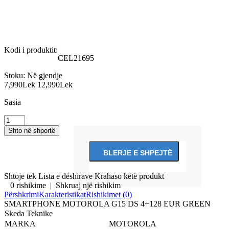
Kodi i produktit:
CEL21695
Stoku:
Në gjendje
7,990Lek
12,990Lek
Sasia
Shtoje tek Lista e dëshirave
Krahaso këtë produkt
0 rishikime
|
Shkruaj një rishikim
Përshkrimi
Karakteristikat
Rishikimet (0)
SMARTPHONE MOTOROLA G15 DS 4+128 EUR GREEN
Skeda Teknike
MARKA
MOTOROLA