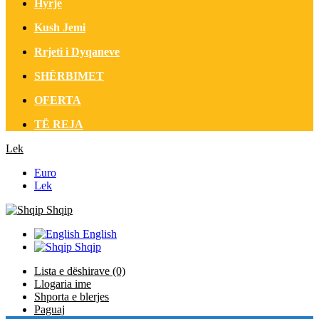
Hyrje
Kush Jemi
Rrjeti i Dyqaneve
SHËRBIMET
OFERTA
TË REJA
Lek
Euro
Lek
Shqip
English
Shqip
Lista e dëshirave (0)
Llogaria ime
Shporta e blerjes
Paguaj