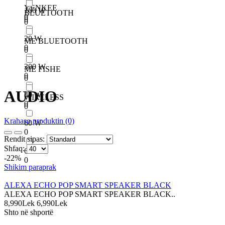
YENKEE
160 W
BLUETOOTH
0
0
0
20 W
ME BLUETOOTH
0
0
300 W
ME FISHE
0
0
AUDIO
40 W
WIRELESS
0
0
Krahaso produktin (0)
60 W
0
Rendit sipas:
Shfaq:
635 W
-22%
0
Shikim paraprak
ALEXA ECHO POP SMART SPEAKER BLACK
ALEXA ECHO POP SMART SPEAKER BLACK..
8,990Lek
6,990Lek
Shto në shportë