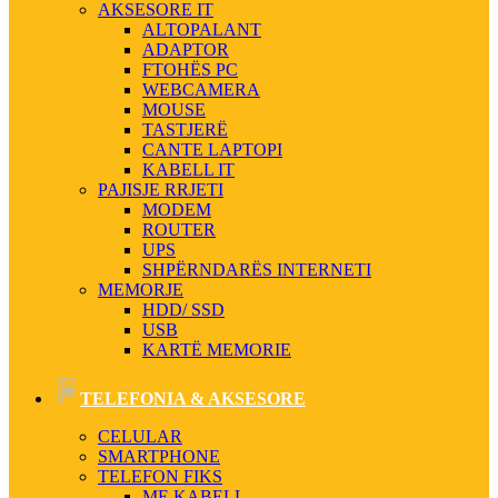
AKSESORE IT
ALTOPALANT
ADAPTOR
FTOHËS PC
WEBCAMERA
MOUSE
TASTJERË
CANTE LAPTOPI
KABELL IT
PAJISJE RRJETI
MODEM
ROUTER
UPS
SHPËRNDARËS INTERNETI
MEMORJE
HDD/ SSD
USB
KARTË MEMORIE
TELEFONIA & AKSESORE
CELULAR
SMARTPHONE
TELEFON FIKS
ME KABELL