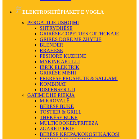
ELEKTROSHTËPIAKET E VOGLA
PERGATITJE USHQIMI
SHTRYDHËSE
GRIRËSE-COPETUES GJITHCKAJE
GRIRES DORE ME ZHYTJE
BLENDER
RRAHËSE
PESHORE KUZHINE
MAKINE AKULLI
IBRIK ELEKTRIK
GRIRËSE MISHI
PRERËSE PROSHUTE & SALLAMI
KOMBINAT
DISPENSER UJI
GATIMI DHE PJEKJA
MIKROVALË
BËRËSE BUKE
TOSTIER & GRILL
THEKËSE BUKE
MULTICOOKER/FRITEZA
ZGARE PJEKJE
BËRËSE KREPA/KOKOSHKA/KOSI