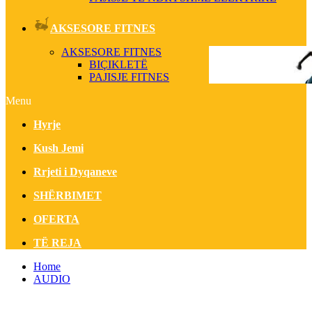
AKSESORE FITNES
AKSESORE FITNES
BIÇIKLETË
PAJISJE FITNES
Menu
Hyrje
Kush Jemi
Rrjeti i Dyqaneve
SHËRBIMET
OFERTA
TË REJA
Home
AUDIO
Filtrim