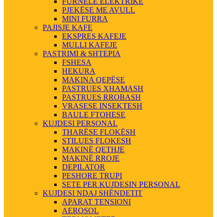
FURNELE ELEKTRIKE
PJEKËSE ME AVULL
MINI FURRA
PAJISJE KAFE
EKSPRES KAFEJE
MULLI KAFEJE
PASTRIMI & SHTEPIA
FSHESA
HEKURA
MAKINA QEPËSE
PASTRUES XHAMASH
PASTRUES RROBASH
VRASESE INSEKTESH
BAULE FTOHESE
KUJDESI PERSONAL
THARËSE FLOKËSH
STILUES FLOKESH
MAKINË QETHJE
MAKINË RROJE
DEPILATOR
PESHORE TRUPI
SETE PER KUJDESIN PERSONAL
KUJDESI NDAJ SHËNDETIT
APARAT TENSIONI
AEROSOL