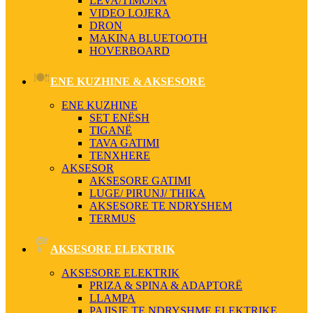
LEVA/TIMONA
VIDEO LOJERA
DRON
MAKINA BLUETOOTH
HOVERBOARD
ENE KUZHINE & AKSESORE
ENE KUZHINE
SET ENËSH
TIGANË
TAVA GATIMI
TENXHERE
AKSESOR
AKSESORE GATIMI
LUGE/ PIRUNJ/ THIKA
AKSESORE TE NDRYSHEM
TERMUS
AKSESORE ELEKTRIK
AKSESORE ELEKTRIK
PRIZA & SPINA & ADAPTORË
LLAMPA
PAJISJE TE NDRYSHME ELEKTRIKE