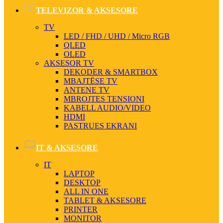
TELEVIZOR & AKSESORE
TV
LED / FHD / UHD / Micro RGB
QLED
OLED
AKSESOR TV
DEKODER & SMARTBOX
MBAJTËSE TV
ANTENE TV
MBROJTES TENSIONI
KABELL AUDIO/VIDEO
HDMI
PASTRUES EKRANI
IT & AKSESORE
IT
LAPTOP
DESKTOP
ALL IN ONE
TABLET & AKSESORE
PRINTER
MONITOR