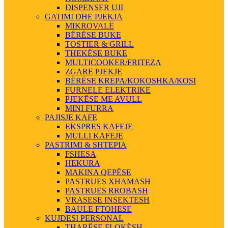
DISPENSER UJI
GATIMI DHE PJEKJA
MIKROVALË
BËRËSE BUKE
TOSTIER & GRILL
THEKËSE BUKE
MULTICOOKER/FRITEZA
ZGARE PJEKJE
BËRËSE KREPA/KOKOSHKA/KOSI
FURNELE ELEKTRIKE
PJEKËSE ME AVULL
MINI FURRA
PAJISJE KAFE
EKSPRES KAFEJE
MULLI KAFEJE
PASTRIMI & SHTEPIA
FSHESA
HEKURA
MAKINA QEPËSE
PASTRUES XHAMASH
PASTRUES RROBASH
VRASESE INSEKTESH
BAULE FTOHESE
KUJDESI PERSONAL
THARËSE FLOKËSH