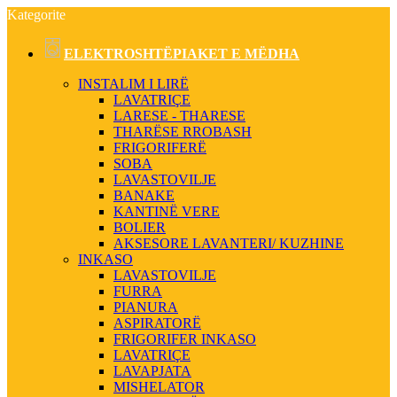
Kategorite
ELEKTROSHTËPIAKET E MËDHA
INSTALIM I LIRË
LAVATRIÇE
LARESE - THARESE
THARËSE RROBASH
FRIGORIFERË
SOBA
LAVASTOVILJE
BANAKE
KANTINË VERE
BOLIER
AKSESORE LAVANTERI/ KUZHINE
INKASO
LAVASTOVILJE
FURRA
PIANURA
ASPIRATORË
FRIGORIFER INKASO
LAVATRIÇE
LAVAPJATA
MISHELATOR