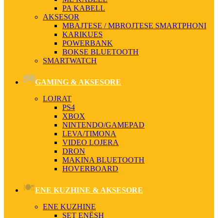
PA KABELL
AKSESOR
MBAJTESE / MBROJTESE SMARTPHONI
KARIKUES
POWERBANK
BOKSE BLUETOOTH
SMARTWATCH
GAMING & AKSESORE
LOJRAT
PS4
XBOX
NINTENDO/GAMEPAD
LEVA/TIMONA
VIDEO LOJERA
DRON
MAKINA BLUETOOTH
HOVERBOARD
ENE KUZHINE & AKSESORE
ENE KUZHINE
SET ENËSH