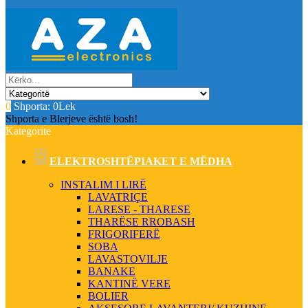
0
Shporta:
0Lek
Shporta e Blerjeve është bosh!
Kategorite
ELEKTROSHTËPIAKET E MËDHA
INSTALIM I LIRË
LAVATRIÇE
LARESE - THARESE
THARËSE RROBASH
FRIGORIFERË
SOBA
LAVASTOVILJE
BANAKE
KANTINË VERE
BOLIER