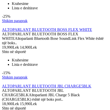
Krahesime
Lista e deshirave
-25%
Shikim paraprak
ALTOPARLANT BLUETOOTH BOSS FLEX WHITE
ALTOPARLANT BLUETOOTH BOSS FLEX
WHITEAltoparlanti Bluetooth Bose SoundLink Flex White është
një boks..
19,990Lek
14,900Lek
Shto në shportë
Krahesime
Lista e deshirave
-15%
Shikim paraprak
ALTOPARLANT BLUETOOTH JBL CHARGE5BLK
ALTOPARLANT BLUETOOTH JBL
CHARGE5BLKAltoparlanti JBL Charge 5 Black
(CHARGE5BLK) është një boks port..
18,900Lek
15,990Lek
Shto në shportë