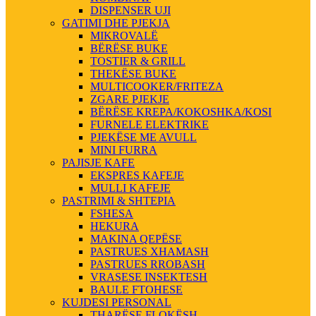
DISPENSER UJI
GATIMI DHE PJEKJA
MIKROVALË
BËRËSE BUKE
TOSTIER & GRILL
THEKËSE BUKE
MULTICOOKER/FRITEZA
ZGARE PJEKJE
BËRËSE KREPA/KOKOSHKA/KOSI
FURNELE ELEKTRIKE
PJEKËSE ME AVULL
MINI FURRA
PAJISJE KAFE
EKSPRES KAFEJE
MULLI KAFEJE
PASTRIMI & SHTEPIA
FSHESA
HEKURA
MAKINA QEPËSE
PASTRUES XHAMASH
PASTRUES RROBASH
VRASESE INSEKTESH
BAULE FTOHESE
KUJDESI PERSONAL
THARËSE FLOKËSH