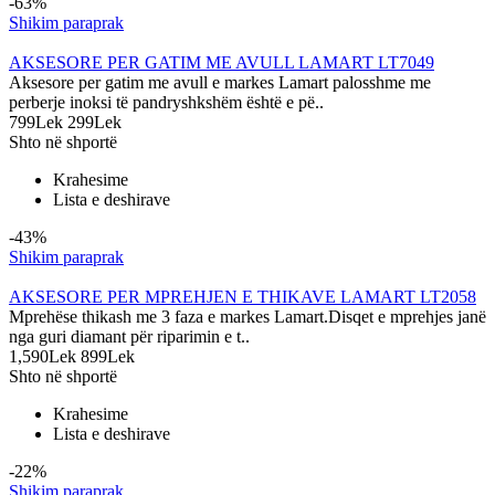
-63%
Shikim paraprak
AKSESORE PER GATIM ME AVULL LAMART LT7049
Aksesore per gatim me avull e markes Lamart palosshme me
perberje inoksi të pandryshkshëm është e pë..
799Lek
299Lek
Shto në shportë
Krahesime
Lista e deshirave
-43%
Shikim paraprak
AKSESORE PER MPREHJEN E THIKAVE LAMART LT2058
Mprehëse thikash me 3 faza e markes Lamart.Disqet e mprehjes janë
nga guri diamant për riparimin e t..
1,590Lek
899Lek
Shto në shportë
Krahesime
Lista e deshirave
-22%
Shikim paraprak