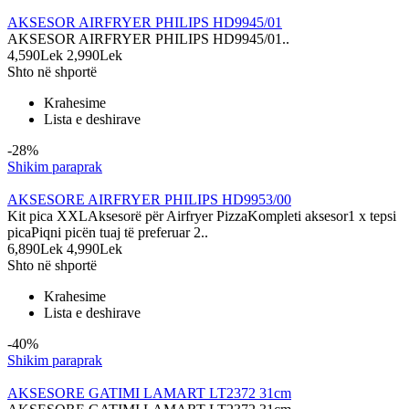
AKSESOR AIRFRYER PHILIPS HD9945/01
AKSESOR AIRFRYER PHILIPS HD9945/01..
4,590Lek
2,990Lek
Shto në shportë
Krahesime
Lista e deshirave
-28%
Shikim paraprak
AKSESORE AIRFRYER PHILIPS HD9953/00
Kit pica XXLAksesorë për Airfryer PizzaKompleti aksesor1 x tepsi
picaPiqni picën tuaj të preferuar 2..
6,890Lek
4,990Lek
Shto në shportë
Krahesime
Lista e deshirave
-40%
Shikim paraprak
AKSESORE GATIMI LAMART LT2372 31cm