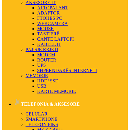
AKSESORE IT
ALTOPALANT
ADAPTOR
FTOHËS PC
WEBCAMERA
MOUSE
TASTJERË
CANTE LAPTOPI
KABELL IT
PAJISJE RRJETI
MODEM
ROUTER
UPS
SHPËRNDARËS INTERNETI
MEMORJE
HDD/ SSD
USB
KARTË MEMORIE
TELEFONIA & AKSESORE
CELULAR
SMARTPHONE
TELEFON FIKS
ME KABELL