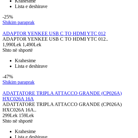
Krahesime
Lista e deshirave
-25%
Shikim paraprak
ADAPTOR YENKEE USB C TO HDMI YTC 012
ADAPTOR YENKEE USB C TO HDMI YTC 012..
1,990Lek
1,490Lek
Shto në shportë
Krahesime
Lista e deshirave
-47%
Shikim paraprak
ADATTATORE TRIPLA ATTACCO GRANDE (CP026A)
HXC026A 16A
ADATTATORE TRIPLA ATTACCO GRANDE (CP026A)
HXC026A 16A..
299Lek
159Lek
Shto në shportë
Krahesime
Lista e deshirave