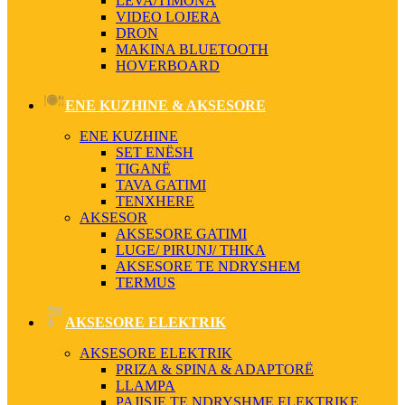
LEVA/TIMONA
VIDEO LOJERA
DRON
MAKINA BLUETOOTH
HOVERBOARD
ENE KUZHINE & AKSESORE
ENE KUZHINE
SET ENËSH
TIGANË
TAVA GATIMI
TENXHERE
AKSESOR
AKSESORE GATIMI
LUGE/ PIRUNJ/ THIKA
AKSESORE TE NDRYSHEM
TERMUS
AKSESORE ELEKTRIK
AKSESORE ELEKTRIK
PRIZA & SPINA & ADAPTORË
LLAMPA
PAJISJE TE NDRYSHME ELEKTRIKE