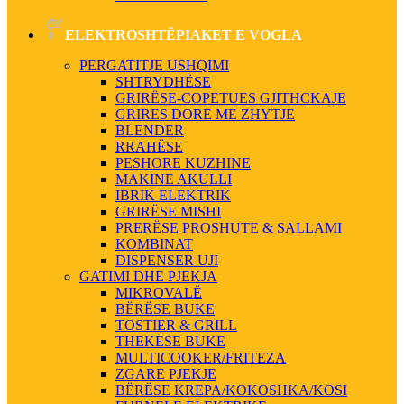
ELEKTROSHTËPIAKET E VOGLA
PERGATITJE USHQIMI
SHTRYDHËSE
GRIRËSE-COPETUES GJITHCKAJE
GRIRES DORE ME ZHYTJE
BLENDER
RRAHËSE
PESHORE KUZHINE
MAKINE AKULLI
IBRIK ELEKTRIK
GRIRËSE MISHI
PRERËSE PROSHUTE & SALLAMI
KOMBINAT
DISPENSER UJI
GATIMI DHE PJEKJA
MIKROVALË
BËRËSE BUKE
TOSTIER & GRILL
THEKËSE BUKE
MULTICOOKER/FRITEZA
ZGARE PJEKJE
BËRËSE KREPA/KOKOSHKA/KOSI