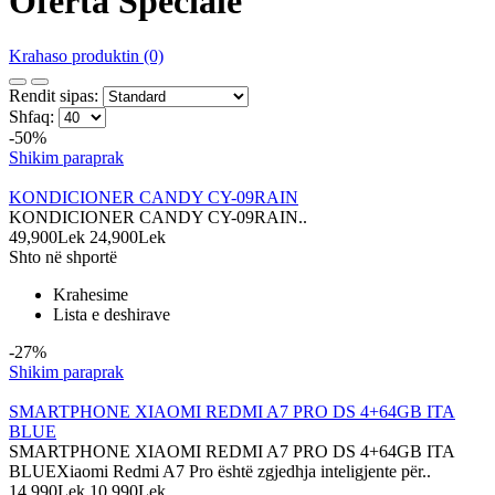
Oferta Speciale
Krahaso produktin (0)
Rendit sipas:
Shfaq:
-50%
Shikim paraprak
KONDICIONER CANDY CY-09RAIN
KONDICIONER CANDY CY-09RAIN..
49,900Lek
24,900Lek
Shto në shportë
Krahesime
Lista e deshirave
-27%
Shikim paraprak
SMARTPHONE XIAOMI REDMI A7 PRO DS 4+64GB ITA
BLUE
SMARTPHONE XIAOMI REDMI A7 PRO DS 4+64GB ITA
BLUEXiaomi Redmi A7 Pro është zgjedhja inteligjente për..
14,990Lek
10,990Lek