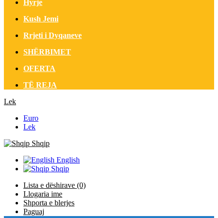
Hyrje
Kush Jemi
Rrjeti i Dyqaneve
SHËRBIMET
OFERTA
TË REJA
Lek
Euro
Lek
Shqip
English
Shqip
Lista e dëshirave (0)
Llogaria ime
Shporta e blerjes
Paguaj