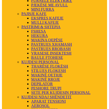
FURNELE ELEKTRIKE
PJEKËSE ME AVULL
MINI FURRA
PAJISJE KAFE
EKSPRES KAFEJE
MULLI KAFEJE
PASTRIMI & SHTEPIA
FSHESA
HEKURA
MAKINA QEPËSE
PASTRUES XHAMASH
PASTRUES RROBASH
VRASESE INSEKTESH
BAULE FTOHESE
KUJDESI PERSONAL
THARËSE FLOKËSH
STILUES FLOKESH
MAKINË QETHJE
MAKINË RROJE
DEPILATOR
PESHORE TRUPI
SETE PER KUJDESIN PERSONAL
KUJDESI NDAJ SHËNDETIT
APARAT TENSIONI
AEROSOL