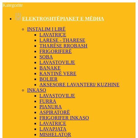
Kategorite
ELEKTROSHTËPIAKET E MËDHA
INSTALIM I LIRË
LAVATRIÇE
LARESE - THARESE
THARËSE RROBASH
FRIGORIFERË
SOBA
LAVASTOVILJE
BANAKE
KANTINË VERE
BOLIER
AKSESORE LAVANTERI/ KUZHINE
INKASO
LAVASTOVILJE
FURRA
PIANURA
ASPIRATORË
FRIGORIFER INKASO
LAVATRIÇE
LAVAPJATA
MISHELATOR