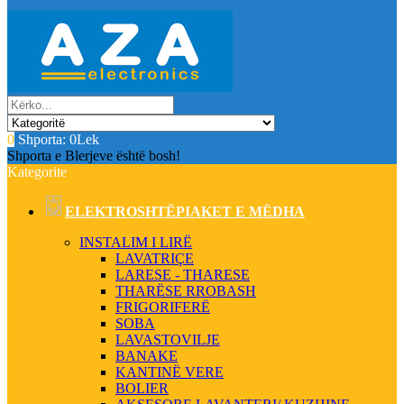
0
Shporta:
0Lek
Shporta e Blerjeve është bosh!
Kategorite
ELEKTROSHTËPIAKET E MËDHA
INSTALIM I LIRË
LAVATRIÇE
LARESE - THARESE
THARËSE RROBASH
FRIGORIFERË
SOBA
LAVASTOVILJE
BANAKE
KANTINË VERE
BOLIER