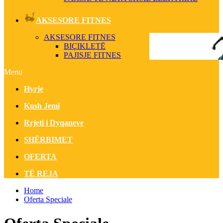
AKSESORE FITNES
AKSESORE FITNES
BIÇIKLETË
PAJISJE FITNES
Menu
Hyrje
Kush Jemi
Rrjeti i Dyqaneve
SHËRBIMET
OFERTA
TË REJA
Home
Oferta Speciale