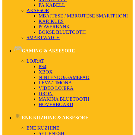
PA KABELL
AKSESOR
MBAJTESE / MBROJTESE SMARTPHONI
KARIKUES
POWERBANK
BOKSE BLUETOOTH
SMARTWATCH
GAMING & AKSESORE
LOJRAT
PS4
XBOX
NINTENDO/GAMEPAD
LEVA/TIMONA
VIDEO LOJERA
DRON
MAKINA BLUETOOTH
HOVERBOARD
ENE KUZHINE & AKSESORE
ENE KUZHINE
SET ENËSH