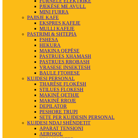
FURNELE ELEKTRIKE
PJEKËSE ME AVULL
MINI FURRA
PAJISJE KAFE
EKSPRES KAFEJE
MULLI KAFEJE
PASTRIMI & SHTEPIA
FSHESA
HEKURA
MAKINA QEPËSE
PASTRUES XHAMASH
PASTRUES RROBASH
VRASESE INSEKTESH
BAULE FTOHESE
KUJDESI PERSONAL
THARËSE FLOKËSH
STILUES FLOKESH
MAKINË QETHJE
MAKINË RROJE
DEPILATOR
PESHORE TRUPI
SETE PER KUJDESIN PERSONAL
KUJDESI NDAJ SHËNDETIT
APARAT TENSIONI
AEROSOL