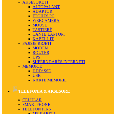
AKSESORE IT
ALTOPALANT
ADAPTOR
FTOHËS PC
WEBCAMERA
MOUSE
TASTJERË
CANTE LAPTOPI
KABELL IT
PAJISJE RRJETI
MODEM
ROUTER
UPS
SHPËRNDARËS INTERNETI
MEMORJE
HDD/ SSD
USB
KARTË MEMORIE
TELEFONIA & AKSESORE
CELULAR
SMARTPHONE
TELEFON FIKS
ME KABELL