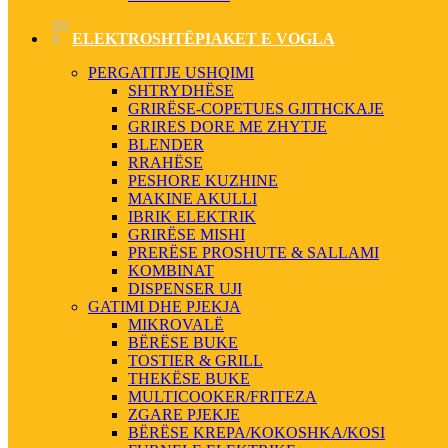
ELEKTROSHTËPIAKET E VOGLA
PERGATITJE USHQIMI
SHTRYDHËSE
GRIRËSE-COPETUES GJITHCKAJE
GRIRES DORE ME ZHYTJE
BLENDER
RRAHËSE
PESHORE KUZHINE
MAKINE AKULLI
IBRIK ELEKTRIK
GRIRËSE MISHI
PRERËSE PROSHUTE & SALLAMI
KOMBINAT
DISPENSER UJI
GATIMI DHE PJEKJA
MIKROVALË
BËRËSE BUKE
TOSTIER & GRILL
THEKËSE BUKE
MULTICOOKER/FRITEZA
ZGARE PJEKJE
BËRËSE KREPA/KOKOSHKA/KOSI