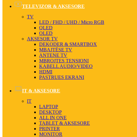
TELEVIZOR & AKSESORE
TV
LED / FHD / UHD / Micro RGB
QLED
OLED
AKSESOR TV
DEKODER & SMARTBOX
MBAJTËSE TV
ANTENE TV
MBROJTES TENSIONI
KABELL AUDIO/VIDEO
HDMI
PASTRUES EKRANI
IT & AKSESORE
IT
LAPTOP
DESKTOP
ALL IN ONE
TABLET & AKSESORE
PRINTER
MONITOR