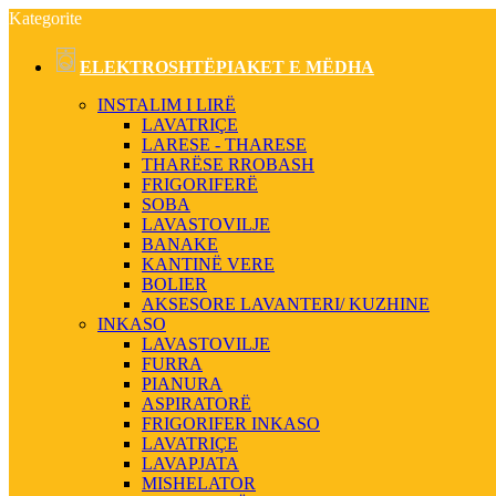
Kategorite
ELEKTROSHTËPIAKET E MËDHA
INSTALIM I LIRË
LAVATRIÇE
LARESE - THARESE
THARËSE RROBASH
FRIGORIFERË
SOBA
LAVASTOVILJE
BANAKE
KANTINË VERE
BOLIER
AKSESORE LAVANTERI/ KUZHINE
INKASO
LAVASTOVILJE
FURRA
PIANURA
ASPIRATORË
FRIGORIFER INKASO
LAVATRIÇE
LAVAPJATA
MISHELATOR