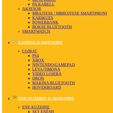
PA KABELL
AKSESOR
MBAJTESE / MBROJTESE SMARTPHONI
KARIKUES
POWERBANK
BOKSE BLUETOOTH
SMARTWATCH
GAMING & AKSESORE
LOJRAT
PS4
XBOX
NINTENDO/GAMEPAD
LEVA/TIMONA
VIDEO LOJERA
DRON
MAKINA BLUETOOTH
HOVERBOARD
ENE KUZHINE & AKSESORE
ENE KUZHINE
SET ENËSH