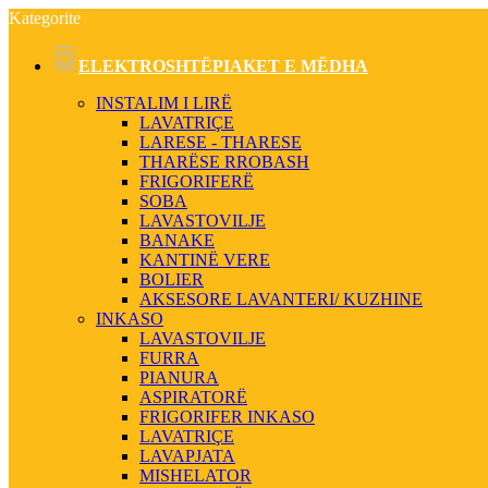
Kategorite
ELEKTROSHTËPIAKET E MËDHA
INSTALIM I LIRË
LAVATRIÇE
LARESE - THARESE
THARËSE RROBASH
FRIGORIFERË
SOBA
LAVASTOVILJE
BANAKE
KANTINË VERE
BOLIER
AKSESORE LAVANTERI/ KUZHINE
INKASO
LAVASTOVILJE
FURRA
PIANURA
ASPIRATORË
FRIGORIFER INKASO
LAVATRIÇE
LAVAPJATA
MISHELATOR