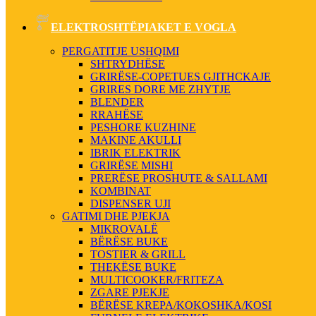
ELEKTROSHTËPIAKET E VOGLA
PERGATITJE USHQIMI
SHTRYDHËSE
GRIRËSE-COPETUES GJITHCKAJE
GRIRES DORE ME ZHYTJE
BLENDER
RRAHËSE
PESHORE KUZHINE
MAKINE AKULLI
IBRIK ELEKTRIK
GRIRËSE MISHI
PRERËSE PROSHUTE & SALLAMI
KOMBINAT
DISPENSER UJI
GATIMI DHE PJEKJA
MIKROVALË
BËRËSE BUKE
TOSTIER & GRILL
THEKËSE BUKE
MULTICOOKER/FRITEZA
ZGARE PJEKJE
BËRËSE KREPA/KOKOSHKA/KOSI