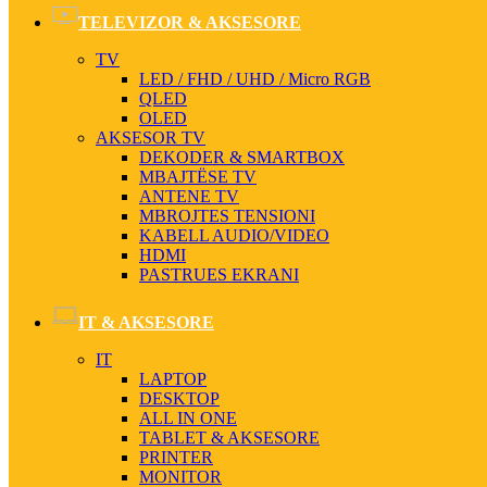
TELEVIZOR & AKSESORE
TV
LED / FHD / UHD / Micro RGB
QLED
OLED
AKSESOR TV
DEKODER & SMARTBOX
MBAJTËSE TV
ANTENE TV
MBROJTES TENSIONI
KABELL AUDIO/VIDEO
HDMI
PASTRUES EKRANI
IT & AKSESORE
IT
LAPTOP
DESKTOP
ALL IN ONE
TABLET & AKSESORE
PRINTER
MONITOR