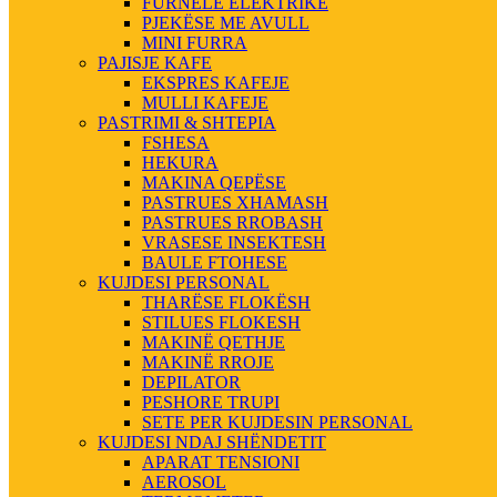
FURNELE ELEKTRIKE
PJEKËSE ME AVULL
MINI FURRA
PAJISJE KAFE
EKSPRES KAFEJE
MULLI KAFEJE
PASTRIMI & SHTEPIA
FSHESA
HEKURA
MAKINA QEPËSE
PASTRUES XHAMASH
PASTRUES RROBASH
VRASESE INSEKTESH
BAULE FTOHESE
KUJDESI PERSONAL
THARËSE FLOKËSH
STILUES FLOKESH
MAKINË QETHJE
MAKINË RROJE
DEPILATOR
PESHORE TRUPI
SETE PER KUJDESIN PERSONAL
KUJDESI NDAJ SHËNDETIT
APARAT TENSIONI
AEROSOL