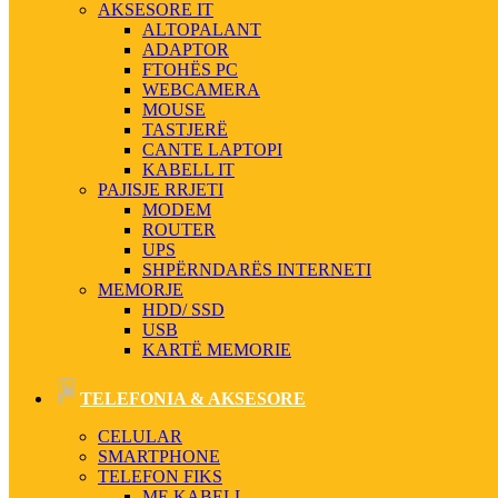
AKSESORE IT
ALTOPALANT
ADAPTOR
FTOHËS PC
WEBCAMERA
MOUSE
TASTJERË
CANTE LAPTOPI
KABELL IT
PAJISJE RRJETI
MODEM
ROUTER
UPS
SHPËRNDARËS INTERNETI
MEMORJE
HDD/ SSD
USB
KARTË MEMORIE
TELEFONIA & AKSESORE
CELULAR
SMARTPHONE
TELEFON FIKS
ME KABELL