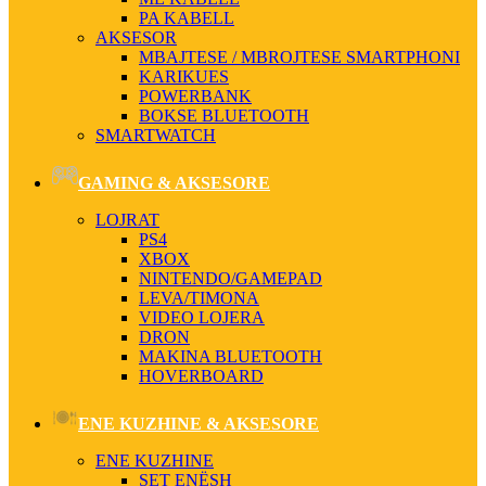
PA KABELL
AKSESOR
MBAJTESE / MBROJTESE SMARTPHONI
KARIKUES
POWERBANK
BOKSE BLUETOOTH
SMARTWATCH
GAMING & AKSESORE
LOJRAT
PS4
XBOX
NINTENDO/GAMEPAD
LEVA/TIMONA
VIDEO LOJERA
DRON
MAKINA BLUETOOTH
HOVERBOARD
ENE KUZHINE & AKSESORE
ENE KUZHINE
SET ENËSH