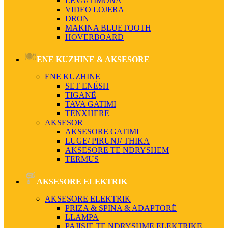
LEVA/TIMONA
VIDEO LOJERA
DRON
MAKINA BLUETOOTH
HOVERBOARD
ENE KUZHINE & AKSESORE
ENE KUZHINE
SET ENËSH
TIGANË
TAVA GATIMI
TENXHERE
AKSESOR
AKSESORE GATIMI
LUGE/ PIRUNJ/ THIKA
AKSESORE TE NDRYSHEM
TERMUS
AKSESORE ELEKTRIK
AKSESORE ELEKTRIK
PRIZA & SPINA & ADAPTORË
LLAMPA
PAJISJE TE NDRYSHME ELEKTRIKE