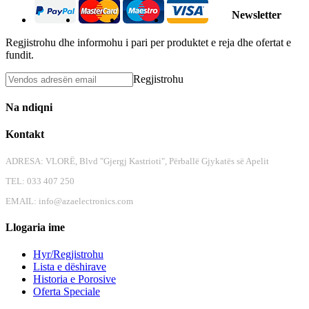
Newsletter
Regjistrohu dhe informohu i pari per produktet e reja dhe ofertat e
fundit.
Regjistrohu
Na ndiqni
Kontakt
ADRESA: VLORË, Blvd "Gjergj Kastrioti", Përballë Gjykatës së Apelit
TEL: 033 407 250
EMAIL:
info@azaelectronics.com
Llogaria ime
Hyr/Regjistrohu
Lista e dëshirave
Historia e Porosive
Oferta Speciale