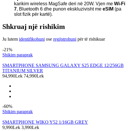
karikim wireless MagSafe deri në 20W. Vjen me
Wi-Fi
7
, Bluetooth 6 dhe punon ekskluzivisht me
eSIM
(pa
slot fizik për kartë).
Shkruaj një rishikim
Ju lutem
identifikohuni
ose
regjistrohuni
për të rishikuar
Produkte të ngjashme
-21%
Shikim paraprak
SMARTPHONE SAMSUNG GALAXY S25 EDGE 12/256GB
TITANIUM SILVER
94,990Lek
74,990Lek
-60%
Shikim paraprak
SMARTPHONE WIKO Y52 1/16GB GREY
9,990Lek
3,990Lek