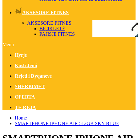
AKSESORE FITNES
AKSESORE FITNES
BIÇIKLETË
PAJISJE FITNES
Menu
Hyrje
Kush Jemi
Rrjeti i Dyqaneve
SHËRBIMET
OFERTA
TË REJA
Home
SMARTPHONE IPHONE AIR 512GB SKY BLUE