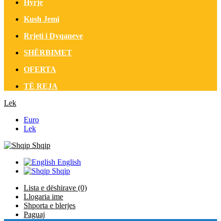
Hyrje
Kush Jemi
Rrjeti i Dyqaneve
SHËRBIMET
OFERTA
TË REJA
Lek
Euro
Lek
Shqip
English
Shqip
Lista e dëshirave (0)
Llogaria ime
Shporta e blerjes
Paguaj