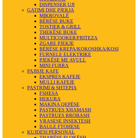
DISPENSER UJI
GATIMI DHE PJEKJA
MIKROVALË
BËRËSE BUKE
TOSTIER & GRILL
THEKËSE BUKE
MULTICOOKER/FRITEZA
ZGARE PJEKJE
BËRËSE KREPA/KOKOSHKA/KOSI
FURNELE ELEKTRIKE
PJEKËSE ME AVULL
MINI FURRA
PAJISJE KAFE
EKSPRES KAFEJE
MULLI KAFEJE
PASTRIMI & SHTEPIA
FSHESA
HEKURA
MAKINA QEPËSE
PASTRUES XHAMASH
PASTRUES RROBASH
VRASESE INSEKTESH
BAULE FTOHESE
KUJDESI PERSONAL
THARËSE FLOKËSH