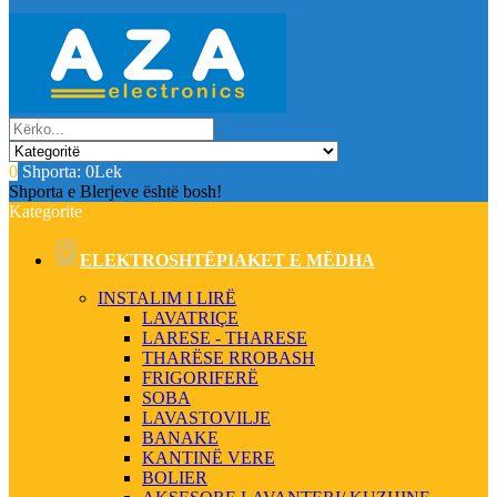
0
Shporta:
0Lek
Shporta e Blerjeve është bosh!
Kategorite
ELEKTROSHTËPIAKET E MËDHA
INSTALIM I LIRË
LAVATRIÇE
LARESE - THARESE
THARËSE RROBASH
FRIGORIFERË
SOBA
LAVASTOVILJE
BANAKE
KANTINË VERE
BOLIER