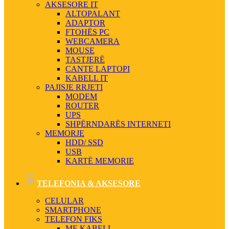
AKSESORE IT
ALTOPALANT
ADAPTOR
FTOHËS PC
WEBCAMERA
MOUSE
TASTJERË
CANTE LAPTOPI
KABELL IT
PAJISJE RRJETI
MODEM
ROUTER
UPS
SHPËRNDARËS INTERNETI
MEMORJE
HDD/ SSD
USB
KARTË MEMORIE
TELEFONIA & AKSESORE
CELULAR
SMARTPHONE
TELEFON FIKS
ME KABELL