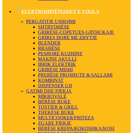
ELEKTROSHTËPIAKET E VOGLA
PERGATITJE USHQIMI
SHTRYDHËSE
GRIRËSE-COPETUES GJITHCKAJE
GRIRES DORE ME ZHYTJE
BLENDER
RRAHËSE
PESHORE KUZHINE
MAKINE AKULLI
IBRIK ELEKTRIK
GRIRËSE MISHI
PRERËSE PROSHUTE & SALLAMI
KOMBINAT
DISPENSER UJI
GATIMI DHE PJEKJA
MIKROVALË
BËRËSE BUKE
TOSTIER & GRILL
THEKËSE BUKE
MULTICOOKER/FRITEZA
ZGARE PJEKJE
BËRËSE KREPA/KOKOSHKA/KOSI