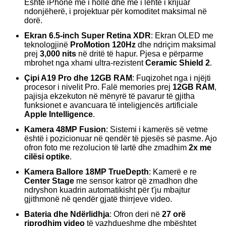
Është iPhone më i hollë dhe më i lehtë i krijuar
ndonjëherë, i projektuar për komoditet maksimal në
dorë.
Ekran 6.5-inch Super Retina XDR
: Ekran OLED me
teknologjinë
ProMotion 120Hz
dhe ndriçim maksimal
prej
3,000 nits
në dritë të hapur. Pjesa e përparme
mbrohet nga xhami ultra-rezistent
Ceramic Shield 2
.
Çipi A19 Pro dhe 12GB RAM
: Fuqizohet nga i njëjti
procesor i nivelit Pro. Falë memories prej
12GB RAM
,
pajisja ekzekuton në mënyrë të pavarur të gjitha
funksionet e avancuara të inteligjencës artificiale
Apple Intelligence
.
Kamera 48MP Fusion
: Sistemi i kamerës së vetme
është i pozicionuar në qendër të pjesës së pasme. Ajo
ofron foto me rezolucion të lartë dhe zmadhim
2x me
cilësi optike
.
Kamera Ballore 18MP TrueDepth
: Kamerë e re
Center Stage
me sensor katror që zmadhon dhe
ndryshon kuadrin automatikisht për t'ju mbajtur
gjithmonë në qendër gjatë thirrjeve video.
Bateria dhe Ndërlidhja
: Ofron deri në
27 orë
riprodhim video
të vazhdueshme dhe mbështet