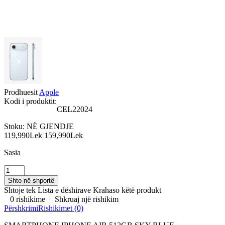
Prodhuesit
Apple
Kodi i produktit:
CEL22024
Stoku:
NË GJENDJE
119,990Lek
159,990Lek
Sasia
Shtoje tek Lista e dëshirave
Krahaso këtë produkt
0 rishikime
|
Shkruaj një rishikim
Përshkrimi
Rishikimet (0)