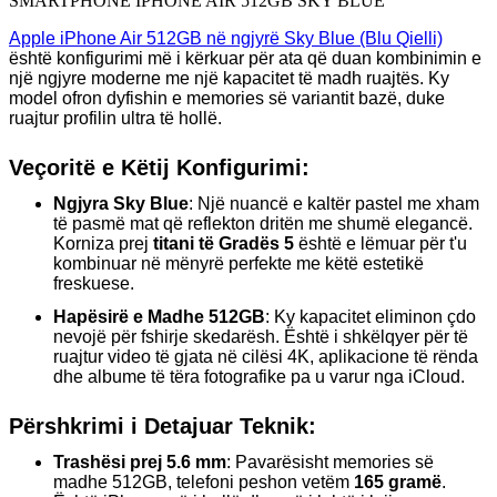
SMARTPHONE IPHONE AIR 512GB SKY BLUE
Apple iPhone Air 512GB në ngjyrë Sky Blue (Blu Qielli)
është konfigurimi më i kërkuar për ata që duan kombinimin e
një ngjyre moderne me një kapacitet të madh ruajtës. Ky
model ofron dyfishin e memories së variantit bazë, duke
ruajtur profilin ultra të hollë.
Veçoritë e Këtij Konfigurimi:
Ngjyra Sky Blue
: Një nuancë e kaltër pastel me xham
të pasmë mat që reflekton dritën me shumë elegancë.
Korniza prej
titani të Gradës 5
është e lëmuar për t'u
kombinuar në mënyrë perfekte me këtë estetikë
freskuese.
Hapësirë e Madhe 512GB
: Ky kapacitet eliminon çdo
nevojë për fshirje skedarësh. Është i shkëlqyer për të
ruajtur video të gjata në cilësi 4K, aplikacione të rënda
dhe albume të tëra fotografike pa u varur nga iCloud.
Përshkrimi i Detajuar Teknik:
Trashësi prej 5.6 mm
: Pavarësisht memories së
madhe 512GB, telefoni peshon vetëm
165 gramë
.