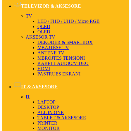
TELEVIZOR & AKSESORE
TV
LED / FHD / UHD / Micro RGB
QLED
OLED
AKSESOR TV
DEKODER & SMARTBOX
MBAJTËSE TV
ANTENE TV
MBROJTES TENSIONI
KABELL AUDIO/VIDEO
HDMI
PASTRUES EKRANI
IT & AKSESORE
IT
LAPTOP
DESKTOP
ALL IN ONE
TABLET & AKSESORE
PRINTER
MONITOR