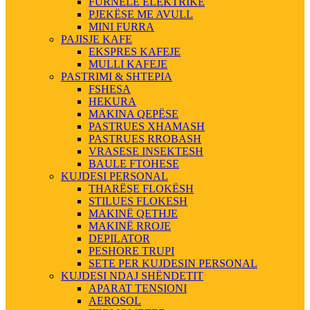
FURNELE ELEKTRIKE
PJEKËSE ME AVULL
MINI FURRA
PAJISJE KAFE
EKSPRES KAFEJE
MULLI KAFEJE
PASTRIMI & SHTEPIA
FSHESA
HEKURA
MAKINA QEPËSE
PASTRUES XHAMASH
PASTRUES RROBASH
VRASESE INSEKTESH
BAULE FTOHESE
KUJDESI PERSONAL
THARËSE FLOKËSH
STILUES FLOKESH
MAKINË QETHJE
MAKINË RROJE
DEPILATOR
PESHORE TRUPI
SETE PER KUJDESIN PERSONAL
KUJDESI NDAJ SHËNDETIT
APARAT TENSIONI
AEROSOL