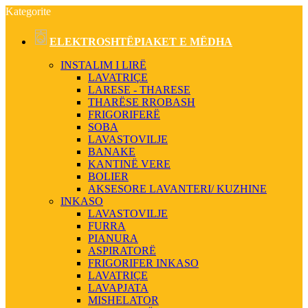
Kategorite
ELEKTROSHTËPIAKET E MËDHA
INSTALIM I LIRË
LAVATRIÇE
LARESE - THARESE
THARËSE RROBASH
FRIGORIFERË
SOBA
LAVASTOVILJE
BANAKE
KANTINË VERE
BOLIER
AKSESORE LAVANTERI/ KUZHINE
INKASO
LAVASTOVILJE
FURRA
PIANURA
ASPIRATORË
FRIGORIFER INKASO
LAVATRIÇE
LAVAPJATA
MISHELATOR