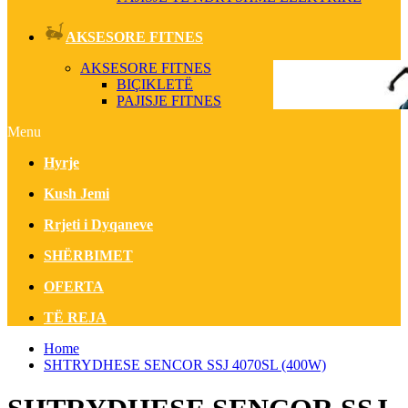
AKSESORE FITNES
AKSESORE FITNES
BIÇIKLETË
PAJISJE FITNES
Menu
Hyrje
Kush Jemi
Rrjeti i Dyqaneve
SHËRBIMET
OFERTA
TË REJA
Home
SHTRYDHESE SENCOR SSJ 4070SL (400W)