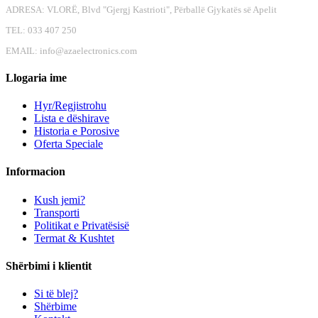
ADRESA: VLORË, Blvd "Gjergj Kastrioti", Përballë Gjykatës së Apelit
TEL: 033 407 250
EMAIL:
info@azaelectronics.com
Llogaria ime
Hyr/Regjistrohu
Lista e dëshirave
Historia e Porosive
Oferta Speciale
Informacion
Kush jemi?
Transporti
Politikat e Privatësisë
Termat & Kushtet
Shërbimi i klientit
Si të blej?
Shërbime