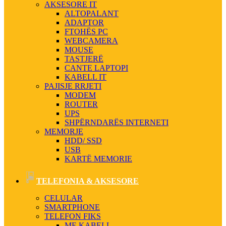
AKSESORE IT
ALTOPALANT
ADAPTOR
FTOHËS PC
WEBCAMERA
MOUSE
TASTJERË
CANTE LAPTOPI
KABELL IT
PAJISJE RRJETI
MODEM
ROUTER
UPS
SHPËRNDARËS INTERNETI
MEMORJE
HDD/ SSD
USB
KARTË MEMORIE
TELEFONIA & AKSESORE
CELULAR
SMARTPHONE
TELEFON FIKS
ME KABELL