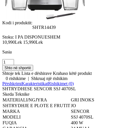
Kodi i produktit:
SHTR14439
Stoku:
I PA DISPONUESHEM
10,990Lek
15,990Lek
Sasia
Shtoje tek Lista e dëshirave
Krahaso këtë produkt
0 rishikime
|
Shkruaj një rishikim
Përshkrimi
Karakteristikat
Rishikimet (0)
SHTRYDHESE SENCOR SSJ 4070SL
Skeda Teknike
MATERIALI/NGJYRA
GRI INOKS
SHTRYDHJE E PLOTE E FRUTIT
JO
MARKA
SENCOR
MODELI
SSJ 4070SL
FUQIA
400 W