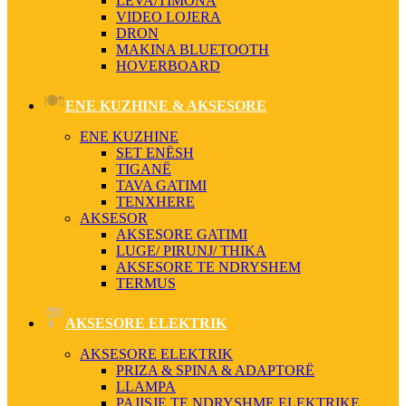
LEVA/TIMONA
VIDEO LOJERA
DRON
MAKINA BLUETOOTH
HOVERBOARD
ENE KUZHINE & AKSESORE
ENE KUZHINE
SET ENËSH
TIGANË
TAVA GATIMI
TENXHERE
AKSESOR
AKSESORE GATIMI
LUGE/ PIRUNJ/ THIKA
AKSESORE TE NDRYSHEM
TERMUS
AKSESORE ELEKTRIK
AKSESORE ELEKTRIK
PRIZA & SPINA & ADAPTORË
LLAMPA
PAJISJE TE NDRYSHME ELEKTRIKE