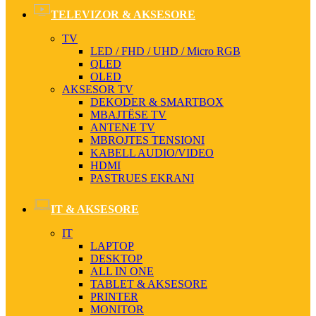
TELEVIZOR & AKSESORE
TV
LED / FHD / UHD / Micro RGB
QLED
OLED
AKSESOR TV
DEKODER & SMARTBOX
MBAJTËSE TV
ANTENE TV
MBROJTES TENSIONI
KABELL AUDIO/VIDEO
HDMI
PASTRUES EKRANI
IT & AKSESORE
IT
LAPTOP
DESKTOP
ALL IN ONE
TABLET & AKSESORE
PRINTER
MONITOR