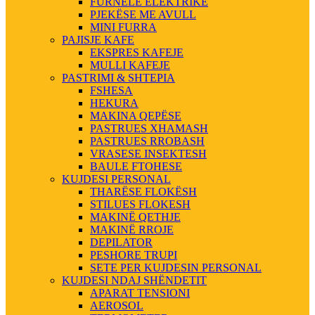
FURNELE ELEKTRIKE
PJEKËSE ME AVULL
MINI FURRA
PAJISJE KAFE
EKSPRES KAFEJE
MULLI KAFEJE
PASTRIMI & SHTEPIA
FSHESA
HEKURA
MAKINA QEPËSE
PASTRUES XHAMASH
PASTRUES RROBASH
VRASESE INSEKTESH
BAULE FTOHESE
KUJDESI PERSONAL
THARËSE FLOKËSH
STILUES FLOKESH
MAKINË QETHJE
MAKINË RROJE
DEPILATOR
PESHORE TRUPI
SETE PER KUJDESIN PERSONAL
KUJDESI NDAJ SHËNDETIT
APARAT TENSIONI
AEROSOL