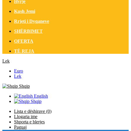
Hyrje
Kush Jemi
Rrjeti i Dyqaneve
SHËRBIMET
OFERTA
TË REJA
Lek
Euro
Lek
Shqip
English
Shqip
Lista e dëshirave (0)
Llogaria ime
Shporta e blerjes
Paguaj