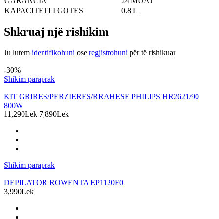
GARANCIA
24 MUAJ
KAPACITETI I GOTES
0.8 L
Shkruaj një rishikim
Ju lutem
identifikohuni
ose
regjistrohuni
për të rishikuar
Produkte të ngjashme
-30%
Shikim paraprak
KIT GRIRES/PERZIERES/RRAHESE PHILIPS HR2621/90
800W
11,290Lek
7,890Lek
Shikim paraprak
DEPILATOR ROWENTA EP1120F0
3,990Lek