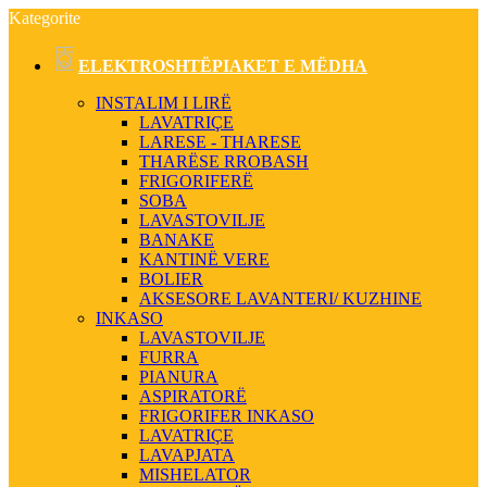
Kategorite
ELEKTROSHTËPIAKET E MËDHA
INSTALIM I LIRË
LAVATRIÇE
LARESE - THARESE
THARËSE RROBASH
FRIGORIFERË
SOBA
LAVASTOVILJE
BANAKE
KANTINË VERE
BOLIER
AKSESORE LAVANTERI/ KUZHINE
INKASO
LAVASTOVILJE
FURRA
PIANURA
ASPIRATORË
FRIGORIFER INKASO
LAVATRIÇE
LAVAPJATA
MISHELATOR