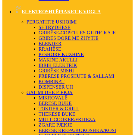
ELEKTROSHTËPIAKET E VOGLA
PERGATITJE USHQIMI
SHTRYDHËSE
GRIRËSE-COPETUES GJITHCKAJE
GRIRES DORE ME ZHYTJE
BLENDER
RRAHËSE
PESHORE KUZHINE
MAKINE AKULLI
IBRIK ELEKTRIK
GRIRËSE MISHI
PRERËSE PROSHUTE & SALLAMI
KOMBINAT
DISPENSER UJI
GATIMI DHE PJEKJA
MIKROVALË
BËRËSE BUKE
TOSTIER & GRILL
THEKËSE BUKE
MULTICOOKER/FRITEZA
ZGARE PJEKJE
BËRËSE KREPA/KOKOSHKA/KOSI