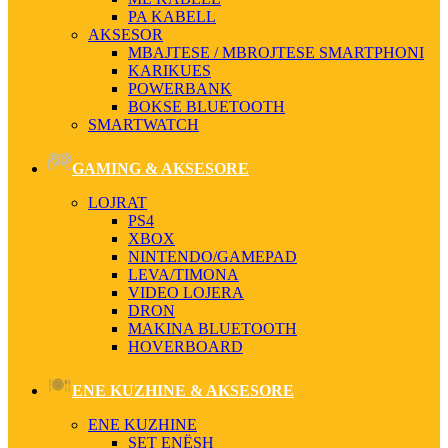
PA KABELL
AKSESOR
MBAJTESE / MBROJTESE SMARTPHONI
KARIKUES
POWERBANK
BOKSE BLUETOOTH
SMARTWATCH
GAMING & AKSESORE
LOJRAT
PS4
XBOX
NINTENDO/GAMEPAD
LEVA/TIMONA
VIDEO LOJERA
DRON
MAKINA BLUETOOTH
HOVERBOARD
ENE KUZHINE & AKSESORE
ENE KUZHINE
SET ENËSH