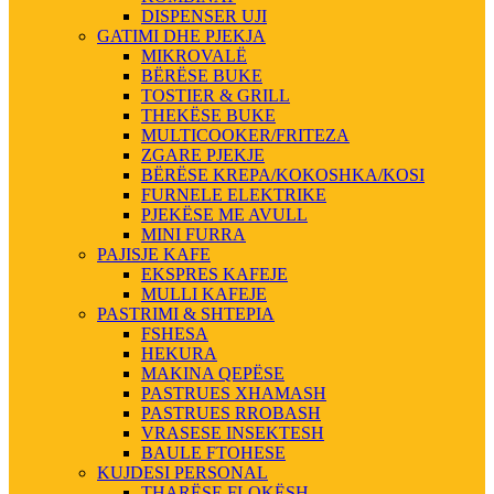
DISPENSER UJI
GATIMI DHE PJEKJA
MIKROVALË
BËRËSE BUKE
TOSTIER & GRILL
THEKËSE BUKE
MULTICOOKER/FRITEZA
ZGARE PJEKJE
BËRËSE KREPA/KOKOSHKA/KOSI
FURNELE ELEKTRIKE
PJEKËSE ME AVULL
MINI FURRA
PAJISJE KAFE
EKSPRES KAFEJE
MULLI KAFEJE
PASTRIMI & SHTEPIA
FSHESA
HEKURA
MAKINA QEPËSE
PASTRUES XHAMASH
PASTRUES RROBASH
VRASESE INSEKTESH
BAULE FTOHESE
KUJDESI PERSONAL
THARËSE FLOKËSH