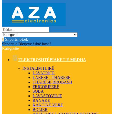
0
Shporta:
0Lek
Shporta e Blerjeve është bosh!
Kategorite
ELEKTROSHTËPIAKET E MËDHA
INSTALIM I LIRË
LAVATRIÇE
LARESE - THARESE
THARËSE RROBASH
FRIGORIFERË
SOBA
LAVASTOVILJE
BANAKE
KANTINË VERE
BOLIER