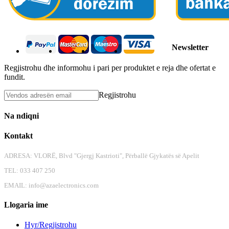
Newsletter
Regjistrohu dhe informohu i pari per produktet e reja dhe ofertat e
fundit.
Regjistrohu
Na ndiqni
Kontakt
ADRESA: VLORË, Blvd "Gjergj Kastrioti", Përballë Gjykatës së Apelit
TEL: 033 407 250
EMAIL:
info@azaelectronics.com
Llogaria ime
Hyr/Regjistrohu