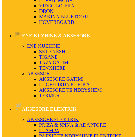
LEVA/TIMONA
VIDEO LOJERA
DRON
MAKINA BLUETOOTH
HOVERBOARD
ENE KUZHINE & AKSESORE
ENE KUZHINE
SET ENËSH
TIGANË
TAVA GATIMI
TENXHERE
AKSESOR
AKSESORE GATIMI
LUGE/ PIRUNJ/ THIKA
AKSESORE TE NDRYSHEM
TERMUS
AKSESORE ELEKTRIK
AKSESORE ELEKTRIK
PRIZA & SPINA & ADAPTORË
LLAMPA
PAJISJE TE NDRYSHME ELEKTRIKE