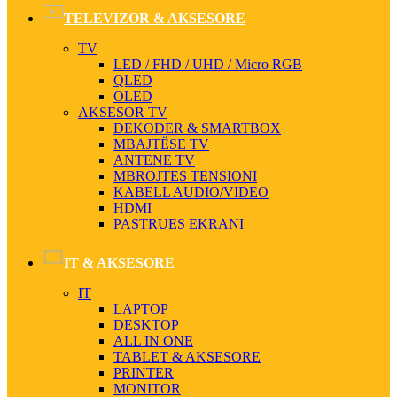
TELEVIZOR & AKSESORE
TV
LED / FHD / UHD / Micro RGB
QLED
OLED
AKSESOR TV
DEKODER & SMARTBOX
MBAJTËSE TV
ANTENE TV
MBROJTES TENSIONI
KABELL AUDIO/VIDEO
HDMI
PASTRUES EKRANI
IT & AKSESORE
IT
LAPTOP
DESKTOP
ALL IN ONE
TABLET & AKSESORE
PRINTER
MONITOR