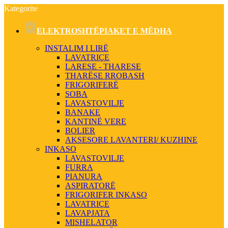
Kategorite
ELEKTROSHTËPIAKET E MËDHA
INSTALIM I LIRË
LAVATRIÇE
LARESE - THARESE
THARËSE RROBASH
FRIGORIFERË
SOBA
LAVASTOVILJE
BANAKE
KANTINË VERE
BOLIER
AKSESORE LAVANTERI/ KUZHINE
INKASO
LAVASTOVILJE
FURRA
PIANURA
ASPIRATORË
FRIGORIFER INKASO
LAVATRIÇE
LAVAPJATA
MISHELATOR