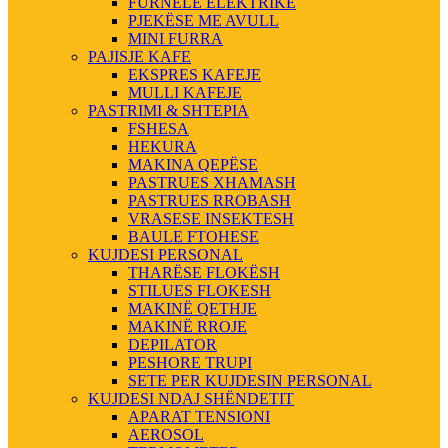
FURNELE ELEKTRIKE
PJEKËSE ME AVULL
MINI FURRA
PAJISJE KAFE
EKSPRES KAFEJE
MULLI KAFEJE
PASTRIMI & SHTEPIA
FSHESA
HEKURA
MAKINA QEPËSE
PASTRUES XHAMASH
PASTRUES RROBASH
VRASESE INSEKTESH
BAULE FTOHESE
KUJDESI PERSONAL
THARËSE FLOKËSH
STILUES FLOKESH
MAKINË QETHJE
MAKINË RROJE
DEPILATOR
PESHORE TRUPI
SETE PER KUJDESIN PERSONAL
KUJDESI NDAJ SHËNDETIT
APARAT TENSIONI
AEROSOL