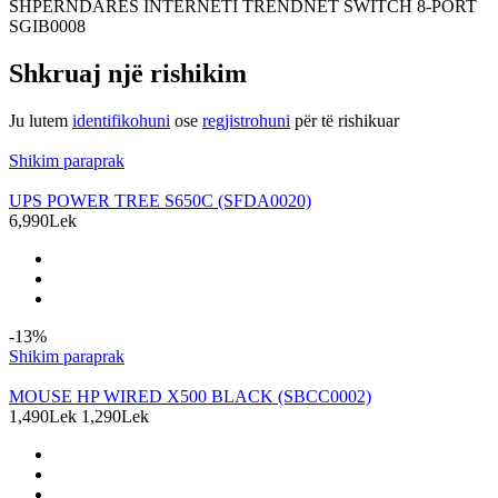
SHPERNDARES INTERNETI TRENDNET SWITCH 8-PORT
SGIB0008
Shkruaj një rishikim
Ju lutem
identifikohuni
ose
regjistrohuni
për të rishikuar
Produkte të ngjashme
Shikim paraprak
UPS POWER TREE S650C (SFDA0020)
6,990Lek
-13%
Shikim paraprak
MOUSE HP WIRED X500 BLACK (SBCC0002)
1,490Lek
1,290Lek