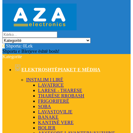
0
Shporta:
0Lek
Shporta e Blerjeve është bosh!
Kategorite
ELEKTROSHTËPIAKET E MËDHA
INSTALIM I LIRË
LAVATRIÇE
LARESE - THARESE
THARËSE RROBASH
FRIGORIFERË
SOBA
LAVASTOVILJE
BANAKE
KANTINË VERE
BOLIER