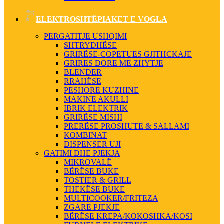
ELEKTROSHTËPIAKET E VOGLA
PERGATITJE USHQIMI
SHTRYDHËSE
GRIRËSE-COPETUES GJITHCKAJE
GRIRES DORE ME ZHYTJE
BLENDER
RRAHËSE
PESHORE KUZHINE
MAKINE AKULLI
IBRIK ELEKTRIK
GRIRËSE MISHI
PRERËSE PROSHUTE & SALLAMI
KOMBINAT
DISPENSER UJI
GATIMI DHE PJEKJA
MIKROVALË
BËRËSE BUKE
TOSTIER & GRILL
THEKËSE BUKE
MULTICOOKER/FRITEZA
ZGARE PJEKJE
BËRËSE KREPA/KOKOSHKA/KOSI