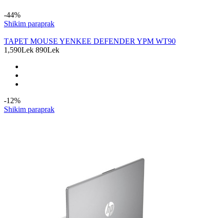
-44%
Shikim paraprak
TAPET MOUSE YENKEE DEFENDER YPM WT90
1,590Lek
890Lek
-12%
Shikim paraprak