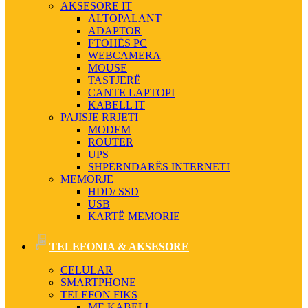
AKSESORE IT
ALTOPALANT
ADAPTOR
FTOHËS PC
WEBCAMERA
MOUSE
TASTJERË
CANTE LAPTOPI
KABELL IT
PAJISJE RRJETI
MODEM
ROUTER
UPS
SHPËRNDARËS INTERNETI
MEMORJE
HDD/ SSD
USB
KARTË MEMORIE
TELEFONIA & AKSESORE
CELULAR
SMARTPHONE
TELEFON FIKS
ME KABELL