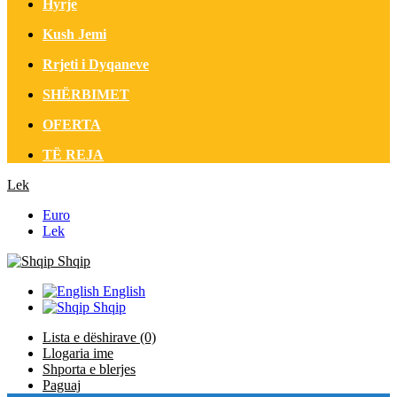
Hyrje
Kush Jemi
Rrjeti i Dyqaneve
SHËRBIMET
OFERTA
TË REJA
Lek
Euro
Lek
Shqip
English
Shqip
Lista e dëshirave (0)
Llogaria ime
Shporta e blerjes
Paguaj