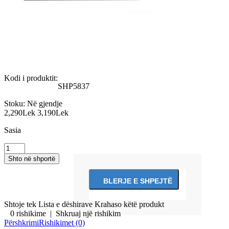
Kodi i produktit:
SHP5837
Stoku:
Në gjendje
2,290Lek
3,190Lek
Sasia
Shtoje tek Lista e dëshirave
Krahaso këtë produkt
0 rishikime
|
Shkruaj një rishikim
Përshkrimi
Rishikimet (0)