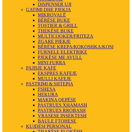
DISPENSER UJI
GATIMI DHE PJEKJA
MIKROVALË
BËRËSE BUKE
TOSTIER & GRILL
THEKËSE BUKE
MULTICOOKER/FRITEZA
ZGARE PJEKJE
BËRËSE KREPA/KOKOSHKA/KOSI
FURNELE ELEKTRIKE
PJEKËSE ME AVULL
MINI FURRA
PAJISJE KAFE
EKSPRES KAFEJE
MULLI KAFEJE
PASTRIMI & SHTEPIA
FSHESA
HEKURA
MAKINA QEPËSE
PASTRUES XHAMASH
PASTRUES RROBASH
VRASESE INSEKTESH
BAULE FTOHESE
KUJDESI PERSONAL
THARËSE FLOKËSH