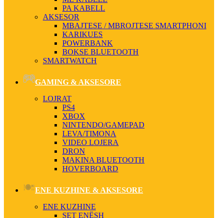
PA KABELL
AKSESOR
MBAJTESE / MBROJTESE SMARTPHONI
KARIKUES
POWERBANK
BOKSE BLUETOOTH
SMARTWATCH
GAMING & AKSESORE
LOJRAT
PS4
XBOX
NINTENDO/GAMEPAD
LEVA/TIMONA
VIDEO LOJERA
DRON
MAKINA BLUETOOTH
HOVERBOARD
ENE KUZHINE & AKSESORE
ENE KUZHINE
SET ENËSH