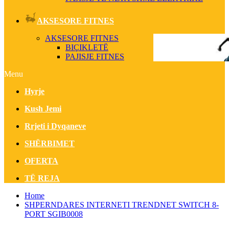
AKSESORE FITNES
AKSESORE FITNES
BIÇIKLETË
PAJISJE FITNES
Menu
Hyrje
Kush Jemi
Rrjeti i Dyqaneve
SHËRBIMET
OFERTA
TË REJA
Home
SHPERNDARES INTERNETI TRENDNET SWITCH 8-
PORT SGIB0008