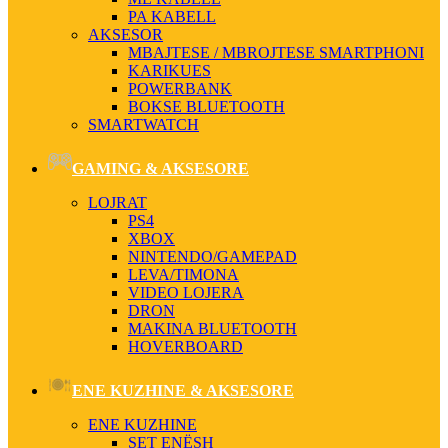
PA KABELL
AKSESOR
MBAJTESE / MBROJTESE SMARTPHONI
KARIKUES
POWERBANK
BOKSE BLUETOOTH
SMARTWATCH
GAMING & AKSESORE
LOJRAT
PS4
XBOX
NINTENDO/GAMEPAD
LEVA/TIMONA
VIDEO LOJERA
DRON
MAKINA BLUETOOTH
HOVERBOARD
ENE KUZHINE & AKSESORE
ENE KUZHINE
SET ENËSH