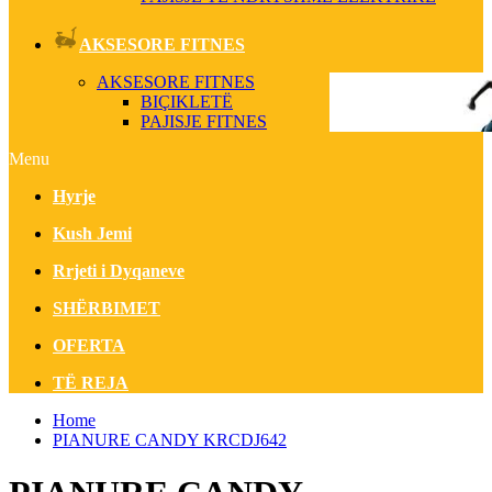
AKSESORE FITNES
AKSESORE FITNES
BIÇIKLETË
PAJISJE FITNES
Menu
Hyrje
Kush Jemi
Rrjeti i Dyqaneve
SHËRBIMET
OFERTA
TË REJA
Home
PIANURE CANDY KRCDJ642