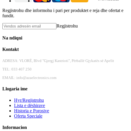
Regjistrohu dhe informohu i pari per produktet e reja dhe ofertat e
fundit.
Regjistrohu
Na ndiqni
Kontakt
ADRESA: VLORË, Blvd "Gjergj Kastrioti", Përballë Gjykatës së Apelit
TEL: 033 407 250
EMAIL:
info@azaelectronics.com
Llogaria ime
Hyr/Regjistrohu
Lista e dëshirave
Historia e Porosive
Oferta Speciale
Informacion