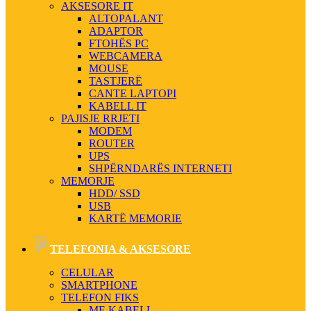
AKSESORE IT
ALTOPALANT
ADAPTOR
FTOHËS PC
WEBCAMERA
MOUSE
TASTJERË
CANTE LAPTOPI
KABELL IT
PAJISJE RRJETI
MODEM
ROUTER
UPS
SHPËRNDARËS INTERNETI
MEMORJE
HDD/ SSD
USB
KARTË MEMORIE
TELEFONIA & AKSESORE
CELULAR
SMARTPHONE
TELEFON FIKS
ME KABELL