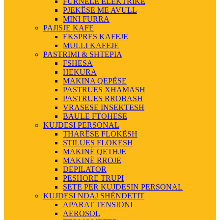
FURNELE ELEKTRIKE
PJEKËSE ME AVULL
MINI FURRA
PAJISJE KAFE
EKSPRES KAFEJE
MULLI KAFEJE
PASTRIMI & SHTEPIA
FSHESA
HEKURA
MAKINA QEPËSE
PASTRUES XHAMASH
PASTRUES RROBASH
VRASESE INSEKTESH
BAULE FTOHESE
KUJDESI PERSONAL
THARËSE FLOKËSH
STILUES FLOKESH
MAKINË QETHJE
MAKINË RROJE
DEPILATOR
PESHORE TRUPI
SETE PER KUJDESIN PERSONAL
KUJDESI NDAJ SHËNDETIT
APARAT TENSIONI
AEROSOL