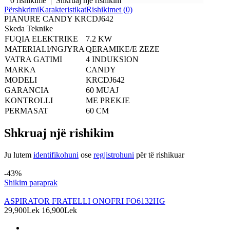
0 rishikime
|
Shkruaj një rishikim
Përshkrimi
Karakteristikat
Rishikimet (0)
PIANURE CANDY KRCDJ642
Skeda Teknike
FUQIA ELEKTRIKE
7.2 KW
MATERIALI/NGJYRA
QERAMIKE/E ZEZE
VATRA GATIMI
4 INDUKSION
MARKA
CANDY
MODELI
KRCDJ642
GARANCIA
60 MUAJ
KONTROLLI
ME PREKJE
PERMASAT
60 CM
Shkruaj një rishikim
Ju lutem
identifikohuni
ose
regjistrohuni
për të rishikuar
Produkte të ngjashme
-43%
Shikim paraprak
ASPIRATOR FRATELLI ONOFRI FO6132HG
29,900Lek
16,900Lek