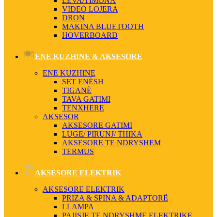
LEVA/TIMONA
VIDEO LOJERA
DRON
MAKINA BLUETOOTH
HOVERBOARD
ENE KUZHINE & AKSESORE
ENE KUZHINE
SET ENËSH
TIGANË
TAVA GATIMI
TENXHERE
AKSESOR
AKSESORE GATIMI
LUGE/ PIRUNJ/ THIKA
AKSESORE TE NDRYSHEM
TERMUS
AKSESORE ELEKTRIK
AKSESORE ELEKTRIK
PRIZA & SPINA & ADAPTORË
LLAMPA
PAJISJE TE NDRYSHME ELEKTRIKE