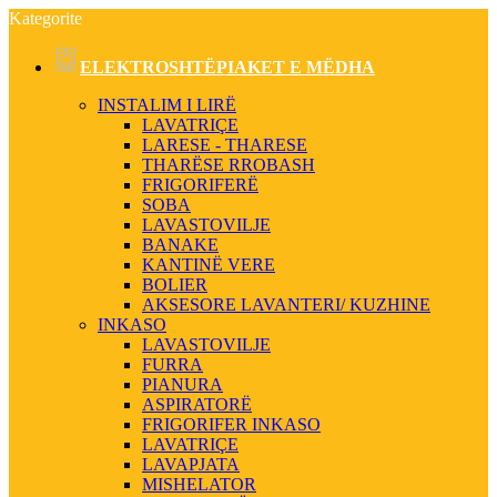
Kategorite
ELEKTROSHTËPIAKET E MËDHA
INSTALIM I LIRË
LAVATRIÇE
LARESE - THARESE
THARËSE RROBASH
FRIGORIFERË
SOBA
LAVASTOVILJE
BANAKE
KANTINË VERE
BOLIER
AKSESORE LAVANTERI/ KUZHINE
INKASO
LAVASTOVILJE
FURRA
PIANURA
ASPIRATORË
FRIGORIFER INKASO
LAVATRIÇE
LAVAPJATA
MISHELATOR