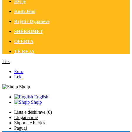
Hyrje
Kush Jemi
Rrjeti i Dyqaneve
SHËRBIMET
OFERTA
TË REJA
Lek
Euro
Lek
Shqip
English
Shqip
Lista e dëshirave (0)
Llogaria ime
Shporta e blerjes
Paguaj