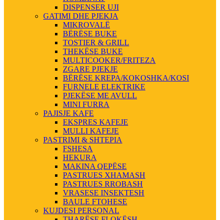
DISPENSER UJI
GATIMI DHE PJEKJA
MIKROVALË
BËRËSE BUKE
TOSTIER & GRILL
THEKËSE BUKE
MULTICOOKER/FRITEZA
ZGARE PJEKJE
BËRËSE KREPA/KOKOSHKA/KOSI
FURNELE ELEKTRIKE
PJEKËSE ME AVULL
MINI FURRA
PAJISJE KAFE
EKSPRES KAFEJE
MULLI KAFEJE
PASTRIMI & SHTEPIA
FSHESA
HEKURA
MAKINA QEPËSE
PASTRUES XHAMASH
PASTRUES RROBASH
VRASESE INSEKTESH
BAULE FTOHESE
KUJDESI PERSONAL
THARËSE FLOKËSH