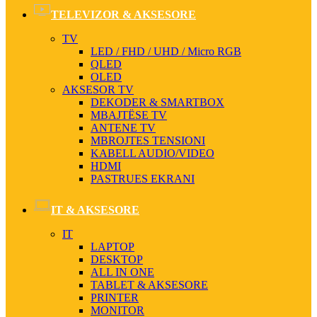
TELEVIZOR & AKSESORE
TV
LED / FHD / UHD / Micro RGB
QLED
OLED
AKSESOR TV
DEKODER & SMARTBOX
MBAJTËSE TV
ANTENE TV
MBROJTES TENSIONI
KABELL AUDIO/VIDEO
HDMI
PASTRUES EKRANI
IT & AKSESORE
IT
LAPTOP
DESKTOP
ALL IN ONE
TABLET & AKSESORE
PRINTER
MONITOR