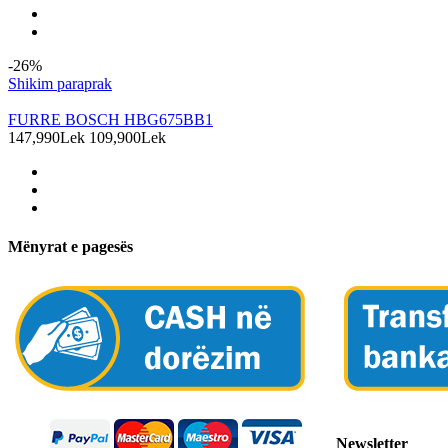
-26%
Shikim paraprak
FURRE BOSCH HBG675BB1
147,990Lek
109,900Lek
Mënyrat e pagesës
Newsletter