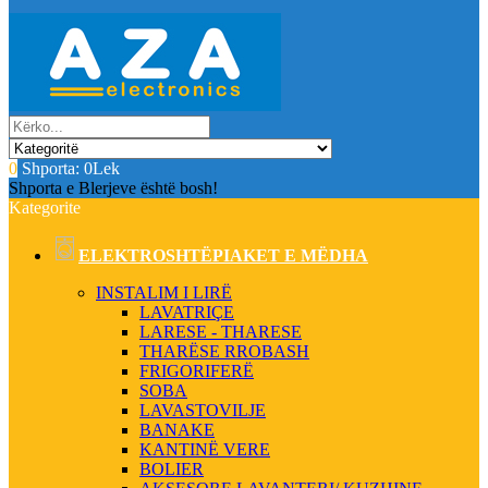
0
Shporta:
0Lek
Shporta e Blerjeve është bosh!
Kategorite
ELEKTROSHTËPIAKET E MËDHA
INSTALIM I LIRË
LAVATRIÇE
LARESE - THARESE
THARËSE RROBASH
FRIGORIFERË
SOBA
LAVASTOVILJE
BANAKE
KANTINË VERE
BOLIER