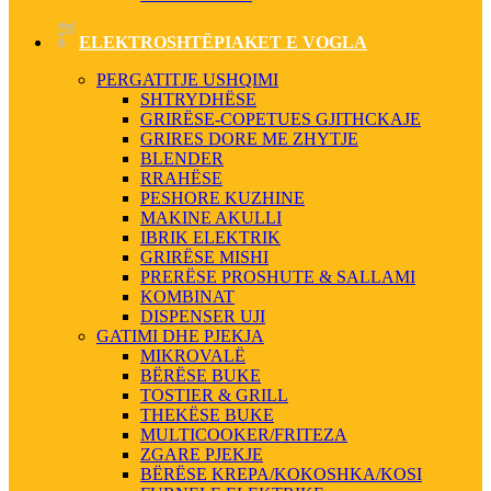
ELEKTROSHTËPIAKET E VOGLA
PERGATITJE USHQIMI
SHTRYDHËSE
GRIRËSE-COPETUES GJITHCKAJE
GRIRES DORE ME ZHYTJE
BLENDER
RRAHËSE
PESHORE KUZHINE
MAKINE AKULLI
IBRIK ELEKTRIK
GRIRËSE MISHI
PRERËSE PROSHUTE & SALLAMI
KOMBINAT
DISPENSER UJI
GATIMI DHE PJEKJA
MIKROVALË
BËRËSE BUKE
TOSTIER & GRILL
THEKËSE BUKE
MULTICOOKER/FRITEZA
ZGARE PJEKJE
BËRËSE KREPA/KOKOSHKA/KOSI