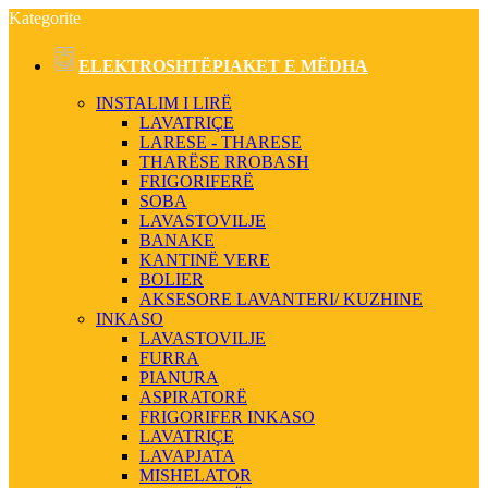
Kategorite
ELEKTROSHTËPIAKET E MËDHA
INSTALIM I LIRË
LAVATRIÇE
LARESE - THARESE
THARËSE RROBASH
FRIGORIFERË
SOBA
LAVASTOVILJE
BANAKE
KANTINË VERE
BOLIER
AKSESORE LAVANTERI/ KUZHINE
INKASO
LAVASTOVILJE
FURRA
PIANURA
ASPIRATORË
FRIGORIFER INKASO
LAVATRIÇE
LAVAPJATA
MISHELATOR