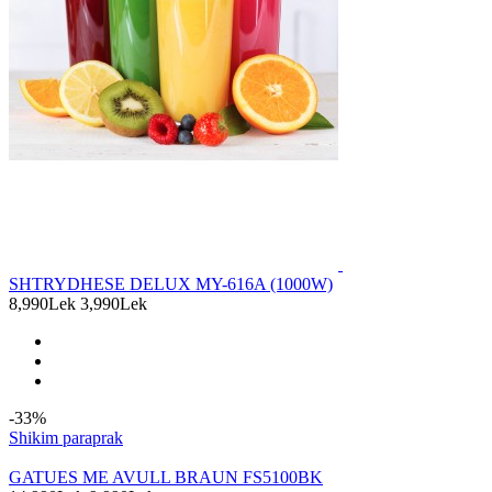
SHTRYDHESE DELUX MY-616A (1000W)
8,990Lek
3,990Lek
-33%
Shikim paraprak
GATUES ME AVULL BRAUN FS5100BK