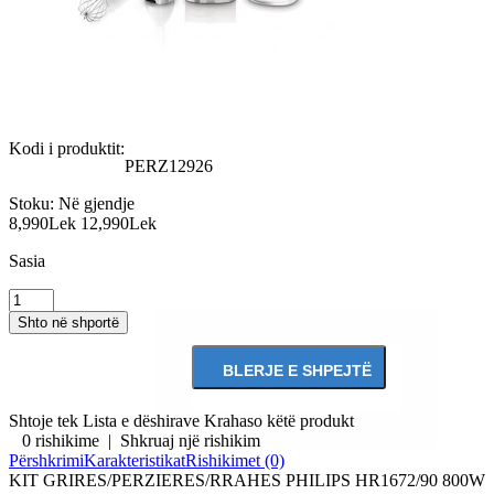
Kodi i produktit:
PERZ12926
Stoku:
Në gjendje
8,990Lek
12,990Lek
Sasia
Shtoje tek Lista e dëshirave
Krahaso këtë produkt
0 rishikime
|
Shkruaj një rishikim
Përshkrimi
Karakteristikat
Rishikimet (0)
KIT GRIRES/PERZIERES/RRAHES PHILIPS HR1672/90 800W