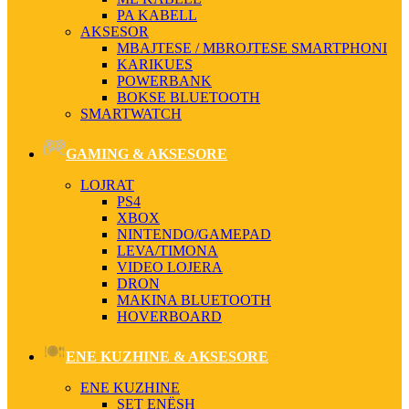
PA KABELL
AKSESOR
MBAJTESE / MBROJTESE SMARTPHONI
KARIKUES
POWERBANK
BOKSE BLUETOOTH
SMARTWATCH
GAMING & AKSESORE
LOJRAT
PS4
XBOX
NINTENDO/GAMEPAD
LEVA/TIMONA
VIDEO LOJERA
DRON
MAKINA BLUETOOTH
HOVERBOARD
ENE KUZHINE & AKSESORE
ENE KUZHINE
SET ENËSH