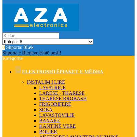
0
Shporta:
0Lek
Shporta e Blerjeve është bosh!
Kategorite
ELEKTROSHTËPIAKET E MËDHA
INSTALIM I LIRË
LAVATRIÇE
LARESE - THARESE
THARËSE RROBASH
FRIGORIFERË
SOBA
LAVASTOVILJE
BANAKE
KANTINË VERE
BOLIER