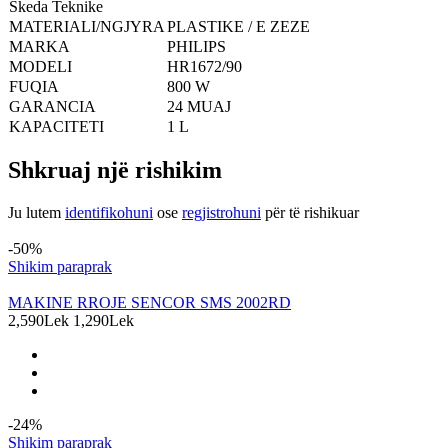
Skeda Teknike
MATERIALI/NGJYRA
PLASTIKE / E ZEZE
MARKA
PHILIPS
MODELI
HR1672/90
FUQIA
800 W
GARANCIA
24 MUAJ
KAPACITETI
1 L
Shkruaj një rishikim
Ju lutem
identifikohuni
ose
regjistrohuni
për të rishikuar
Produkte të ngjashme
-50%
Shikim paraprak
MAKINE RROJE SENCOR SMS 2002RD
2,590Lek
1,290Lek
-24%
Shikim paraprak