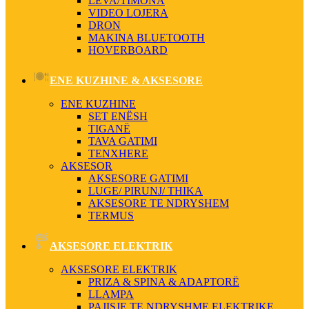
LEVA/TIMONA
VIDEO LOJERA
DRON
MAKINA BLUETOOTH
HOVERBOARD
ENE KUZHINE & AKSESORE
ENE KUZHINE
SET ENËSH
TIGANË
TAVA GATIMI
TENXHERE
AKSESOR
AKSESORE GATIMI
LUGE/ PIRUNJ/ THIKA
AKSESORE TE NDRYSHEM
TERMUS
AKSESORE ELEKTRIK
AKSESORE ELEKTRIK
PRIZA & SPINA & ADAPTORË
LLAMPA
PAJISJE TE NDRYSHME ELEKTRIKE