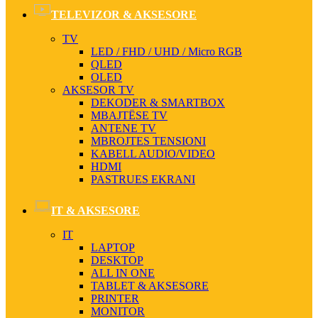
TELEVIZOR & AKSESORE
TV
LED / FHD / UHD / Micro RGB
QLED
OLED
AKSESOR TV
DEKODER & SMARTBOX
MBAJTËSE TV
ANTENE TV
MBROJTES TENSIONI
KABELL AUDIO/VIDEO
HDMI
PASTRUES EKRANI
IT & AKSESORE
IT
LAPTOP
DESKTOP
ALL IN ONE
TABLET & AKSESORE
PRINTER
MONITOR