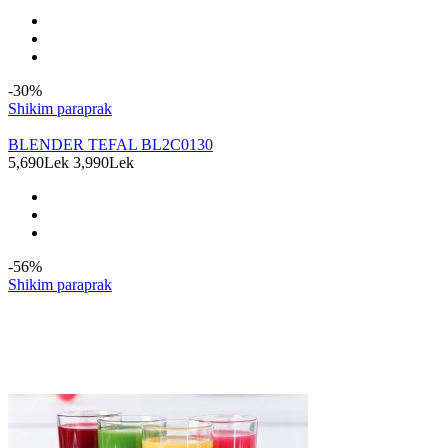
-30%
Shikim paraprak
BLENDER TEFAL BL2C0130
5,690Lek
3,990Lek
-56%
Shikim paraprak