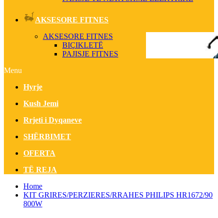
AKSESORE FITNES
AKSESORE FITNES
BIÇIKLETË
PAJISJE FITNES
Menu
Hyrje
Kush Jemi
Rrjeti i Dyqaneve
SHËRBIMET
OFERTA
TË REJA
Home
KIT GRIRES/PERZIERES/RRAHES PHILIPS HR1672/90
800W