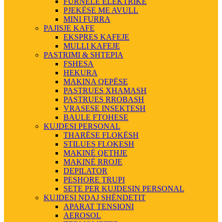
FURNELE ELEKTRIKE
PJEKËSE ME AVULL
MINI FURRA
PAJISJE KAFE
EKSPRES KAFEJE
MULLI KAFEJE
PASTRIMI & SHTEPIA
FSHESA
HEKURA
MAKINA QEPËSE
PASTRUES XHAMASH
PASTRUES RROBASH
VRASESE INSEKTESH
BAULE FTOHESE
KUJDESI PERSONAL
THARËSE FLOKËSH
STILUES FLOKESH
MAKINË QETHJE
MAKINË RROJE
DEPILATOR
PESHORE TRUPI
SETE PER KUJDESIN PERSONAL
KUJDESI NDAJ SHËNDETIT
APARAT TENSIONI
AEROSOL