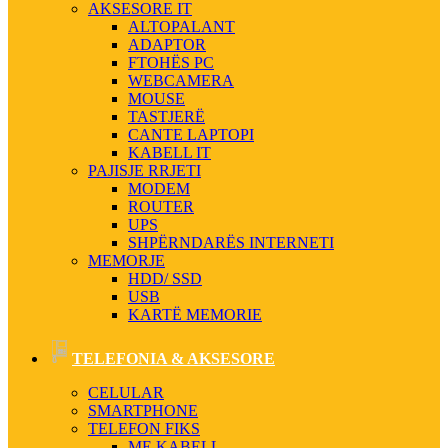
AKSESORE IT
ALTOPALANT
ADAPTOR
FTOHËS PC
WEBCAMERA
MOUSE
TASTJERË
CANTE LAPTOPI
KABELL IT
PAJISJE RRJETI
MODEM
ROUTER
UPS
SHPËRNDARËS INTERNETI
MEMORJE
HDD/ SSD
USB
KARTË MEMORIE
TELEFONIA & AKSESORE
CELULAR
SMARTPHONE
TELEFON FIKS
ME KABELL