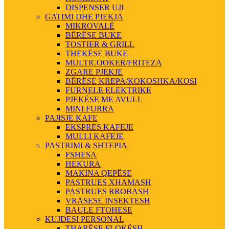
DISPENSER UJI
GATIMI DHE PJEKJA
MIKROVALË
BËRËSE BUKE
TOSTIER & GRILL
THEKËSE BUKE
MULTICOOKER/FRITEZA
ZGARE PJEKJE
BËRËSE KREPA/KOKOSHKA/KOSI
FURNELE ELEKTRIKE
PJEKËSE ME AVULL
MINI FURRA
PAJISJE KAFE
EKSPRES KAFEJE
MULLI KAFEJE
PASTRIMI & SHTEPIA
FSHESA
HEKURA
MAKINA QEPËSE
PASTRUES XHAMASH
PASTRUES RROBASH
VRASESE INSEKTESH
BAULE FTOHESE
KUJDESI PERSONAL
THARËSE FLOKËSH