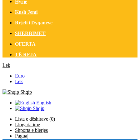
Hyrje
Kush Jemi
Rrjeti i Dyqaneve
SHËRBIMET
OFERTA
TË REJA
Lek
Euro
Lek
Shqip
English
Shqip
Lista e dëshirave (0)
Llogaria ime
Shporta e blerjes
Paguaj