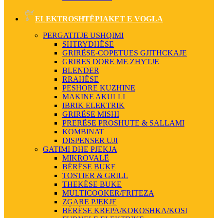
ELEKTROSHTËPIAKET E VOGLA
PERGATITJE USHQIMI
SHTRYDHËSE
GRIRËSE-COPETUES GJITHCKAJE
GRIRES DORE ME ZHYTJE
BLENDER
RRAHËSE
PESHORE KUZHINE
MAKINE AKULLI
IBRIK ELEKTRIK
GRIRËSE MISHI
PRERËSE PROSHUTE & SALLAMI
KOMBINAT
DISPENSER UJI
GATIMI DHE PJEKJA
MIKROVALË
BËRËSE BUKE
TOSTIER & GRILL
THEKËSE BUKE
MULTICOOKER/FRITEZA
ZGARE PJEKJE
BËRËSE KREPA/KOKOSHKA/KOSI