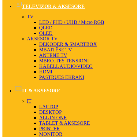
TELEVIZOR & AKSESORE
TV
LED / FHD / UHD / Micro RGB
QLED
OLED
AKSESOR TV
DEKODER & SMARTBOX
MBAJTËSE TV
ANTENE TV
MBROJTES TENSIONI
KABELL AUDIO/VIDEO
HDMI
PASTRUES EKRANI
IT & AKSESORE
IT
LAPTOP
DESKTOP
ALL IN ONE
TABLET & AKSESORE
PRINTER
MONITOR