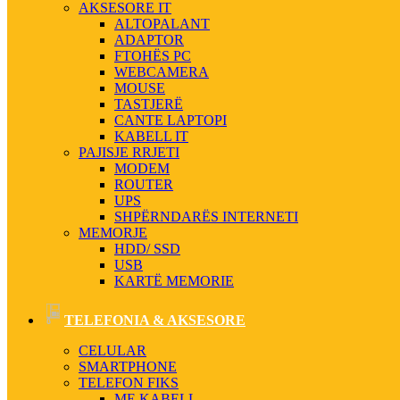
AKSESORE IT
ALTOPALANT
ADAPTOR
FTOHËS PC
WEBCAMERA
MOUSE
TASTJERË
CANTE LAPTOPI
KABELL IT
PAJISJE RRJETI
MODEM
ROUTER
UPS
SHPËRNDARËS INTERNETI
MEMORJE
HDD/ SSD
USB
KARTË MEMORIE
TELEFONIA & AKSESORE
CELULAR
SMARTPHONE
TELEFON FIKS
ME KABELL