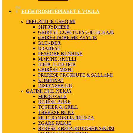
ELEKTROSHTËPIAKET E VOGLA
PERGATITJE USHQIMI
SHTRYDHËSE
GRIRËSE-COPETUES GJITHCKAJE
GRIRES DORE ME ZHYTJE
BLENDER
RRAHËSE
PESHORE KUZHINE
MAKINE AKULLI
IBRIK ELEKTRIK
GRIRËSE MISHI
PRERËSE PROSHUTE & SALLAMI
KOMBINAT
DISPENSER UJI
GATIMI DHE PJEKJA
MIKROVALË
BËRËSE BUKE
TOSTIER & GRILL
THEKËSE BUKE
MULTICOOKER/FRITEZA
ZGARE PJEKJE
BËRËSE KREPA/KOKOSHKA/KOSI