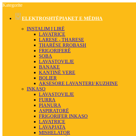
Kategorite
ELEKTROSHTËPIAKET E MËDHA
INSTALIM I LIRË
LAVATRIÇE
LARESE - THARESE
THARËSE RROBASH
FRIGORIFERË
SOBA
LAVASTOVILJE
BANAKE
KANTINË VERE
BOLIER
AKSESORE LAVANTERI/ KUZHINE
INKASO
LAVASTOVILJE
FURRA
PIANURA
ASPIRATORË
FRIGORIFER INKASO
LAVATRIÇE
LAVAPJATA
MISHELATOR