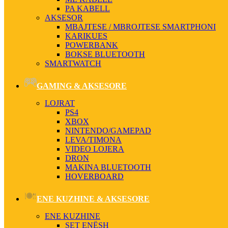
PA KABELL
AKSESOR
MBAJTESE / MBROJTESE SMARTPHONI
KARIKUES
POWERBANK
BOKSE BLUETOOTH
SMARTWATCH
GAMING & AKSESORE
LOJRAT
PS4
XBOX
NINTENDO/GAMEPAD
LEVA/TIMONA
VIDEO LOJERA
DRON
MAKINA BLUETOOTH
HOVERBOARD
ENE KUZHINE & AKSESORE
ENE KUZHINE
SET ENËSH