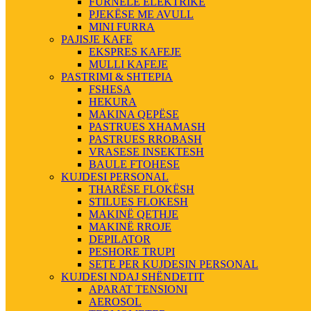
FURNELE ELEKTRIKE
PJEKËSE ME AVULL
MINI FURRA
PAJISJE KAFE
EKSPRES KAFEJE
MULLI KAFEJE
PASTRIMI & SHTEPIA
FSHESA
HEKURA
MAKINA QEPËSE
PASTRUES XHAMASH
PASTRUES RROBASH
VRASESE INSEKTESH
BAULE FTOHESE
KUJDESI PERSONAL
THARËSE FLOKËSH
STILUES FLOKESH
MAKINË QETHJE
MAKINË RROJE
DEPILATOR
PESHORE TRUPI
SETE PER KUJDESIN PERSONAL
KUJDESI NDAJ SHËNDETIT
APARAT TENSIONI
AEROSOL