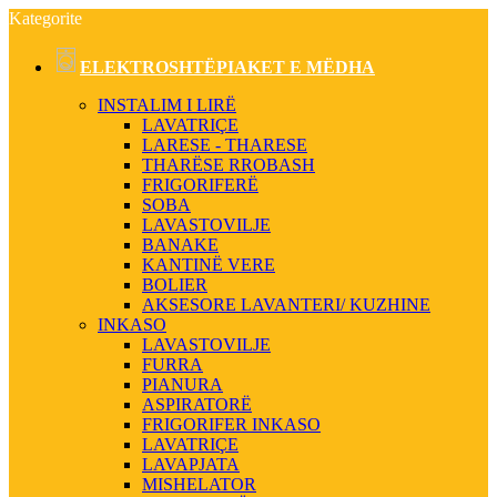
Kategorite
ELEKTROSHTËPIAKET E MËDHA
INSTALIM I LIRË
LAVATRIÇE
LARESE - THARESE
THARËSE RROBASH
FRIGORIFERË
SOBA
LAVASTOVILJE
BANAKE
KANTINË VERE
BOLIER
AKSESORE LAVANTERI/ KUZHINE
INKASO
LAVASTOVILJE
FURRA
PIANURA
ASPIRATORË
FRIGORIFER INKASO
LAVATRIÇE
LAVAPJATA
MISHELATOR