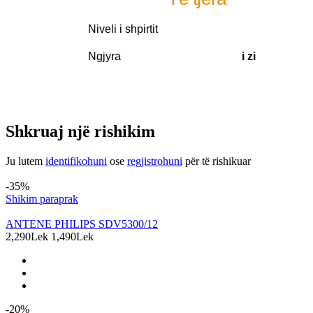
Niveli i shpirtit
Ngjyra
i zi
Shkruaj një rishikim
Ju lutem
identifikohuni
ose
regjistrohuni
për të rishikuar
Produkte të ngjashme
-35%
Shikim paraprak
ANTENE PHILIPS SDV5300/12
2,290Lek
1,490Lek
-20%