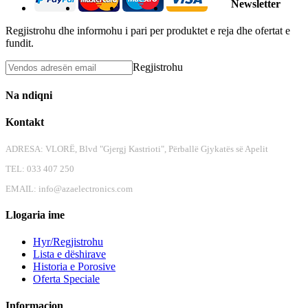
Newsletter
Regjistrohu dhe informohu i pari per produktet e reja dhe ofertat e
fundit.
Regjistrohu
Na ndiqni
Kontakt
ADRESA: VLORË, Blvd "Gjergj Kastrioti", Përballë Gjykatës së Apelit
TEL: 033 407 250
EMAIL:
info@azaelectronics.com
Llogaria ime
Hyr/Regjistrohu
Lista e dëshirave
Historia e Porosive
Oferta Speciale
Informacion