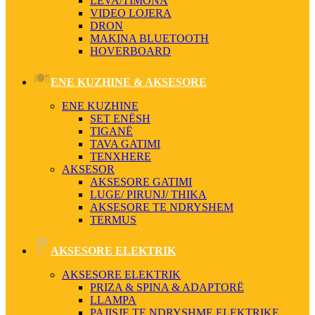
LEVA/TIMONA
VIDEO LOJERA
DRON
MAKINA BLUETOOTH
HOVERBOARD
ENE KUZHINE & AKSESORE
ENE KUZHINE
SET ENËSH
TIGANË
TAVA GATIMI
TENXHERE
AKSESOR
AKSESORE GATIMI
LUGE/ PIRUNJ/ THIKA
AKSESORE TE NDRYSHEM
TERMUS
AKSESORE ELEKTRIK
AKSESORE ELEKTRIK
PRIZA & SPINA & ADAPTORË
LLAMPA
PAJISJE TE NDRYSHME ELEKTRIKE