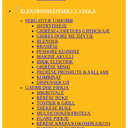
ELEKTROSHTËPIAKET E VOGLA
PERGATITJE USHQIMI
SHTRYDHËSE
GRIRËSE-COPETUES GJITHCKAJE
GRIRES DORE ME ZHYTJE
BLENDER
RRAHËSE
PESHORE KUZHINE
MAKINE AKULLI
IBRIK ELEKTRIK
GRIRËSE MISHI
PRERËSE PROSHUTE & SALLAMI
KOMBINAT
DISPENSER UJI
GATIMI DHE PJEKJA
MIKROVALË
BËRËSE BUKE
TOSTIER & GRILL
THEKËSE BUKE
MULTICOOKER/FRITEZA
ZGARE PJEKJE
BËRËSE KREPA/KOKOSHKA/KOSI