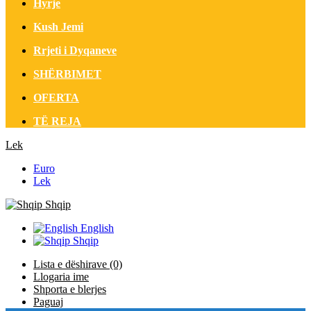
Hyrje
Kush Jemi
Rrjeti i Dyqaneve
SHËRBIMET
OFERTA
TË REJA
Lek
Euro
Lek
Shqip
English
Shqip
Lista e dëshirave (0)
Llogaria ime
Shporta e blerjes
Paguaj