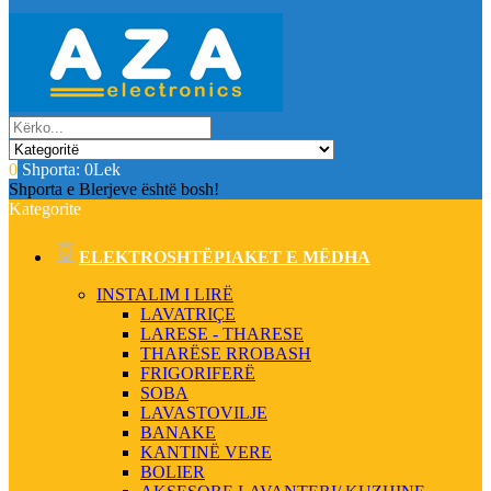
0
Shporta:
0Lek
Shporta e Blerjeve është bosh!
Kategorite
ELEKTROSHTËPIAKET E MËDHA
INSTALIM I LIRË
LAVATRIÇE
LARESE - THARESE
THARËSE RROBASH
FRIGORIFERË
SOBA
LAVASTOVILJE
BANAKE
KANTINË VERE
BOLIER