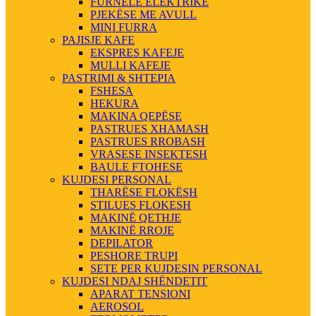
FURNELE ELEKTRIKE
PJEKËSE ME AVULL
MINI FURRA
PAJISJE KAFE
EKSPRES KAFEJE
MULLI KAFEJE
PASTRIMI & SHTEPIA
FSHESA
HEKURA
MAKINA QEPËSE
PASTRUES XHAMASH
PASTRUES RROBASH
VRASESE INSEKTESH
BAULE FTOHESE
KUJDESI PERSONAL
THARËSE FLOKËSH
STILUES FLOKESH
MAKINË QETHJE
MAKINË RROJE
DEPILATOR
PESHORE TRUPI
SETE PER KUJDESIN PERSONAL
KUJDESI NDAJ SHËNDETIT
APARAT TENSIONI
AEROSOL