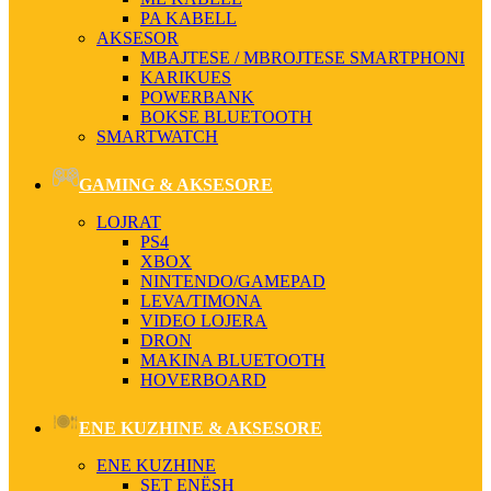
PA KABELL
AKSESOR
MBAJTESE / MBROJTESE SMARTPHONI
KARIKUES
POWERBANK
BOKSE BLUETOOTH
SMARTWATCH
GAMING & AKSESORE
LOJRAT
PS4
XBOX
NINTENDO/GAMEPAD
LEVA/TIMONA
VIDEO LOJERA
DRON
MAKINA BLUETOOTH
HOVERBOARD
ENE KUZHINE & AKSESORE
ENE KUZHINE
SET ENËSH