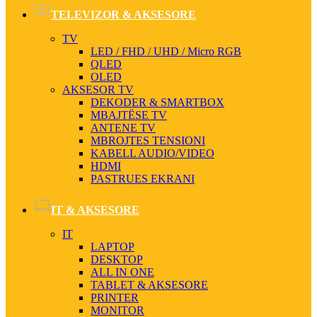
TELEVIZOR & AKSESORE
TV
LED / FHD / UHD / Micro RGB
QLED
OLED
AKSESOR TV
DEKODER & SMARTBOX
MBAJTËSE TV
ANTENE TV
MBROJTES TENSIONI
KABELL AUDIO/VIDEO
HDMI
PASTRUES EKRANI
IT & AKSESORE
IT
LAPTOP
DESKTOP
ALL IN ONE
TABLET & AKSESORE
PRINTER
MONITOR