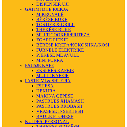
DISPENSER UJI
GATIMI DHE PJEKJA
MIKROVALË
BËRËSE BUKE
TOSTIER & GRILL
THEKËSE BUKE
MULTICOOKER/FRITEZA
ZGARE PJEKJE
BËRËSE KREPA/KOKOSHKA/KOSI
FURNELE ELEKTRIKE
PJEKËSE ME AVULL
MINI FURRA
PAJISJE KAFE
EKSPRES KAFEJE
MULLI KAFEJE
PASTRIMI & SHTEPIA
FSHESA
HEKURA
MAKINA QEPËSE
PASTRUES XHAMASH
PASTRUES RROBASH
VRASESE INSEKTESH
BAULE FTOHESE
KUJDESI PERSONAL
THARËSE FLOKËSH