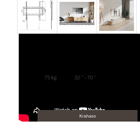
75 kg
32 " - 70 "
Krahaso