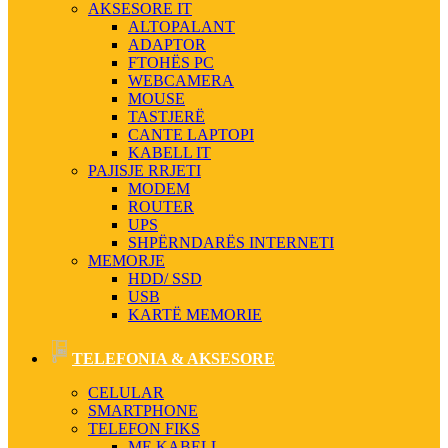
AKSESORE IT
ALTOPALANT
ADAPTOR
FTOHËS PC
WEBCAMERA
MOUSE
TASTJERË
CANTE LAPTOPI
KABELL IT
PAJISJE RRJETI
MODEM
ROUTER
UPS
SHPËRNDARËS INTERNETI
MEMORJE
HDD/ SSD
USB
KARTË MEMORIE
TELEFONIA & AKSESORE
CELULAR
SMARTPHONE
TELEFON FIKS
ME KABELL