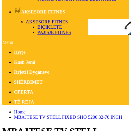
AKSESORE FITNES
AKSESORE FITNES
BIÇIKLETË
PAJISJE FITNES
Menu
Hyrje
Kush Jemi
Rrjeti i Dyqaneve
SHËRBIMET
OFERTA
TË REJA
Home
MBAJTESE TV STELL FIXED SHO 5200 32-70 INCH