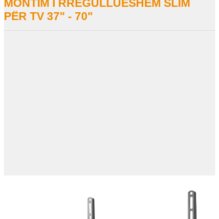
MONTIM I RREGULLUESHËM SLIM
PËR TV 37" - 70"