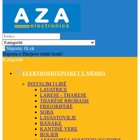
0
Shporta:
0Lek
Shporta e Blerjeve është bosh!
Kategorite
ELEKTROSHTËPIAKET E MËDHA
INSTALIM I LIRË
LAVATRIÇE
LARESE - THARESE
THARËSE RROBASH
FRIGORIFERË
SOBA
LAVASTOVILJE
BANAKE
KANTINË VERE
BOLIER