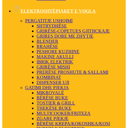
ELEKTROSHTËPIAKET E VOGLA
PERGATITJE USHQIMI
SHTRYDHËSE
GRIRËSE-COPETUES GJITHCKAJE
GRIRES DORE ME ZHYTJE
BLENDER
RRAHËSE
PESHORE KUZHINE
MAKINE AKULLI
IBRIK ELEKTRIK
GRIRËSE MISHI
PRERËSE PROSHUTE & SALLAMI
KOMBINAT
DISPENSER UJI
GATIMI DHE PJEKJA
MIKROVALË
BËRËSE BUKE
TOSTIER & GRILL
THEKËSE BUKE
MULTICOOKER/FRITEZA
ZGARE PJEKJE
BËRËSE KREPA/KOKOSHKA/KOSI