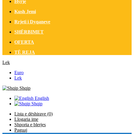
Hyrje
Kush Jemi
Rrjeti i Dyqaneve
SHËRBIMET
OFERTA
TË REJA
Lek
Euro
Lek
Shqip
English
Shqip
Lista e dëshirave (0)
Llogaria ime
Shporta e blerjes
Paguaj