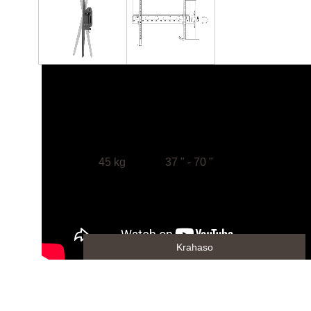
45 kg
37 " - 70 "
Krahaso