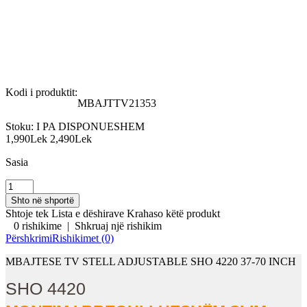
Kodi i produktit:
MBAJTTV21353
Stoku:
I PA DISPONUESHEM
1,990Lek
2,490Lek
Sasia
Shtoje tek Lista e dëshirave
Krahaso këtë produkt
0 rishikime
|
Shkruaj një rishikim
Përshkrimi
Rishikimet (0)
MBAJTESE TV STELL ADJUSTABLE SHO 4220 37-70 INCH
SHO 4420