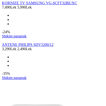
KORNIZE TV SAMSUNG VG-SCFT32BE/XC
7,490Lek
5,990Lek
-24%
Shikim paraprak
ANTENE PHILIPS SDV5200/12
3,290Lek
2,490Lek
-35%
Shikim paraprak