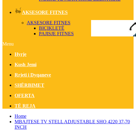
AKSESORE FITNES
AKSESORE FITNES
BIÇIKLETË
PAJISJE FITNES
Menu
Hyrje
Kush Jemi
Rrjeti i Dyqaneve
SHËRBIMET
OFERTA
TË REJA
Home
MBAJTESE TV STELL ADJUSTABLE SHO 4220 37-70
INCH