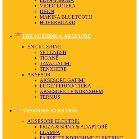
LEVA/TIMONA
VIDEO LOJERA
DRON
MAKINA BLUETOOTH
HOVERBOARD
ENE KUZHINE & AKSESORE
ENE KUZHINE
SET ENËSH
TIGANË
TAVA GATIMI
TENXHERE
AKSESOR
AKSESORE GATIMI
LUGE/ PIRUNJ/ THIKA
AKSESORE TE NDRYSHEM
TERMUS
AKSESORE ELEKTRIK
AKSESORE ELEKTRIK
PRIZA & SPINA & ADAPTORË
LLAMPA
PAJISJE TE NDRYSHME ELEKTRIKE