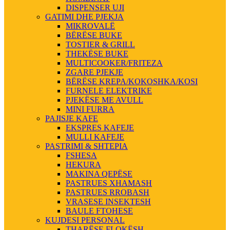
DISPENSER UJI
GATIMI DHE PJEKJA
MIKROVALË
BËRËSE BUKE
TOSTIER & GRILL
THEKËSE BUKE
MULTICOOKER/FRITEZA
ZGARE PJEKJE
BËRËSE KREPA/KOKOSHKA/KOSI
FURNELE ELEKTRIKE
PJEKËSE ME AVULL
MINI FURRA
PAJISJE KAFE
EKSPRES KAFEJE
MULLI KAFEJE
PASTRIMI & SHTEPIA
FSHESA
HEKURA
MAKINA QEPËSE
PASTRUES XHAMASH
PASTRUES RROBASH
VRASESE INSEKTESH
BAULE FTOHESE
KUJDESI PERSONAL
THARËSE FLOKËSH