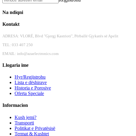
Na ndiqni
Kontakt
ADRESA: VLORË, Blvd "Gjergj Kastrioti", Përballë Gjykatës së Apelit
TEL: 033 407 250
EMAIL:
info@azaelectronics.com
Llogaria ime
Hyr/Regjistrohu
Lista e dëshirave
Historia e Porosive
Oferta Speciale
Informacion
Kush jemi?
Transporti
Politikat e Privatësisë
Termat & Kushtet