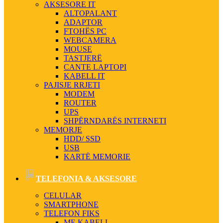
AKSESORE IT
ALTOPALANT
ADAPTOR
FTOHËS PC
WEBCAMERA
MOUSE
TASTJERË
CANTE LAPTOPI
KABELL IT
PAJISJE RRJETI
MODEM
ROUTER
UPS
SHPËRNDARËS INTERNETI
MEMORJE
HDD/ SSD
USB
KARTË MEMORIE
TELEFONIA & AKSESORE
CELULAR
SMARTPHONE
TELEFON FIKS
ME KABELL