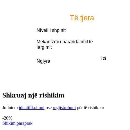
Të tjera
Niveli i shpirtit
Mekanizmi i parandalimit të
largimit
i zi
Ngjyra
Shkruaj një rishikim
Ju lutem
identifikohuni
ose
regjistrohuni
për të rishikuar
Produkte të ngjashme
-20%
Shikim paraprak