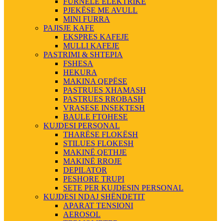
FURNELE ELEKTRIKE
PJEKËSE ME AVULL
MINI FURRA
PAJISJE KAFE
EKSPRES KAFEJE
MULLI KAFEJE
PASTRIMI & SHTEPIA
FSHESA
HEKURA
MAKINA QEPËSE
PASTRUES XHAMASH
PASTRUES RROBASH
VRASESE INSEKTESH
BAULE FTOHESE
KUJDESI PERSONAL
THARËSE FLOKËSH
STILUES FLOKESH
MAKINË QETHJE
MAKINË RROJE
DEPILATOR
PESHORE TRUPI
SETE PER KUJDESIN PERSONAL
KUJDESI NDAJ SHËNDETIT
APARAT TENSIONI
AEROSOL