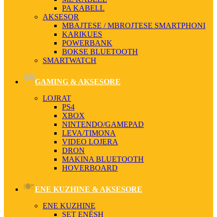
PA KABELL
AKSESOR
MBAJTESE / MBROJTESE SMARTPHONI
KARIKUES
POWERBANK
BOKSE BLUETOOTH
SMARTWATCH
GAMING & AKSESORE
LOJRAT
PS4
XBOX
NINTENDO/GAMEPAD
LEVA/TIMONA
VIDEO LOJERA
DRON
MAKINA BLUETOOTH
HOVERBOARD
ENE KUZHINE & AKSESORE
ENE KUZHINE
SET ENËSH