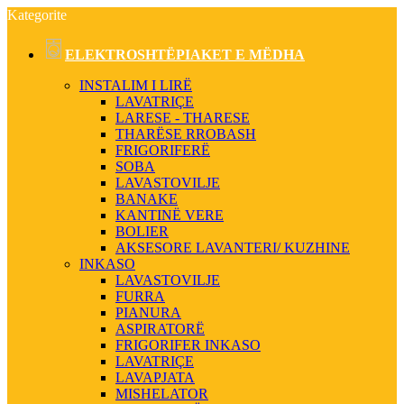
Kategorite
ELEKTROSHTËPIAKET E MËDHA
INSTALIM I LIRË
LAVATRIÇE
LARESE - THARESE
THARËSE RROBASH
FRIGORIFERË
SOBA
LAVASTOVILJE
BANAKE
KANTINË VERE
BOLIER
AKSESORE LAVANTERI/ KUZHINE
INKASO
LAVASTOVILJE
FURRA
PIANURA
ASPIRATORË
FRIGORIFER INKASO
LAVATRIÇE
LAVAPJATA
MISHELATOR