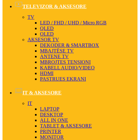
TELEVIZOR & AKSESORE
TV
LED / FHD / UHD / Micro RGB
QLED
OLED
AKSESOR TV
DEKODER & SMARTBOX
MBAJTËSE TV
ANTENE TV
MBROJTES TENSIONI
KABELL AUDIO/VIDEO
HDMI
PASTRUES EKRANI
IT & AKSESORE
IT
LAPTOP
DESKTOP
ALL IN ONE
TABLET & AKSESORE
PRINTER
MONITOR