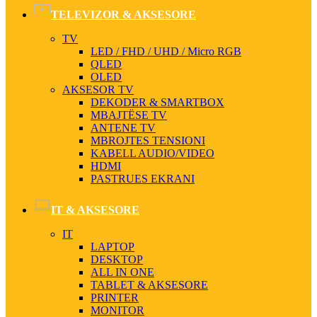
TELEVIZOR & AKSESORE
TV
LED / FHD / UHD / Micro RGB
QLED
OLED
AKSESOR TV
DEKODER & SMARTBOX
MBAJTËSE TV
ANTENE TV
MBROJTES TENSIONI
KABELL AUDIO/VIDEO
HDMI
PASTRUES EKRANI
IT & AKSESORE
IT
LAPTOP
DESKTOP
ALL IN ONE
TABLET & AKSESORE
PRINTER
MONITOR