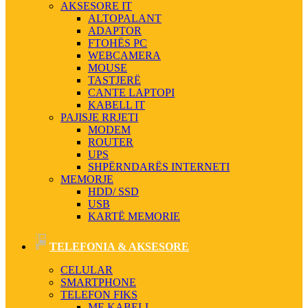
AKSESORE IT
ALTOPALANT
ADAPTOR
FTOHËS PC
WEBCAMERA
MOUSE
TASTJERË
CANTE LAPTOPI
KABELL IT
PAJISJE RRJETI
MODEM
ROUTER
UPS
SHPËRNDARËS INTERNETI
MEMORJE
HDD/ SSD
USB
KARTË MEMORIE
TELEFONIA & AKSESORE
CELULAR
SMARTPHONE
TELEFON FIKS
ME KABELL