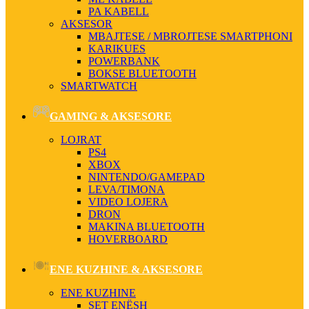
PA KABELL
AKSESOR
MBAJTESE / MBROJTESE SMARTPHONI
KARIKUES
POWERBANK
BOKSE BLUETOOTH
SMARTWATCH
GAMING & AKSESORE
LOJRAT
PS4
XBOX
NINTENDO/GAMEPAD
LEVA/TIMONA
VIDEO LOJERA
DRON
MAKINA BLUETOOTH
HOVERBOARD
ENE KUZHINE & AKSESORE
ENE KUZHINE
SET ENËSH