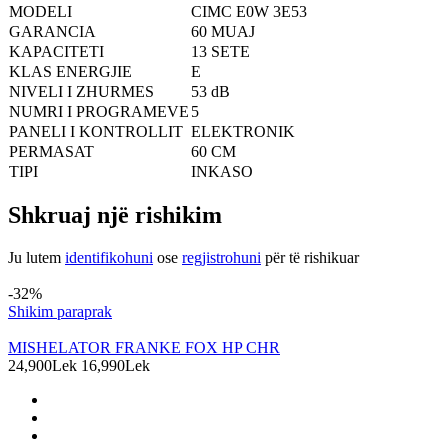
MODELI
CIMC E0W 3E53
GARANCIA
60 MUAJ
KAPACITETI
13 SETE
KLAS ENERGJIE
E
NIVELI I ZHURMES
53 dB
NUMRI I PROGRAMEVE
5
PANELI I KONTROLLIT
ELEKTRONIK
PERMASAT
60 CM
TIPI
INKASO
Shkruaj një rishikim
Ju lutem
identifikohuni
ose
regjistrohuni
për të rishikuar
Produkte të ngjashme
-32%
Shikim paraprak
MISHELATOR FRANKE FOX HP CHR
24,900Lek
16,990Lek