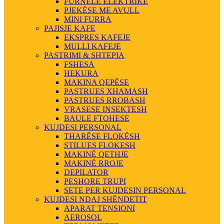
FURNELE ELEKTRIKE
PJEKËSE ME AVULL
MINI FURRA
PAJISJE KAFE
EKSPRES KAFEJE
MULLI KAFEJE
PASTRIMI & SHTEPIA
FSHESA
HEKURA
MAKINA QEPËSE
PASTRUES XHAMASH
PASTRUES RROBASH
VRASESE INSEKTESH
BAULE FTOHESE
KUJDESI PERSONAL
THARËSE FLOKËSH
STILUES FLOKESH
MAKINË QETHJE
MAKINË RROJE
DEPILATOR
PESHORE TRUPI
SETE PER KUJDESIN PERSONAL
KUJDESI NDAJ SHËNDETIT
APARAT TENSIONI
AEROSOL