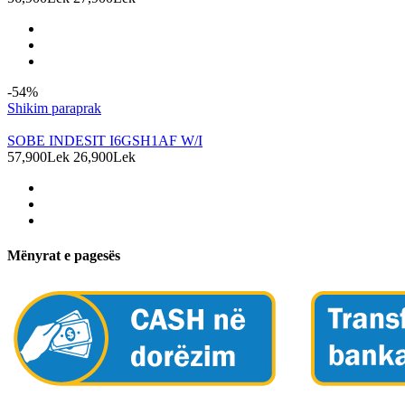
-54%
Shikim paraprak
SOBE INDESIT I6GSH1AF W/I
57,900Lek
26,900Lek
Mënyrat e pagesës