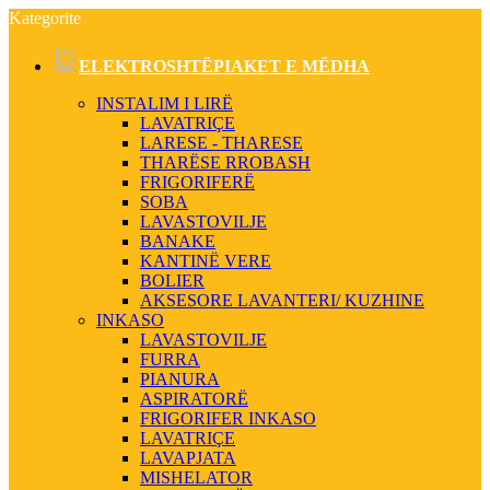
Kategorite
ELEKTROSHTËPIAKET E MËDHA
INSTALIM I LIRË
LAVATRIÇE
LARESE - THARESE
THARËSE RROBASH
FRIGORIFERË
SOBA
LAVASTOVILJE
BANAKE
KANTINË VERE
BOLIER
AKSESORE LAVANTERI/ KUZHINE
INKASO
LAVASTOVILJE
FURRA
PIANURA
ASPIRATORË
FRIGORIFER INKASO
LAVATRIÇE
LAVAPJATA
MISHELATOR