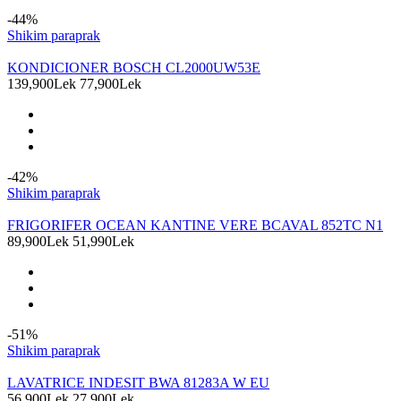
-44%
Shikim paraprak
KONDICIONER BOSCH CL2000UW53E
139,900Lek
77,900Lek
-42%
Shikim paraprak
FRIGORIFER OCEAN KANTINE VERE BCAVAL 852TC N1
89,900Lek
51,990Lek
-51%
Shikim paraprak
LAVATRICE INDESIT BWA 81283A W EU
56,900Lek
27,900Lek