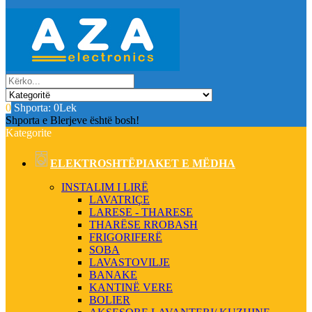
0
Shporta:
0Lek
Shporta e Blerjeve është bosh!
Kategorite
ELEKTROSHTËPIAKET E MËDHA
INSTALIM I LIRË
LAVATRIÇE
LARESE - THARESE
THARËSE RROBASH
FRIGORIFERË
SOBA
LAVASTOVILJE
BANAKE
KANTINË VERE
BOLIER