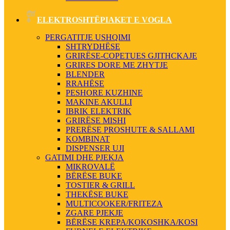
ELEKTROSHTËPIAKET E VOGLA
PERGATITJE USHQIMI
SHTRYDHËSE
GRIRËSE-COPETUES GJITHCKAJE
GRIRES DORE ME ZHYTJE
BLENDER
RRAHËSE
PESHORE KUZHINE
MAKINE AKULLI
IBRIK ELEKTRIK
GRIRËSE MISHI
PRERËSE PROSHUTE & SALLAMI
KOMBINAT
DISPENSER UJI
GATIMI DHE PJEKJA
MIKROVALË
BËRËSE BUKE
TOSTIER & GRILL
THEKËSE BUKE
MULTICOOKER/FRITEZA
ZGARE PJEKJE
BËRËSE KREPA/KOKOSHKA/KOSI