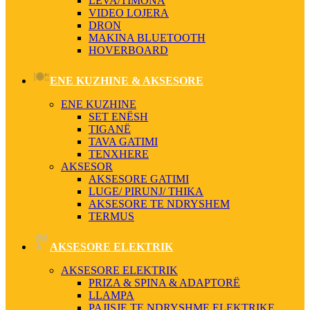
LEVA/TIMONA
VIDEO LOJERA
DRON
MAKINA BLUETOOTH
HOVERBOARD
ENE KUZHINE & AKSESORE
ENE KUZHINE
SET ENËSH
TIGANË
TAVA GATIMI
TENXHERE
AKSESOR
AKSESORE GATIMI
LUGE/ PIRUNJ/ THIKA
AKSESORE TE NDRYSHEM
TERMUS
AKSESORE ELEKTRIK
AKSESORE ELEKTRIK
PRIZA & SPINA & ADAPTORË
LLAMPA
PAJISJE TE NDRYSHME ELEKTRIKE