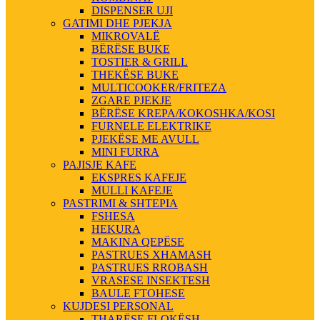
DISPENSER UJI
GATIMI DHE PJEKJA
MIKROVALË
BËRËSE BUKE
TOSTIER & GRILL
THEKËSE BUKE
MULTICOOKER/FRITEZA
ZGARE PJEKJE
BËRËSE KREPA/KOKOSHKA/KOSI
FURNELE ELEKTRIKE
PJEKËSE ME AVULL
MINI FURRA
PAJISJE KAFE
EKSPRES KAFEJE
MULLI KAFEJE
PASTRIMI & SHTEPIA
FSHESA
HEKURA
MAKINA QEPËSE
PASTRUES XHAMASH
PASTRUES RROBASH
VRASESE INSEKTESH
BAULE FTOHESE
KUJDESI PERSONAL
THARËSE FLOKËSH