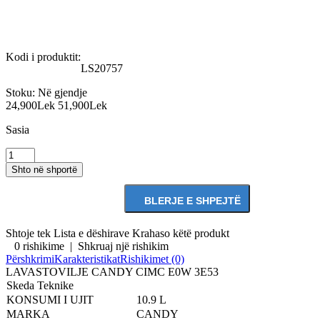
Kodi i produktit:
LS20757
Stoku:
Në gjendje
24,900Lek
51,900Lek
Sasia
Shtoje tek Lista e dëshirave
Krahaso këtë produkt
0 rishikime
|
Shkruaj një rishikim
Përshkrimi
Karakteristikat
Rishikimet (0)
LAVASTOVILJE CANDY CIMC E0W 3E53
Skeda Teknike
KONSUMI I UJIT
10.9 L
MARKA
CANDY