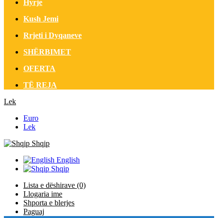
Hyrje
Kush Jemi
Rrjeti i Dyqaneve
SHËRBIMET
OFERTA
TË REJA
Lek
Euro
Lek
Shqip
English
Shqip
Lista e dëshirave (0)
Llogaria ime
Shporta e blerjes
Paguaj