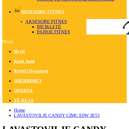
AKSESORE FITNES
AKSESORE FITNES
BIÇIKLETË
PAJISJE FITNES
Menu
Hyrje
Kush Jemi
Rrjeti i Dyqaneve
SHËRBIMET
OFERTA
TË REJA
Home
LAVASTOVILJE CANDY CIMC E0W 3E53