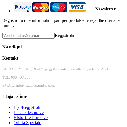
Newsletter
Regjistrohu dhe informohu i pari per produktet e reja dhe ofertat e
fundit.
Regjistrohu
Na ndiqni
Kontakt
ADRESA: VLORË, Blvd "Gjergj Kastrioti", Përballë Gjykatës së Apelit
TEL: 033 407 250
EMAIL:
info@azaelectronics.com
Llogaria ime
Hyr/Regjistrohu
Lista e dëshirave
Historia e Porosive
Oferta Speciale