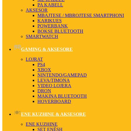
PA KABELL
AKSESOR
MBAJTESE / MBROJTESE SMARTPHONI
KARIKUES
POWERBANK
BOKSE BLUETOOTH
SMARTWATCH
GAMING & AKSESORE
LOJRAT
PS4
XBOX
NINTENDO/GAMEPAD
LEVA/TIMONA
VIDEO LOJERA
DRON
MAKINA BLUETOOTH
HOVERBOARD
ENE KUZHINE & AKSESORE
ENE KUZHINE
SET ENËSH