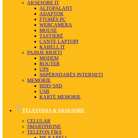
AKSESORE IT
ALTOPALANT
ADAPTOR
FTOHËS PC
WEBCAMERA
MOUSE
TASTJERË
CANTE LAPTOPI
KABELL IT
PAJISJE RRJETI
MODEM
ROUTER
UPS
SHPËRNDARËS INTERNETI
MEMORJE
HDD/ SSD
USB
KARTË MEMORIE
TELEFONIA & AKSESORE
CELULAR
SMARTPHONE
TELEFON FIKS
ME KABELL