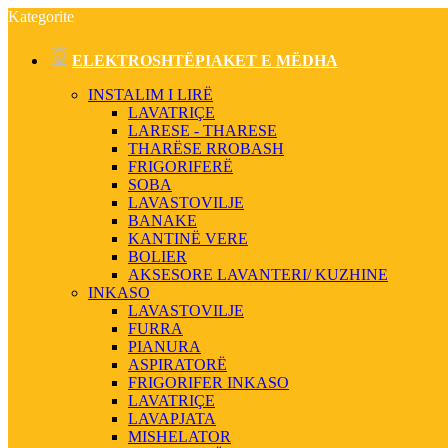
Kategorite
ELEKTROSHTËPIAKET E MËDHA
INSTALIM I LIRË
LAVATRIÇE
LARESE - THARESE
THARËSE RROBASH
FRIGORIFERË
SOBA
LAVASTOVILJE
BANAKE
KANTINË VERE
BOLIER
AKSESORE LAVANTERI/ KUZHINE
INKASO
LAVASTOVILJE
FURRA
PIANURA
ASPIRATORË
FRIGORIFER INKASO
LAVATRIÇE
LAVAPJATA
MISHELATOR