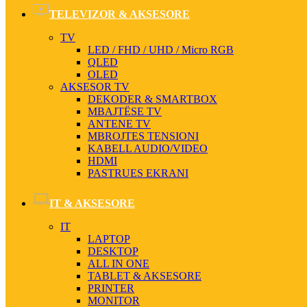
TELEVIZOR & AKSESORE
TV
LED / FHD / UHD / Micro RGB
QLED
OLED
AKSESOR TV
DEKODER & SMARTBOX
MBAJTËSE TV
ANTENE TV
MBROJTES TENSIONI
KABELL AUDIO/VIDEO
HDMI
PASTRUES EKRANI
IT & AKSESORE
IT
LAPTOP
DESKTOP
ALL IN ONE
TABLET & AKSESORE
PRINTER
MONITOR