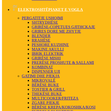
ELEKTROSHTËPIAKET E VOGLA
PERGATITJE USHQIMI
SHTRYDHËSE
GRIRËSE-COPETUES GJITHCKAJE
GRIRES DORE ME ZHYTJE
BLENDER
RRAHËSE
PESHORE KUZHINE
MAKINE AKULLI
IBRIK ELEKTRIK
GRIRËSE MISHI
PRERËSE PROSHUTE & SALLAMI
KOMBINAT
DISPENSER UJI
GATIMI DHE PJEKJA
MIKROVALË
BËRËSE BUKE
TOSTIER & GRILL
THEKËSE BUKE
MULTICOOKER/FRITEZA
ZGARE PJEKJE
BËRËSE KREPA/KOKOSHKA/KOSI