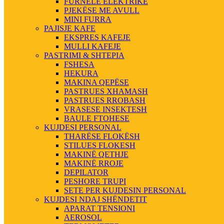
FURNELE ELEKTRIKE
PJEKËSE ME AVULL
MINI FURRA
PAJISJE KAFE
EKSPRES KAFEJE
MULLI KAFEJE
PASTRIMI & SHTEPIA
FSHESA
HEKURA
MAKINA QEPËSE
PASTRUES XHAMASH
PASTRUES RROBASH
VRASESE INSEKTESH
BAULE FTOHESE
KUJDESI PERSONAL
THARËSE FLOKËSH
STILUES FLOKESH
MAKINË QETHJE
MAKINË RROJE
DEPILATOR
PESHORE TRUPI
SETE PER KUJDESIN PERSONAL
KUJDESI NDAJ SHËNDETIT
APARAT TENSIONI
AEROSOL