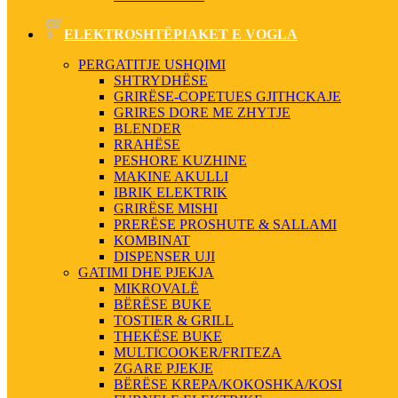
ELEKTROSHTËPIAKET E VOGLA
PERGATITJE USHQIMI
SHTRYDHËSE
GRIRËSE-COPETUES GJITHCKAJE
GRIRES DORE ME ZHYTJE
BLENDER
RRAHËSE
PESHORE KUZHINE
MAKINE AKULLI
IBRIK ELEKTRIK
GRIRËSE MISHI
PRERËSE PROSHUTE & SALLAMI
KOMBINAT
DISPENSER UJI
GATIMI DHE PJEKJA
MIKROVALË
BËRËSE BUKE
TOSTIER & GRILL
THEKËSE BUKE
MULTICOOKER/FRITEZA
ZGARE PJEKJE
BËRËSE KREPA/KOKOSHKA/KOSI