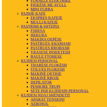
FURNELE ELEKTRIKE
PJEKËSE ME AVULL
MINI FURRA
PAJISJE KAFE
EKSPRES KAFEJE
MULLI KAFEJE
PASTRIMI & SHTEPIA
FSHESA
HEKURA
MAKINA QEPËSE
PASTRUES XHAMASH
PASTRUES RROBASH
VRASESE INSEKTESH
BAULE FTOHESE
KUJDESI PERSONAL
THARËSE FLOKËSH
STILUES FLOKESH
MAKINË QETHJE
MAKINË RROJE
DEPILATOR
PESHORE TRUPI
SETE PER KUJDESIN PERSONAL
KUJDESI NDAJ SHËNDETIT
APARAT TENSIONI
AEROSOL