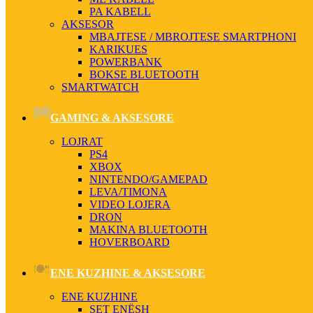
PA KABELL
AKSESOR
MBAJTESE / MBROJTESE SMARTPHONI
KARIKUES
POWERBANK
BOKSE BLUETOOTH
SMARTWATCH
GAMING & AKSESORE
LOJRAT
PS4
XBOX
NINTENDO/GAMEPAD
LEVA/TIMONA
VIDEO LOJERA
DRON
MAKINA BLUETOOTH
HOVERBOARD
ENE KUZHINE & AKSESORE
ENE KUZHINE
SET ENËSH