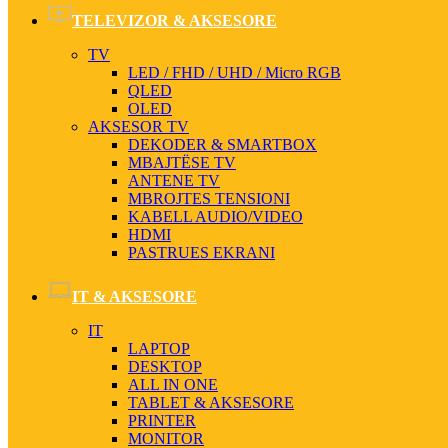
TELEVIZOR & AKSESORE
TV
LED / FHD / UHD / Micro RGB
QLED
OLED
AKSESOR TV
DEKODER & SMARTBOX
MBAJTËSE TV
ANTENE TV
MBROJTES TENSIONI
KABELL AUDIO/VIDEO
HDMI
PASTRUES EKRANI
IT & AKSESORE
IT
LAPTOP
DESKTOP
ALL IN ONE
TABLET & AKSESORE
PRINTER
MONITOR