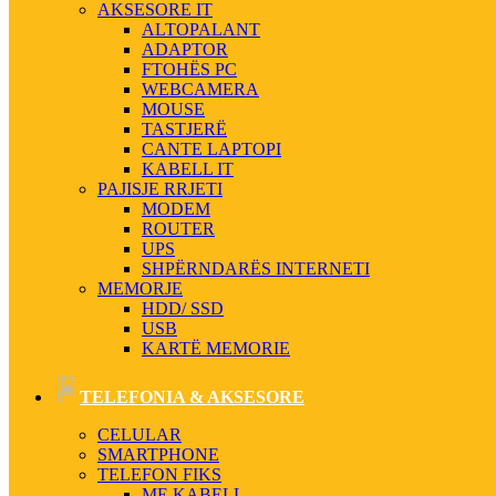
AKSESORE IT
ALTOPALANT
ADAPTOR
FTOHËS PC
WEBCAMERA
MOUSE
TASTJERË
CANTE LAPTOPI
KABELL IT
PAJISJE RRJETI
MODEM
ROUTER
UPS
SHPËRNDARËS INTERNETI
MEMORJE
HDD/ SSD
USB
KARTË MEMORIE
TELEFONIA & AKSESORE
CELULAR
SMARTPHONE
TELEFON FIKS
ME KABELL