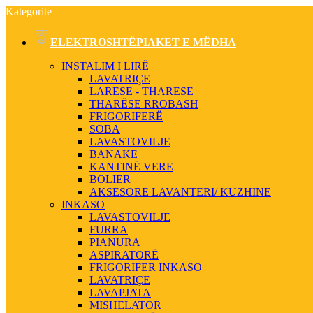
Kategorite
ELEKTROSHTËPIAKET E MËDHA
INSTALIM I LIRË
LAVATRIÇE
LARESE - THARESE
THARËSE RROBASH
FRIGORIFERË
SOBA
LAVASTOVILJE
BANAKE
KANTINË VERE
BOLIER
AKSESORE LAVANTERI/ KUZHINE
INKASO
LAVASTOVILJE
FURRA
PIANURA
ASPIRATORË
FRIGORIFER INKASO
LAVATRIÇE
LAVAPJATA
MISHELATOR