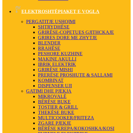
ELEKTROSHTËPIAKET E VOGLA
PERGATITJE USHQIMI
SHTRYDHËSE
GRIRËSE-COPETUES GJITHCKAJE
GRIRES DORE ME ZHYTJE
BLENDER
RRAHËSE
PESHORE KUZHINE
MAKINE AKULLI
IBRIK ELEKTRIK
GRIRËSE MISHI
PRERËSE PROSHUTE & SALLAMI
KOMBINAT
DISPENSER UJI
GATIMI DHE PJEKJA
MIKROVALË
BËRËSE BUKE
TOSTIER & GRILL
THEKËSE BUKE
MULTICOOKER/FRITEZA
ZGARE PJEKJE
BËRËSE KREPA/KOKOSHKA/KOSI