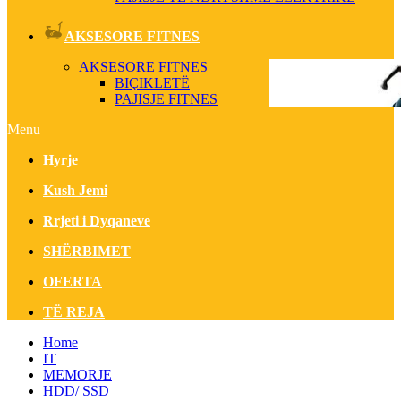
AKSESORE FITNES
AKSESORE FITNES
BIÇIKLETË
PAJISJE FITNES
Menu
Hyrje
Kush Jemi
Rrjeti i Dyqaneve
SHËRBIMET
OFERTA
TË REJA
Home
IT
MEMORJE
HDD/ SSD