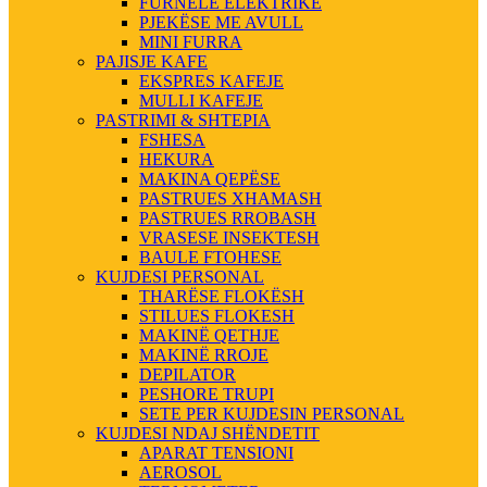
FURNELE ELEKTRIKE
PJEKËSE ME AVULL
MINI FURRA
PAJISJE KAFE
EKSPRES KAFEJE
MULLI KAFEJE
PASTRIMI & SHTEPIA
FSHESA
HEKURA
MAKINA QEPËSE
PASTRUES XHAMASH
PASTRUES RROBASH
VRASESE INSEKTESH
BAULE FTOHESE
KUJDESI PERSONAL
THARËSE FLOKËSH
STILUES FLOKESH
MAKINË QETHJE
MAKINË RROJE
DEPILATOR
PESHORE TRUPI
SETE PER KUJDESIN PERSONAL
KUJDESI NDAJ SHËNDETIT
APARAT TENSIONI
AEROSOL