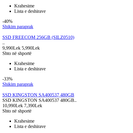
Krahesime
Lista e deshirave
-40%
Shikim paraprak
SSD FREECOM 256GB (SILZ0510)
..
9,990Lek
5,990Lek
Shto në shportë
Krahesime
Lista e deshirave
-33%
Shikim paraprak
SSD KINGSTON SA400537 480GB
SSD KINGSTON SA400537 480GB..
10,990Lek
7,390Lek
Shto në shportë
Krahesime
Lista e deshirave