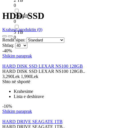
2 TB
0
HDD/ SSD
256 GB
0
Krahaso produktin (0)
5 TB
0
Rendit sipas:
Shfaq:
-40%
Shikim paraprak
HARD DISK SSD LEXAR NS100 128GB
HARD DISK SSD LEXAR NS100 128GB..
3,290Lek
1,990Lek
Shto në shportë
Krahesime
Lista e deshirave
-16%
Shikim paraprak
HARD DRIVE SEAGATE 1TB
HARD DRIVE SEAGATE 1TB..