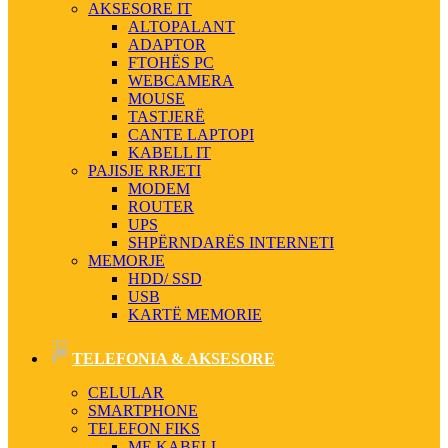
AKSESORE IT
ALTOPALANT
ADAPTOR
FTOHËS PC
WEBCAMERA
MOUSE
TASTJERË
CANTE LAPTOPI
KABELL IT
PAJISJE RRJETI
MODEM
ROUTER
UPS
SHPËRNDARËS INTERNETI
MEMORJE
HDD/ SSD
USB
KARTË MEMORIE
TELEFONIA & AKSESORE
CELULAR
SMARTPHONE
TELEFON FIKS
ME KABELL