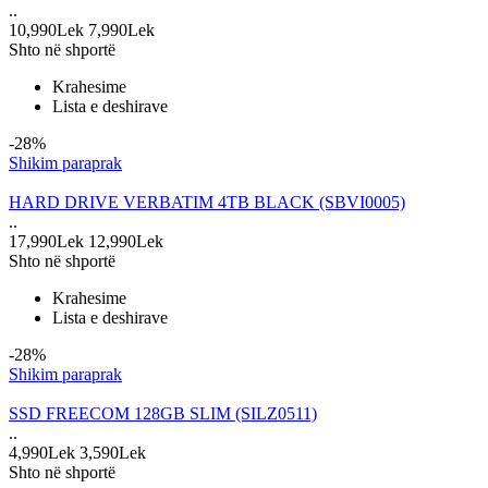
..
10,990Lek
7,990Lek
Shto në shportë
Krahesime
Lista e deshirave
-28%
Shikim paraprak
HARD DRIVE VERBATIM 4TB BLACK (SBVI0005)
..
17,990Lek
12,990Lek
Shto në shportë
Krahesime
Lista e deshirave
-28%
Shikim paraprak
SSD FREECOM 128GB SLIM (SILZ0511)
..
4,990Lek
3,590Lek
Shto në shportë