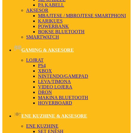
PA KABELL
AKSESOR
MBAJTESE / MBROJTESE SMARTPHONI
KARIKUES
POWERBANK
BOKSE BLUETOOTH
SMARTWATCH
GAMING & AKSESORE
LOJRAT
PS4
XBOX
NINTENDO/GAMEPAD
LEVA/TIMONA
VIDEO LOJERA
DRON
MAKINA BLUETOOTH
HOVERBOARD
ENE KUZHINE & AKSESORE
ENE KUZHINE
SET ENËSH