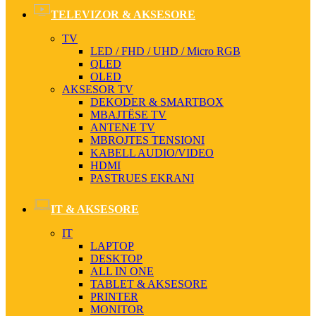
TELEVIZOR & AKSESORE
TV
LED / FHD / UHD / Micro RGB
QLED
OLED
AKSESOR TV
DEKODER & SMARTBOX
MBAJTËSE TV
ANTENE TV
MBROJTES TENSIONI
KABELL AUDIO/VIDEO
HDMI
PASTRUES EKRANI
IT & AKSESORE
IT
LAPTOP
DESKTOP
ALL IN ONE
TABLET & AKSESORE
PRINTER
MONITOR