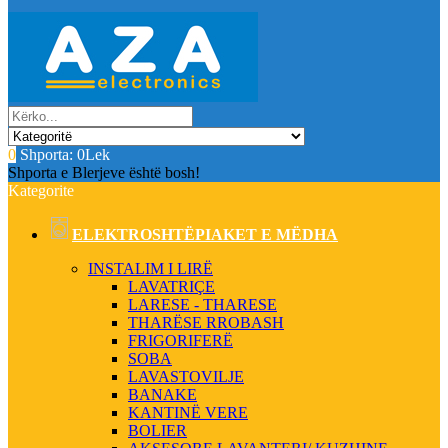
0
Shporta:
0Lek
Shporta e Blerjeve është bosh!
Kategorite
ELEKTROSHTËPIAKET E MËDHA
INSTALIM I LIRË
LAVATRIÇE
LARESE - THARESE
THARËSE RROBASH
FRIGORIFERË
SOBA
LAVASTOVILJE
BANAKE
KANTINË VERE
BOLIER