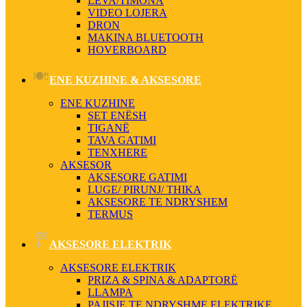
LEVA/TIMONA
VIDEO LOJERA
DRON
MAKINA BLUETOOTH
HOVERBOARD
ENE KUZHINE & AKSESORE
ENE KUZHINE
SET ENËSH
TIGANË
TAVA GATIMI
TENXHERE
AKSESOR
AKSESORE GATIMI
LUGE/ PIRUNJ/ THIKA
AKSESORE TE NDRYSHEM
TERMUS
AKSESORE ELEKTRIK
AKSESORE ELEKTRIK
PRIZA & SPINA & ADAPTORË
LLAMPA
PAJISJE TE NDRYSHME ELEKTRIKE