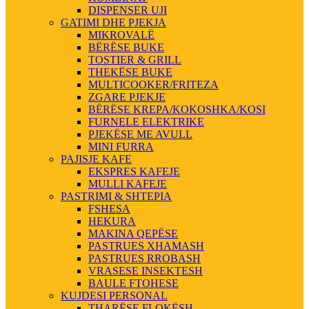
DISPENSER UJI
GATIMI DHE PJEKJA
MIKROVALË
BËRËSE BUKE
TOSTIER & GRILL
THEKËSE BUKE
MULTICOOKER/FRITEZA
ZGARE PJEKJE
BËRËSE KREPA/KOKOSHKA/KOSI
FURNELE ELEKTRIKE
PJEKËSE ME AVULL
MINI FURRA
PAJISJE KAFE
EKSPRES KAFEJE
MULLI KAFEJE
PASTRIMI & SHTEPIA
FSHESA
HEKURA
MAKINA QEPËSE
PASTRUES XHAMASH
PASTRUES RROBASH
VRASESE INSEKTESH
BAULE FTOHESE
KUJDESI PERSONAL
THARËSE FLOKËSH