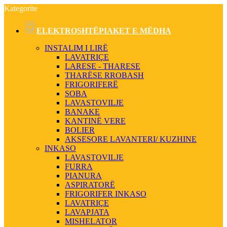
Kategorite
ELEKTROSHTËPIAKET E MËDHA
INSTALIM I LIRË
LAVATRIÇE
LARESE - THARESE
THARËSE RROBASH
FRIGORIFERË
SOBA
LAVASTOVILJE
BANAKE
KANTINË VERE
BOLIER
AKSESORE LAVANTERI/ KUZHINE
INKASO
LAVASTOVILJE
FURRA
PIANURA
ASPIRATORË
FRIGORIFER INKASO
LAVATRIÇE
LAVAPJATA
MISHELATOR