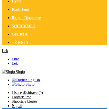
Hyrje
Kush Jemi
Rrjeti i Dyqaneve
SHËRBIMET
OFERTA
TË REJA
Lek
Euro
Lek
Shqip
English
Shqip
Lista e dëshirave (0)
Llogaria ime
Shporta e blerjes
Paguaj