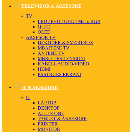
TELEVIZOR & AKSESORE
TV
LED / FHD / UHD / Micro RGB
QLED
OLED
AKSESOR TV
DEKODER & SMARTBOX
MBAJTËSE TV
ANTENE TV
MBROJTES TENSIONI
KABELL AUDIO/VIDEO
HDMI
PASTRUES EKRANI
IT & AKSESORE
IT
LAPTOP
DESKTOP
ALL IN ONE
TABLET & AKSESORE
PRINTER
MONITOR