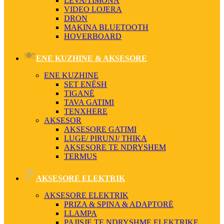
LEVA/TIMONA
VIDEO LOJERA
DRON
MAKINA BLUETOOTH
HOVERBOARD
ENE KUZHINE & AKSESORE
ENE KUZHINE
SET ENËSH
TIGANË
TAVA GATIMI
TENXHERE
AKSESOR
AKSESORE GATIMI
LUGE/ PIRUNJ/ THIKA
AKSESORE TE NDRYSHEM
TERMUS
AKSESORE ELEKTRIK
AKSESORE ELEKTRIK
PRIZA & SPINA & ADAPTORË
LLAMPA
PAJISJE TE NDRYSHME ELEKTRIKE