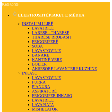
Kategorite
ELEKTROSHTËPIAKET E MËDHA
INSTALIM I LIRË
LAVATRIÇE
LARESE - THARESE
THARËSE RROBASH
FRIGORIFERË
SOBA
LAVASTOVILJE
BANAKE
KANTINË VERE
BOLIER
AKSESORE LAVANTERI/ KUZHINE
INKASO
LAVASTOVILJE
FURRA
PIANURA
ASPIRATORË
FRIGORIFER INKASO
LAVATRIÇE
LAVAPJATA
MISHELATOR