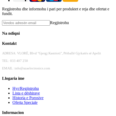
Regjistrohu dhe informohu i pari per produktet e reja dhe ofertat e
fundit.
Regjistrohu
Na ndiqni
Kontakt
ADRESA: VLORË, Blvd "Gjergj Kastrioti", Përballë Gjykatës së Apelit
TEL: 033 407 250
EMAIL:
info@azaelectronics.com
Llogaria ime
Hyr/Regjistrohu
Lista e dëshirave
Historia e Porosive
Oferta Speciale
Informacion