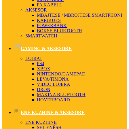
PA KABELL
AKSESOR
MBAJTESE / MBROJTESE SMARTPHONI
KARIKUES
POWERBANK
BOKSE BLUETOOTH
SMARTWATCH
GAMING & AKSESORE
LOJRAT
PS4
XBOX
NINTENDO/GAMEPAD
LEVA/TIMONA
VIDEO LOJERA
DRON
MAKINA BLUETOOTH
HOVERBOARD
ENE KUZHINE & AKSESORE
ENE KUZHINE
SET ENËSH