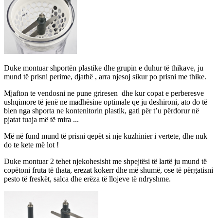
Duke montuar shportën plastike dhe grupin e duhur të thikave, ju
mund të prisni perime, djathë , arra njesoj sikur po prisni me thike.
Mjafton te vendosni ne pune griresen dhe kur copat e perberesve
ushqimore të jenë ne madhësine optimale qe ju deshironi, ato do të
bien nga shporta ne kontenitorin plastik, gati për t’u përdorur në
pjatat tuaja më të mira ...
Më në fund mund të prisni qepët si nje kuzhinier i vertete, dhe nuk
do te kete më lot !
Duke montuar 2 tehet njekohesisht me shpejtësi të lartë ju mund të
copëtoni fruta të thata, erezat kokerr dhe më shumë, ose të përgatisni
pesto të freskët, salca dhe erëza të llojeve të ndryshme.