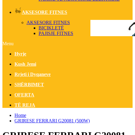
AKSESORE FITNES
AKSESORE FITNES
BIÇIKLETË
PAJISJE FITNES
Menu
Hyrje
Kush Jemi
Rrjeti i Dyqaneve
SHËRBIMET
OFERTA
TË REJA
Home
GRIRESE FERRARI G20081 (500W)