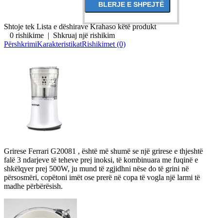
Shtoje tek Lista e dëshirave
Krahaso këtë produkt
0 rishikime
|
Shkruaj një rishikim
Përshkrimi
Karakteristikat
Rishikimet (0)
Grirese Ferrari G20081 , është më shumë se një grirese e thjeshtë
falë 3 ndarjeve të teheve prej inoksi, të kombinuara me fuqinë e
shkëlqyer prej 500W, ju mund të zgjidhni nëse do të grini në
përsosmëri, copëtoni imët ose prerë në copa të vogla një larmi të
madhe përbërësish.