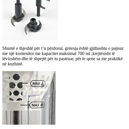
Shumë e thjeshtë për t’u përdorur, griresja është gjithashtu e pajisur
me një kontenitor me kapacitet maksimal 700 ml ,krejtësisht të
lëvizshëm dhe të shpejtë për tu pastruar, për te qene sa me praktikë
në kuzhinë.