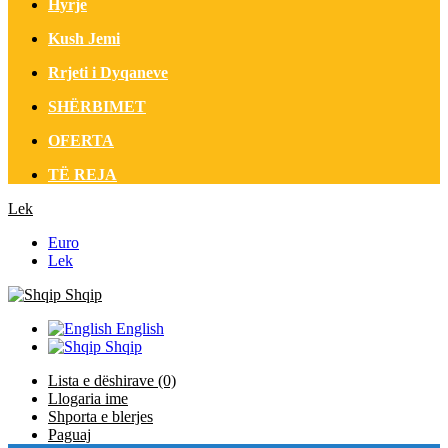
Hyrje
Kush Jemi
Rrjeti i Dyqaneve
SHËRBIMET
OFERTA
TË REJA
Lek
Euro
Lek
Shqip
English
Shqip
Lista e dëshirave (0)
Llogaria ime
Shporta e blerjes
Paguaj