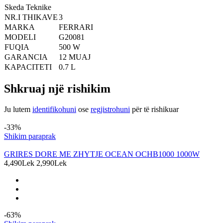
Skeda Teknike
NR.I THIKAVE
3
MARKA
FERRARI
MODELI
G20081
FUQIA
500 W
GARANCIA
12 MUAJ
KAPACITETI
0.7 L
Shkruaj një rishikim
Ju lutem
identifikohuni
ose
regjistrohuni
për të rishikuar
Produkte të ngjashme
-33%
Shikim paraprak
GRIRES DORE ME ZHYTJE OCEAN OCHB1000 1000W
4,490Lek
2,990Lek
-63%