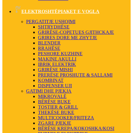
ELEKTROSHTËPIAKET E VOGLA
PERGATITJE USHQIMI
SHTRYDHËSE
GRIRËSE-COPETUES GJITHCKAJE
GRIRES DORE ME ZHYTJE
BLENDER
RRAHËSE
PESHORE KUZHINE
MAKINE AKULLI
IBRIK ELEKTRIK
GRIRËSE MISHI
PRERËSE PROSHUTE & SALLAMI
KOMBINAT
DISPENSER UJI
GATIMI DHE PJEKJA
MIKROVALË
BËRËSE BUKE
TOSTIER & GRILL
THEKËSE BUKE
MULTICOOKER/FRITEZA
ZGARE PJEKJE
BËRËSE KREPA/KOKOSHKA/KOSI