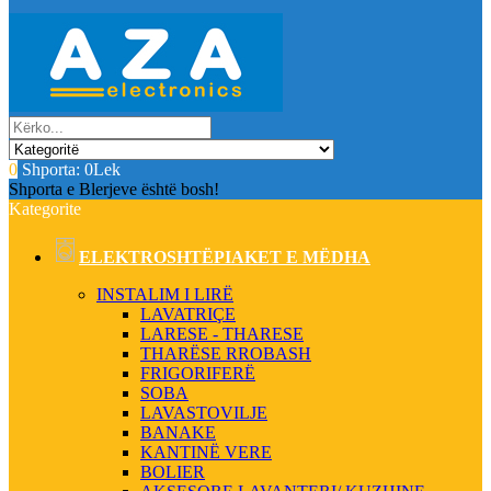
0
Shporta:
0Lek
Shporta e Blerjeve është bosh!
Kategorite
ELEKTROSHTËPIAKET E MËDHA
INSTALIM I LIRË
LAVATRIÇE
LARESE - THARESE
THARËSE RROBASH
FRIGORIFERË
SOBA
LAVASTOVILJE
BANAKE
KANTINË VERE
BOLIER