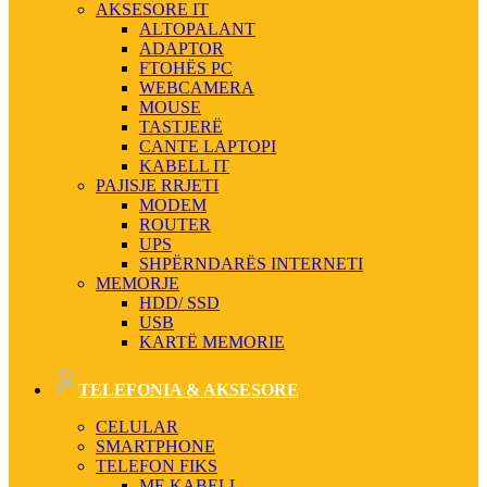
AKSESORE IT
ALTOPALANT
ADAPTOR
FTOHËS PC
WEBCAMERA
MOUSE
TASTJERË
CANTE LAPTOPI
KABELL IT
PAJISJE RRJETI
MODEM
ROUTER
UPS
SHPËRNDARËS INTERNETI
MEMORJE
HDD/ SSD
USB
KARTË MEMORIE
TELEFONIA & AKSESORE
CELULAR
SMARTPHONE
TELEFON FIKS
ME KABELL