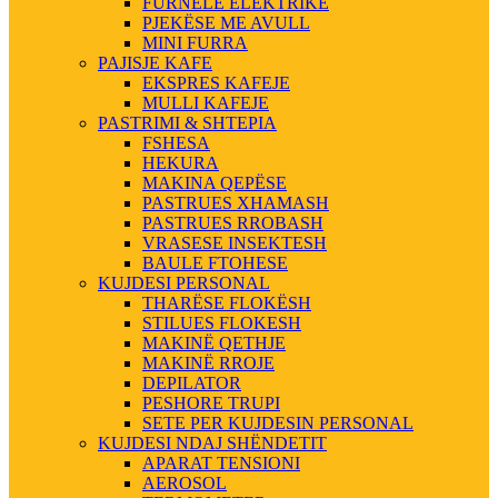
FURNELE ELEKTRIKE
PJEKËSE ME AVULL
MINI FURRA
PAJISJE KAFE
EKSPRES KAFEJE
MULLI KAFEJE
PASTRIMI & SHTEPIA
FSHESA
HEKURA
MAKINA QEPËSE
PASTRUES XHAMASH
PASTRUES RROBASH
VRASESE INSEKTESH
BAULE FTOHESE
KUJDESI PERSONAL
THARËSE FLOKËSH
STILUES FLOKESH
MAKINË QETHJE
MAKINË RROJE
DEPILATOR
PESHORE TRUPI
SETE PER KUJDESIN PERSONAL
KUJDESI NDAJ SHËNDETIT
APARAT TENSIONI
AEROSOL