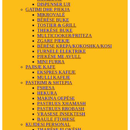
DISPENSER UJI
GATIMI DHE PJEKJA
MIKROVALË
BËRËSE BUKE
TOSTIER & GRILL
THEKËSE BUKE
MULTICOOKER/FRITEZA
ZGARE PJEKJE
BËRËSE KREPA/KOKOSHKA/KOSI
FURNELE ELEKTRIKE
PJEKËSE ME AVULL
MINI FURRA
PAJISJE KAFE
EKSPRES KAFEJE
MULLI KAFEJE
PASTRIMI & SHTEPIA
FSHESA
HEKURA
MAKINA QEPËSE
PASTRUES XHAMASH
PASTRUES RROBASH
VRASESE INSEKTESH
BAULE FTOHESE
KUJDESI PERSONAL
THARËSE FLOKËSH