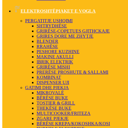
ELEKTROSHTËPIAKET E VOGLA
PERGATITJE USHQIMI
SHTRYDHËSE
GRIRËSE-COPETUES GJITHCKAJE
GRIRES DORE ME ZHYTJE
BLENDER
RRAHËSE
PESHORE KUZHINE
MAKINE AKULLI
IBRIK ELEKTRIK
GRIRËSE MISHI
PRERËSE PROSHUTE & SALLAMI
KOMBINAT
DISPENSER UJI
GATIMI DHE PJEKJA
MIKROVALË
BËRËSE BUKE
TOSTIER & GRILL
THEKËSE BUKE
MULTICOOKER/FRITEZA
ZGARE PJEKJE
BËRËSE KREPA/KOKOSHKA/KOSI