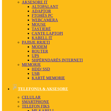
AKSESORE IT
ALTOPALANT
ADAPTOR
FTOHËS PC
WEBCAMERA
MOUSE
TASTJERË
CANTE LAPTOPI
KABELL IT
PAJISJE RRJETI
MODEM
ROUTER
UPS
SHPËRNDARËS INTERNETI
MEMORJE
HDD/ SSD
USB
KARTË MEMORIE
TELEFONIA & AKSESORE
CELULAR
SMARTPHONE
TELEFON FIKS
ME KABELL