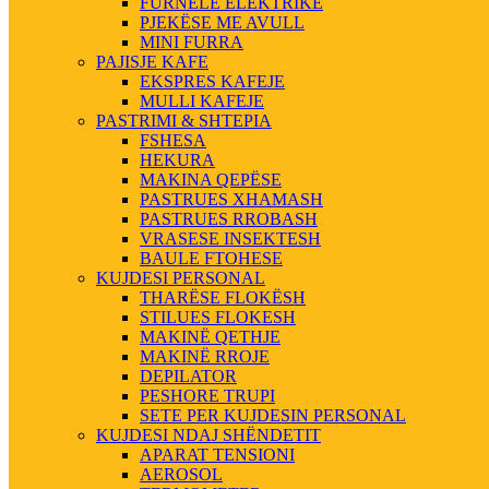
FURNELE ELEKTRIKE
PJEKËSE ME AVULL
MINI FURRA
PAJISJE KAFE
EKSPRES KAFEJE
MULLI KAFEJE
PASTRIMI & SHTEPIA
FSHESA
HEKURA
MAKINA QEPËSE
PASTRUES XHAMASH
PASTRUES RROBASH
VRASESE INSEKTESH
BAULE FTOHESE
KUJDESI PERSONAL
THARËSE FLOKËSH
STILUES FLOKESH
MAKINË QETHJE
MAKINË RROJE
DEPILATOR
PESHORE TRUPI
SETE PER KUJDESIN PERSONAL
KUJDESI NDAJ SHËNDETIT
APARAT TENSIONI
AEROSOL