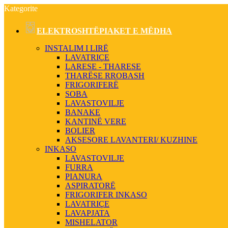
Kategorite
ELEKTROSHTËPIAKET E MËDHA
INSTALIM I LIRË
LAVATRIÇE
LARESE - THARESE
THARËSE RROBASH
FRIGORIFERË
SOBA
LAVASTOVILJE
BANAKE
KANTINË VERE
BOLIER
AKSESORE LAVANTERI/ KUZHINE
INKASO
LAVASTOVILJE
FURRA
PIANURA
ASPIRATORË
FRIGORIFER INKASO
LAVATRIÇE
LAVAPJATA
MISHELATOR