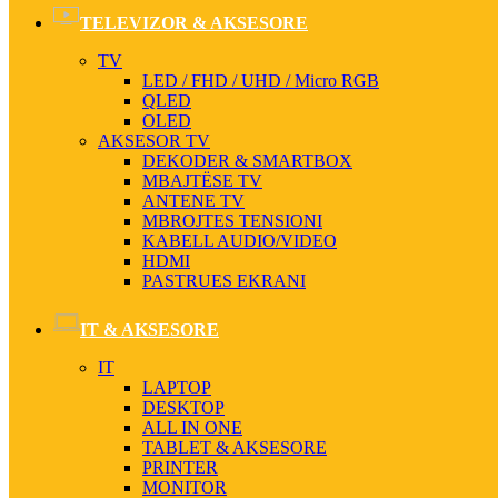
TELEVIZOR & AKSESORE
TV
LED / FHD / UHD / Micro RGB
QLED
OLED
AKSESOR TV
DEKODER & SMARTBOX
MBAJTËSE TV
ANTENE TV
MBROJTES TENSIONI
KABELL AUDIO/VIDEO
HDMI
PASTRUES EKRANI
IT & AKSESORE
IT
LAPTOP
DESKTOP
ALL IN ONE
TABLET & AKSESORE
PRINTER
MONITOR