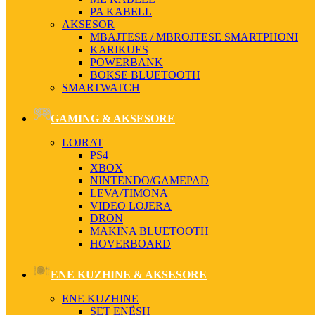
PA KABELL
AKSESOR
MBAJTESE / MBROJTESE SMARTPHONI
KARIKUES
POWERBANK
BOKSE BLUETOOTH
SMARTWATCH
GAMING & AKSESORE
LOJRAT
PS4
XBOX
NINTENDO/GAMEPAD
LEVA/TIMONA
VIDEO LOJERA
DRON
MAKINA BLUETOOTH
HOVERBOARD
ENE KUZHINE & AKSESORE
ENE KUZHINE
SET ENËSH