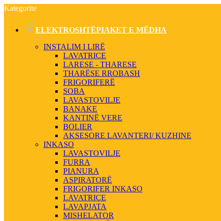
Kategorite
ELEKTROSHTËPIAKET E MËDHA
INSTALIM I LIRË
LAVATRIÇE
LARESE - THARESE
THARËSE RROBASH
FRIGORIFERË
SOBA
LAVASTOVILJE
BANAKE
KANTINË VERE
BOLIER
AKSESORE LAVANTERI/ KUZHINE
INKASO
LAVASTOVILJE
FURRA
PIANURA
ASPIRATORË
FRIGORIFER INKASO
LAVATRIÇE
LAVAPJATA
MISHELATOR