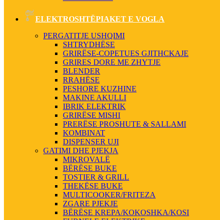
ELEKTROSHTËPIAKET E VOGLA
PERGATITJE USHQIMI
SHTRYDHËSE
GRIRËSE-COPETUES GJITHCKAJE
GRIRES DORE ME ZHYTJE
BLENDER
RRAHËSE
PESHORE KUZHINE
MAKINE AKULLI
IBRIK ELEKTRIK
GRIRËSE MISHI
PRERËSE PROSHUTE & SALLAMI
KOMBINAT
DISPENSER UJI
GATIMI DHE PJEKJA
MIKROVALË
BËRËSE BUKE
TOSTIER & GRILL
THEKËSE BUKE
MULTICOOKER/FRITEZA
ZGARE PJEKJE
BËRËSE KREPA/KOKOSHKA/KOSI