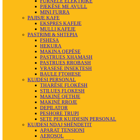
FURNELE ELEKTRIKE
PJEKËSE ME AVULL
MINI FURRA
PAJISJE KAFE
EKSPRES KAFEJE
MULLI KAFEJE
PASTRIMI & SHTEPIA
FSHESA
HEKURA
MAKINA QEPËSE
PASTRUES XHAMASH
PASTRUES RROBASH
VRASESE INSEKTESH
BAULE FTOHESE
KUJDESI PERSONAL
THARËSE FLOKËSH
STILUES FLOKESH
MAKINË QETHJE
MAKINË RROJE
DEPILATOR
PESHORE TRUPI
SETE PER KUJDESIN PERSONAL
KUJDESI NDAJ SHËNDETIT
APARAT TENSIONI
AEROSOL