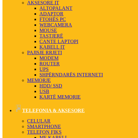
AKSESORE IT
ALTOPALANT
ADAPTOR
FTOHËS PC
WEBCAMERA
MOUSE
TASTJERË
CANTE LAPTOPI
KABELL IT
PAJISJE RRJETI
MODEM
ROUTER
UPS
SHPËRNDARËS INTERNETI
MEMORJE
HDD/ SSD
USB
KARTË MEMORIE
TELEFONIA & AKSESORE
CELULAR
SMARTPHONE
TELEFON FIKS
ME KABELL