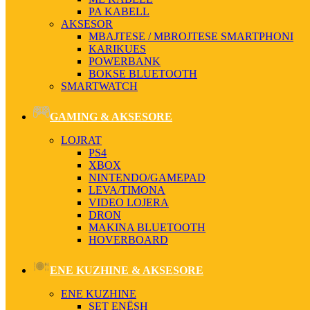
PA KABELL
AKSESOR
MBAJTESE / MBROJTESE SMARTPHONI
KARIKUES
POWERBANK
BOKSE BLUETOOTH
SMARTWATCH
GAMING & AKSESORE
LOJRAT
PS4
XBOX
NINTENDO/GAMEPAD
LEVA/TIMONA
VIDEO LOJERA
DRON
MAKINA BLUETOOTH
HOVERBOARD
ENE KUZHINE & AKSESORE
ENE KUZHINE
SET ENËSH