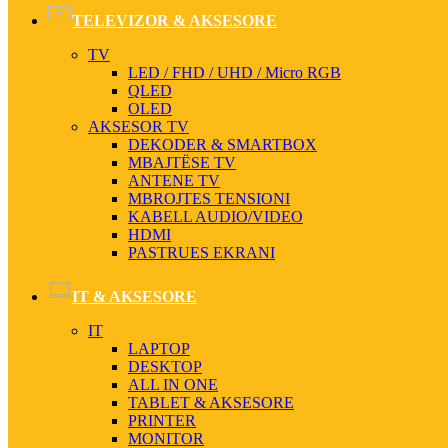
TELEVIZOR & AKSESORE
TV
LED / FHD / UHD / Micro RGB
QLED
OLED
AKSESOR TV
DEKODER & SMARTBOX
MBAJTËSE TV
ANTENE TV
MBROJTES TENSIONI
KABELL AUDIO/VIDEO
HDMI
PASTRUES EKRANI
IT & AKSESORE
IT
LAPTOP
DESKTOP
ALL IN ONE
TABLET & AKSESORE
PRINTER
MONITOR