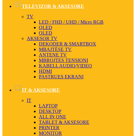
TELEVIZOR & AKSESORE
TV
LED / FHD / UHD / Micro RGB
QLED
OLED
AKSESOR TV
DEKODER & SMARTBOX
MBAJTËSE TV
ANTENE TV
MBROJTES TENSIONI
KABELL AUDIO/VIDEO
HDMI
PASTRUES EKRANI
IT & AKSESORE
IT
LAPTOP
DESKTOP
ALL IN ONE
TABLET & AKSESORE
PRINTER
MONITOR