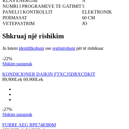
KLAS ENERGJIE
A
NUMRI I PROGRAMEVE TE GATIMIT
5
PANELI I KONTROLLIT
ELEKTRONIK
PERMASAT
60 CM
VETEPASTRIM
JO
Shkruaj një rishikim
Ju lutem
identifikohuni
ose
regjistrohuni
për të rishikuar
Produkte të ngjashme
-22%
Shikim paraprak
KONDICIONER DAIKIN FTXC35DRXCDKIT
89,900Lek
69,900Lek
-27%
Shikim paraprak
FURRE AEG BPE748380M