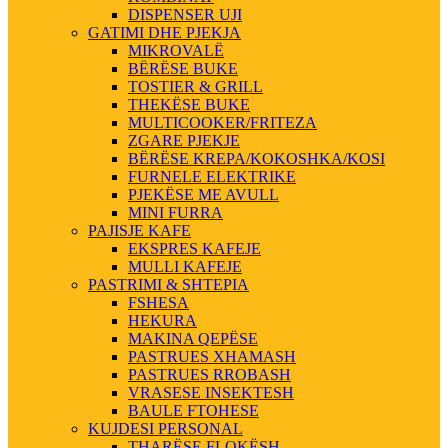
DISPENSER UJI
GATIMI DHE PJEKJA
MIKROVALË
BËRËSE BUKE
TOSTIER & GRILL
THEKËSE BUKE
MULTICOOKER/FRITEZA
ZGARE PJEKJE
BËRËSE KREPA/KOKOSHKA/KOSI
FURNELE ELEKTRIKE
PJEKËSE ME AVULL
MINI FURRA
PAJISJE KAFE
EKSPRES KAFEJE
MULLI KAFEJE
PASTRIMI & SHTEPIA
FSHESA
HEKURA
MAKINA QEPËSE
PASTRUES XHAMASH
PASTRUES RROBASH
VRASESE INSEKTESH
BAULE FTOHESE
KUJDESI PERSONAL
THARËSE FLOKËSH