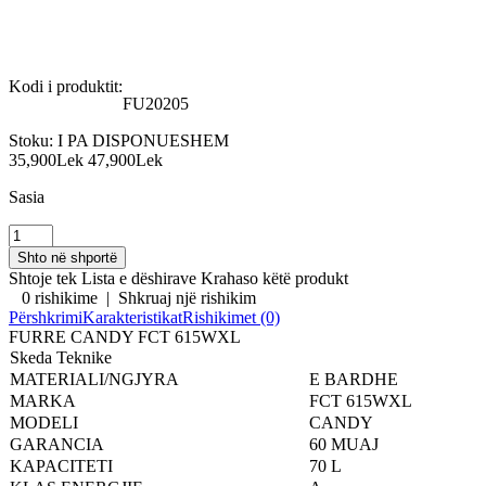
Kodi i produktit:
FU20205
Stoku:
I PA DISPONUESHEM
35,900Lek
47,900Lek
Sasia
Shtoje tek Lista e dëshirave
Krahaso këtë produkt
0 rishikime
|
Shkruaj një rishikim
Përshkrimi
Karakteristikat
Rishikimet (0)
FURRE CANDY FCT 615WXL
Skeda Teknike
MATERIALI/NGJYRA
E BARDHE
MARKA
FCT 615WXL
MODELI
CANDY
GARANCIA
60 MUAJ
KAPACITETI
70 L