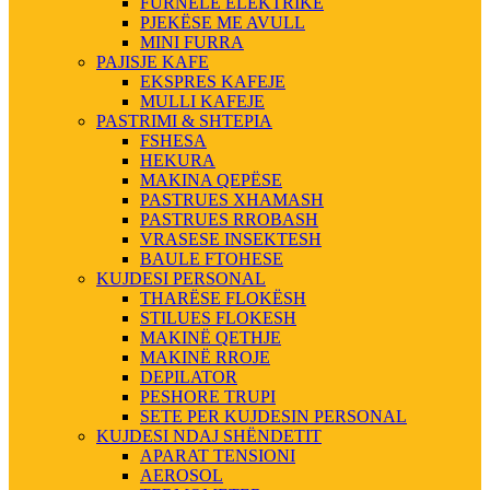
FURNELE ELEKTRIKE
PJEKËSE ME AVULL
MINI FURRA
PAJISJE KAFE
EKSPRES KAFEJE
MULLI KAFEJE
PASTRIMI & SHTEPIA
FSHESA
HEKURA
MAKINA QEPËSE
PASTRUES XHAMASH
PASTRUES RROBASH
VRASESE INSEKTESH
BAULE FTOHESE
KUJDESI PERSONAL
THARËSE FLOKËSH
STILUES FLOKESH
MAKINË QETHJE
MAKINË RROJE
DEPILATOR
PESHORE TRUPI
SETE PER KUJDESIN PERSONAL
KUJDESI NDAJ SHËNDETIT
APARAT TENSIONI
AEROSOL