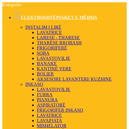
Kategorite
ELEKTROSHTËPIAKET E MËDHA
INSTALIM I LIRË
LAVATRIÇE
LARESE - THARESE
THARËSE RROBASH
FRIGORIFERË
SOBA
LAVASTOVILJE
BANAKE
KANTINË VERE
BOLIER
AKSESORE LAVANTERI/ KUZHINE
INKASO
LAVASTOVILJE
FURRA
PIANURA
ASPIRATORË
FRIGORIFER INKASO
LAVATRIÇE
LAVAPJATA
MISHELATOR