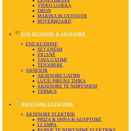
LEVA/TIMONA
VIDEO LOJERA
DRON
MAKINA BLUETOOTH
HOVERBOARD
ENE KUZHINE & AKSESORE
ENE KUZHINE
SET ENËSH
TIGANË
TAVA GATIMI
TENXHERE
AKSESOR
AKSESORE GATIMI
LUGE/ PIRUNJ/ THIKA
AKSESORE TE NDRYSHEM
TERMUS
AKSESORE ELEKTRIK
AKSESORE ELEKTRIK
PRIZA & SPINA & ADAPTORË
LLAMPA
PAJISJE TE NDRYSHME ELEKTRIKE