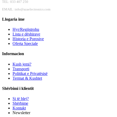
TEL: 033 407 250
EMAIL:
info@azaelectronics.com
Llogaria ime
Hyr/Regjistrohu
Lista e dëshirave
Historia e Porosive
Oferta Speciale
Informacion
Kush jemi?
Transporti
Politikat e Privatësisë
Termat & Kushtet
Shërbimi i klientit
Si të blej?
Shërbime
Kontakt
Newsletter