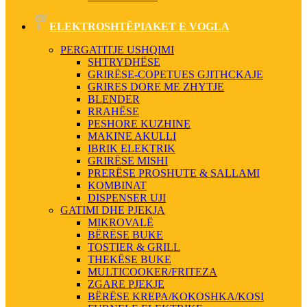
ELEKTROSHTËPIAKET E VOGLA
PERGATITJE USHQIMI
SHTRYDHËSE
GRIRËSE-COPETUES GJITHCKAJE
GRIRES DORE ME ZHYTJE
BLENDER
RRAHËSE
PESHORE KUZHINE
MAKINE AKULLI
IBRIK ELEKTRIK
GRIRËSE MISHI
PRERËSE PROSHUTE & SALLAMI
KOMBINAT
DISPENSER UJI
GATIMI DHE PJEKJA
MIKROVALË
BËRËSE BUKE
TOSTIER & GRILL
THEKËSE BUKE
MULTICOOKER/FRITEZA
ZGARE PJEKJE
BËRËSE KREPA/KOKOSHKA/KOSI