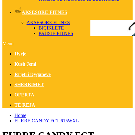
AKSESORE FITNES
AKSESORE FITNES
BIÇIKLETË
PAJISJE FITNES
Menu
Hyrje
Kush Jemi
Rrjeti i Dyqaneve
SHËRBIMET
OFERTA
TË REJA
Home
FURRE CANDY FCT 615WXL