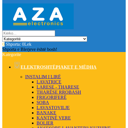
0
Shporta:
0Lek
Shporta e Blerjeve është bosh!
Kategorite
ELEKTROSHTËPIAKET E MËDHA
INSTALIM I LIRË
LAVATRIÇE
LARESE - THARESE
THARËSE RROBASH
FRIGORIFERË
SOBA
LAVASTOVILJE
BANAKE
KANTINË VERE
BOLIER