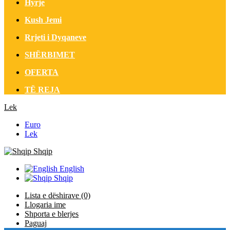
Hyrje
Kush Jemi
Rrjeti i Dyqaneve
SHËRBIMET
OFERTA
TË REJA
Lek
Euro
Lek
Shqip
English
Shqip
Lista e dëshirave (0)
Llogaria ime
Shporta e blerjes
Paguaj