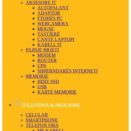
AKSESORE IT
ALTOPALANT
ADAPTOR
FTOHËS PC
WEBCAMERA
MOUSE
TASTJERË
CANTE LAPTOPI
KABELL IT
PAJISJE RRJETI
MODEM
ROUTER
UPS
SHPËRNDARËS INTERNETI
MEMORJE
HDD/ SSD
USB
KARTË MEMORIE
TELEFONIA & AKSESORE
CELULAR
SMARTPHONE
TELEFON FIKS
ME KABELL