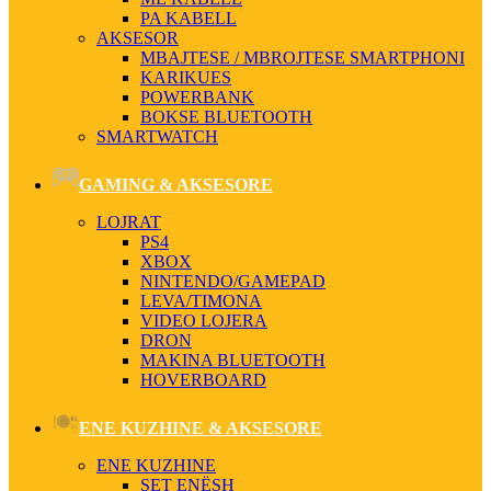
PA KABELL
AKSESOR
MBAJTESE / MBROJTESE SMARTPHONI
KARIKUES
POWERBANK
BOKSE BLUETOOTH
SMARTWATCH
GAMING & AKSESORE
LOJRAT
PS4
XBOX
NINTENDO/GAMEPAD
LEVA/TIMONA
VIDEO LOJERA
DRON
MAKINA BLUETOOTH
HOVERBOARD
ENE KUZHINE & AKSESORE
ENE KUZHINE
SET ENËSH