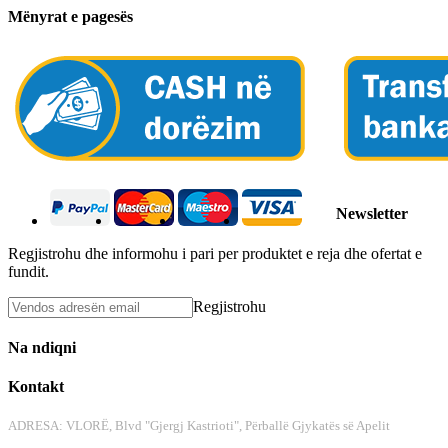
Mënyrat e pagesës
Newsletter
Regjistrohu dhe informohu i pari per produktet e reja dhe ofertat e
fundit.
Regjistrohu
Na ndiqni
Kontakt
ADRESA: VLORË, Blvd "Gjergj Kastrioti", Përballë Gjykatës së Apelit