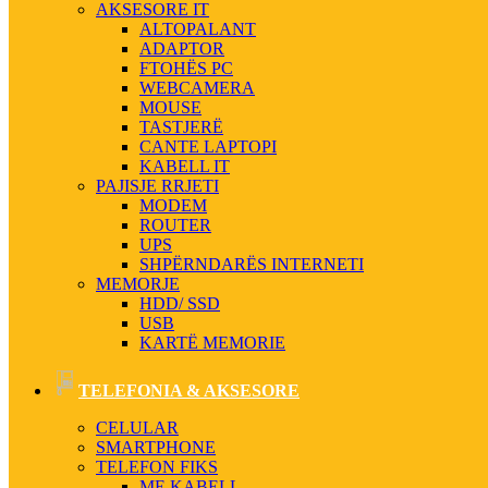
AKSESORE IT
ALTOPALANT
ADAPTOR
FTOHËS PC
WEBCAMERA
MOUSE
TASTJERË
CANTE LAPTOPI
KABELL IT
PAJISJE RRJETI
MODEM
ROUTER
UPS
SHPËRNDARËS INTERNETI
MEMORJE
HDD/ SSD
USB
KARTË MEMORIE
TELEFONIA & AKSESORE
CELULAR
SMARTPHONE
TELEFON FIKS
ME KABELL