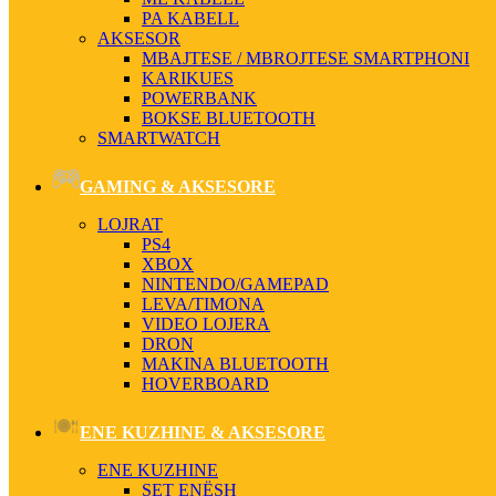
PA KABELL
AKSESOR
MBAJTESE / MBROJTESE SMARTPHONI
KARIKUES
POWERBANK
BOKSE BLUETOOTH
SMARTWATCH
GAMING & AKSESORE
LOJRAT
PS4
XBOX
NINTENDO/GAMEPAD
LEVA/TIMONA
VIDEO LOJERA
DRON
MAKINA BLUETOOTH
HOVERBOARD
ENE KUZHINE & AKSESORE
ENE KUZHINE
SET ENËSH