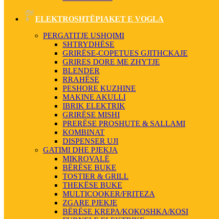
ELEKTROSHTËPIAKET E VOGLA
PERGATITJE USHQIMI
SHTRYDHËSE
GRIRËSE-COPETUES GJITHCKAJE
GRIRES DORE ME ZHYTJE
BLENDER
RRAHËSE
PESHORE KUZHINE
MAKINE AKULLI
IBRIK ELEKTRIK
GRIRËSE MISHI
PRERËSE PROSHUTE & SALLAMI
KOMBINAT
DISPENSER UJI
GATIMI DHE PJEKJA
MIKROVALË
BËRËSE BUKE
TOSTIER & GRILL
THEKËSE BUKE
MULTICOOKER/FRITEZA
ZGARE PJEKJE
BËRËSE KREPA/KOKOSHKA/KOSI