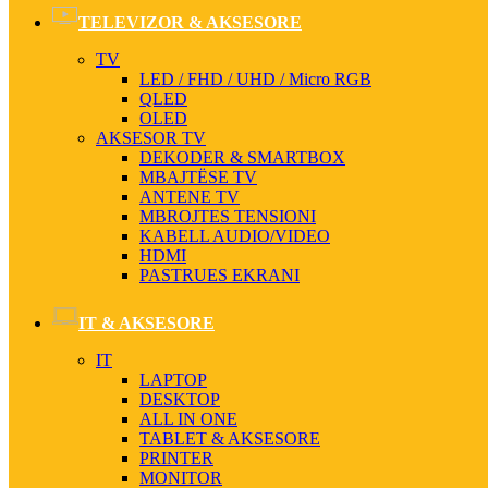
TELEVIZOR & AKSESORE
TV
LED / FHD / UHD / Micro RGB
QLED
OLED
AKSESOR TV
DEKODER & SMARTBOX
MBAJTËSE TV
ANTENE TV
MBROJTES TENSIONI
KABELL AUDIO/VIDEO
HDMI
PASTRUES EKRANI
IT & AKSESORE
IT
LAPTOP
DESKTOP
ALL IN ONE
TABLET & AKSESORE
PRINTER
MONITOR