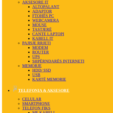
AKSESORE IT
ALTOPALANT
ADAPTOR
FTOHËS PC
WEBCAMERA
MOUSE
TASTJERË
CANTE LAPTOPI
KABELL IT
PAJISJE RRJETI
MODEM
ROUTER
UPS
SHPËRNDARËS INTERNETI
MEMORJE
HDD/ SSD
USB
KARTË MEMORIE
TELEFONIA & AKSESORE
CELULAR
SMARTPHONE
TELEFON FIKS
ME KABELL