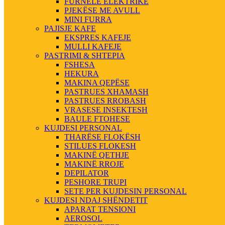
FURNELE ELEKTRIKE
PJEKËSE ME AVULL
MINI FURRA
PAJISJE KAFE
EKSPRES KAFEJE
MULLI KAFEJE
PASTRIMI & SHTEPIA
FSHESA
HEKURA
MAKINA QEPËSE
PASTRUES XHAMASH
PASTRUES RROBASH
VRASESE INSEKTESH
BAULE FTOHESE
KUJDESI PERSONAL
THARËSE FLOKËSH
STILUES FLOKESH
MAKINË QETHJE
MAKINË RROJE
DEPILATOR
PESHORE TRUPI
SETE PER KUJDESIN PERSONAL
KUJDESI NDAJ SHËNDETIT
APARAT TENSIONI
AEROSOL