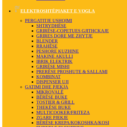
ELEKTROSHTËPIAKET E VOGLA
PERGATITJE USHQIMI
SHTRYDHËSE
GRIRËSE-COPETUES GJITHCKAJE
GRIRES DORE ME ZHYTJE
BLENDER
RRAHËSE
PESHORE KUZHINE
MAKINE AKULLI
IBRIK ELEKTRIK
GRIRËSE MISHI
PRERËSE PROSHUTE & SALLAMI
KOMBINAT
DISPENSER UJI
GATIMI DHE PJEKJA
MIKROVALË
BËRËSE BUKE
TOSTIER & GRILL
THEKËSE BUKE
MULTICOOKER/FRITEZA
ZGARE PJEKJE
BËRËSE KREPA/KOKOSHKA/KOSI