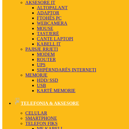
AKSESORE IT
ALTOPALANT
ADAPTOR
FTOHËS PC
WEBCAMERA
MOUSE
TASTJERË
CANTE LAPTOPI
KABELL IT
PAJISJE RRJETI
MODEM
ROUTER
UPS
SHPËRNDARËS INTERNETI
MEMORJE
HDD/ SSD
USB
KARTË MEMORIE
TELEFONIA & AKSESORE
CELULAR
SMARTPHONE
TELEFON FIKS
ME KABELL