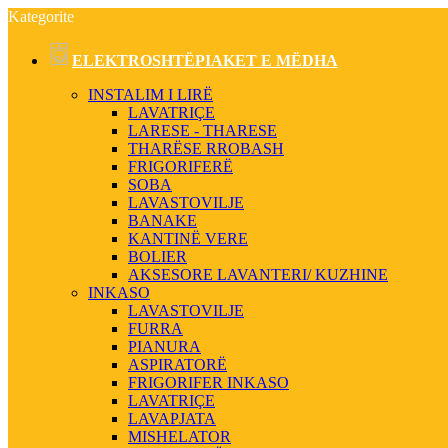
Kategorite
ELEKTROSHTËPIAKET E MËDHA
INSTALIM I LIRË
LAVATRIÇE
LARESE - THARESE
THARËSE RROBASH
FRIGORIFERË
SOBA
LAVASTOVILJE
BANAKE
KANTINË VERE
BOLIER
AKSESORE LAVANTERI/ KUZHINE
INKASO
LAVASTOVILJE
FURRA
PIANURA
ASPIRATORË
FRIGORIFER INKASO
LAVATRIÇE
LAVAPJATA
MISHELATOR