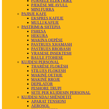
FURNELE ELEKTRIKE
PJEKËSE ME AVULL
MINI FURRA
PAJISJE KAFE
EKSPRES KAFEJE
MULLI KAFEJE
PASTRIMI & SHTEPIA
FSHESA
HEKURA
MAKINA QEPËSE
PASTRUES XHAMASH
PASTRUES RROBASH
VRASESE INSEKTESH
BAULE FTOHESE
KUJDESI PERSONAL
THARËSE FLOKËSH
STILUES FLOKESH
MAKINË QETHJE
MAKINË RROJE
DEPILATOR
PESHORE TRUPI
SETE PER KUJDESIN PERSONAL
KUJDESI NDAJ SHËNDETIT
APARAT TENSIONI
AEROSOL