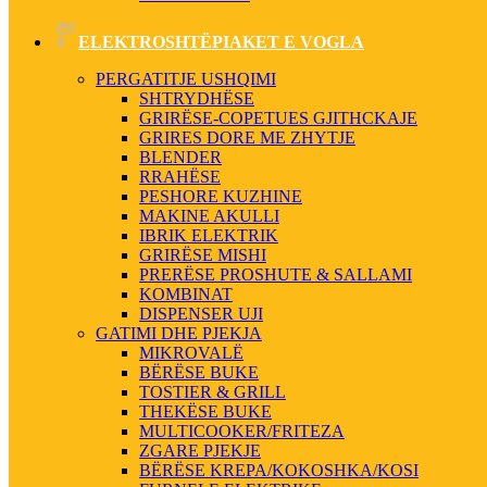
ELEKTROSHTËPIAKET E VOGLA
PERGATITJE USHQIMI
SHTRYDHËSE
GRIRËSE-COPETUES GJITHCKAJE
GRIRES DORE ME ZHYTJE
BLENDER
RRAHËSE
PESHORE KUZHINE
MAKINE AKULLI
IBRIK ELEKTRIK
GRIRËSE MISHI
PRERËSE PROSHUTE & SALLAMI
KOMBINAT
DISPENSER UJI
GATIMI DHE PJEKJA
MIKROVALË
BËRËSE BUKE
TOSTIER & GRILL
THEKËSE BUKE
MULTICOOKER/FRITEZA
ZGARE PJEKJE
BËRËSE KREPA/KOKOSHKA/KOSI