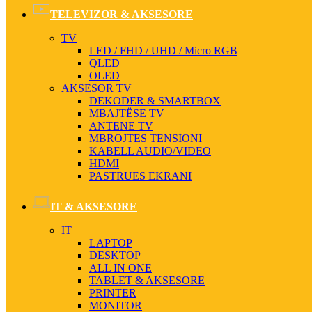
TELEVIZOR & AKSESORE
TV
LED / FHD / UHD / Micro RGB
QLED
OLED
AKSESOR TV
DEKODER & SMARTBOX
MBAJTËSE TV
ANTENE TV
MBROJTES TENSIONI
KABELL AUDIO/VIDEO
HDMI
PASTRUES EKRANI
IT & AKSESORE
IT
LAPTOP
DESKTOP
ALL IN ONE
TABLET & AKSESORE
PRINTER
MONITOR