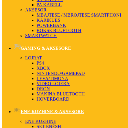
PA KABELL
AKSESOR
MBAJTESE / MBROJTESE SMARTPHONI
KARIKUES
POWERBANK
BOKSE BLUETOOTH
SMARTWATCH
GAMING & AKSESORE
LOJRAT
PS4
XBOX
NINTENDO/GAMEPAD
LEVA/TIMONA
VIDEO LOJERA
DRON
MAKINA BLUETOOTH
HOVERBOARD
ENE KUZHINE & AKSESORE
ENE KUZHINE
SET ENËSH