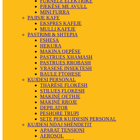
FURNELE ELEKTRIKE
PJEKËSE ME AVULL
MINI FURRA
PAJISJE KAFE
EKSPRES KAFEJE
MULLI KAFEJE
PASTRIMI & SHTEPIA
FSHESA
HEKURA
MAKINA QEPËSE
PASTRUES XHAMASH
PASTRUES RROBASH
VRASESE INSEKTESH
BAULE FTOHESE
KUJDESI PERSONAL
THARËSE FLOKËSH
STILUES FLOKESH
MAKINË QETHJE
MAKINË RROJE
DEPILATOR
PESHORE TRUPI
SETE PER KUJDESIN PERSONAL
KUJDESI NDAJ SHËNDETIT
APARAT TENSIONI
AEROSOL