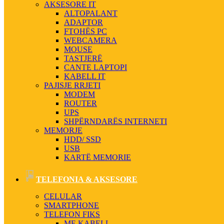
AKSESORE IT
ALTOPALANT
ADAPTOR
FTOHËS PC
WEBCAMERA
MOUSE
TASTJERË
CANTE LAPTOPI
KABELL IT
PAJISJE RRJETI
MODEM
ROUTER
UPS
SHPËRNDARËS INTERNETI
MEMORJE
HDD/ SSD
USB
KARTË MEMORIE
TELEFONIA & AKSESORE
CELULAR
SMARTPHONE
TELEFON FIKS
ME KABELL