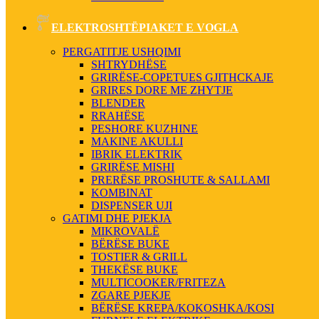
ELEKTROSHTËPIAKET E VOGLA
PERGATITJE USHQIMI
SHTRYDHËSE
GRIRËSE-COPETUES GJITHCKAJE
GRIRES DORE ME ZHYTJE
BLENDER
RRAHËSE
PESHORE KUZHINE
MAKINE AKULLI
IBRIK ELEKTRIK
GRIRËSE MISHI
PRERËSE PROSHUTE & SALLAMI
KOMBINAT
DISPENSER UJI
GATIMI DHE PJEKJA
MIKROVALË
BËRËSE BUKE
TOSTIER & GRILL
THEKËSE BUKE
MULTICOOKER/FRITEZA
ZGARE PJEKJE
BËRËSE KREPA/KOKOSHKA/KOSI