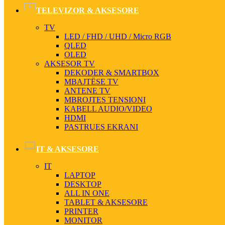
TELEVIZOR & AKSESORE
TV
LED / FHD / UHD / Micro RGB
QLED
OLED
AKSESOR TV
DEKODER & SMARTBOX
MBAJTËSE TV
ANTENE TV
MBROJTES TENSIONI
KABELL AUDIO/VIDEO
HDMI
PASTRUES EKRANI
IT & AKSESORE
IT
LAPTOP
DESKTOP
ALL IN ONE
TABLET & AKSESORE
PRINTER
MONITOR