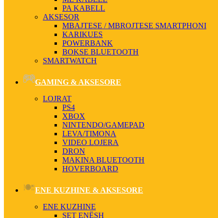
PA KABELL
AKSESOR
MBAJTESE / MBROJTESE SMARTPHONI
KARIKUES
POWERBANK
BOKSE BLUETOOTH
SMARTWATCH
GAMING & AKSESORE
LOJRAT
PS4
XBOX
NINTENDO/GAMEPAD
LEVA/TIMONA
VIDEO LOJERA
DRON
MAKINA BLUETOOTH
HOVERBOARD
ENE KUZHINE & AKSESORE
ENE KUZHINE
SET ENËSH