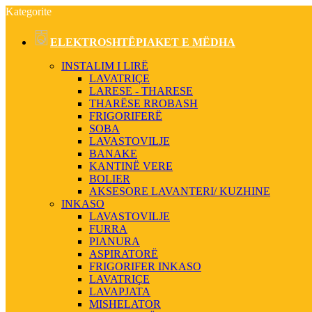
Kategorite
ELEKTROSHTËPIAKET E MËDHA
INSTALIM I LIRË
LAVATRIÇE
LARESE - THARESE
THARËSE RROBASH
FRIGORIFERË
SOBA
LAVASTOVILJE
BANAKE
KANTINË VERE
BOLIER
AKSESORE LAVANTERI/ KUZHINE
INKASO
LAVASTOVILJE
FURRA
PIANURA
ASPIRATORË
FRIGORIFER INKASO
LAVATRIÇE
LAVAPJATA
MISHELATOR