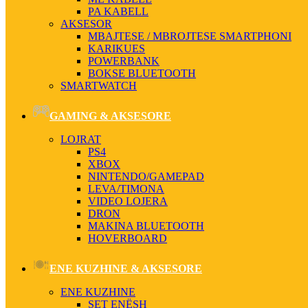
PA KABELL
AKSESOR
MBAJTESE / MBROJTESE SMARTPHONI
KARIKUES
POWERBANK
BOKSE BLUETOOTH
SMARTWATCH
GAMING & AKSESORE
LOJRAT
PS4
XBOX
NINTENDO/GAMEPAD
LEVA/TIMONA
VIDEO LOJERA
DRON
MAKINA BLUETOOTH
HOVERBOARD
ENE KUZHINE & AKSESORE
ENE KUZHINE
SET ENËSH