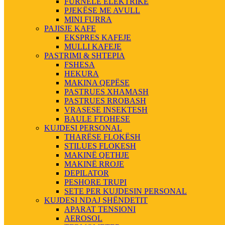
FURNELE ELEKTRIKE
PJEKËSE ME AVULL
MINI FURRA
PAJISJE KAFE
EKSPRES KAFEJE
MULLI KAFEJE
PASTRIMI & SHTEPIA
FSHESA
HEKURA
MAKINA QEPËSE
PASTRUES XHAMASH
PASTRUES RROBASH
VRASESE INSEKTESH
BAULE FTOHESE
KUJDESI PERSONAL
THARËSE FLOKËSH
STILUES FLOKESH
MAKINË QETHJE
MAKINË RROJE
DEPILATOR
PESHORE TRUPI
SETE PER KUJDESIN PERSONAL
KUJDESI NDAJ SHËNDETIT
APARAT TENSIONI
AEROSOL