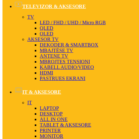
TELEVIZOR & AKSESORE
TV
LED / FHD / UHD / Micro RGB
QLED
OLED
AKSESOR TV
DEKODER & SMARTBOX
MBAJTËSE TV
ANTENE TV
MBROJTES TENSIONI
KABELL AUDIO/VIDEO
HDMI
PASTRUES EKRANI
IT & AKSESORE
IT
LAPTOP
DESKTOP
ALL IN ONE
TABLET & AKSESORE
PRINTER
MONITOR