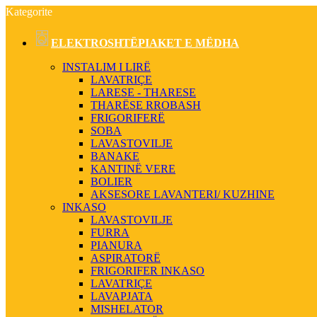
Kategorite
ELEKTROSHTËPIAKET E MËDHA
INSTALIM I LIRË
LAVATRIÇE
LARESE - THARESE
THARËSE RROBASH
FRIGORIFERË
SOBA
LAVASTOVILJE
BANAKE
KANTINË VERE
BOLIER
AKSESORE LAVANTERI/ KUZHINE
INKASO
LAVASTOVILJE
FURRA
PIANURA
ASPIRATORË
FRIGORIFER INKASO
LAVATRIÇE
LAVAPJATA
MISHELATOR