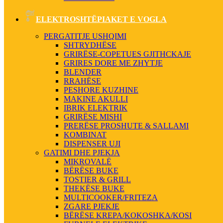
ELEKTROSHTËPIAKET E VOGLA
PERGATITJE USHQIMI
SHTRYDHËSE
GRIRËSE-COPETUES GJITHCKAJE
GRIRES DORE ME ZHYTJE
BLENDER
RRAHËSE
PESHORE KUZHINE
MAKINE AKULLI
IBRIK ELEKTRIK
GRIRËSE MISHI
PRERËSE PROSHUTE & SALLAMI
KOMBINAT
DISPENSER UJI
GATIMI DHE PJEKJA
MIKROVALË
BËRËSE BUKE
TOSTIER & GRILL
THEKËSE BUKE
MULTICOOKER/FRITEZA
ZGARE PJEKJE
BËRËSE KREPA/KOKOSHKA/KOSI