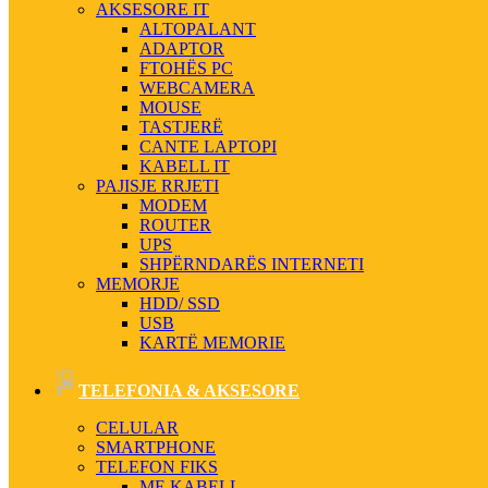
AKSESORE IT
ALTOPALANT
ADAPTOR
FTOHËS PC
WEBCAMERA
MOUSE
TASTJERË
CANTE LAPTOPI
KABELL IT
PAJISJE RRJETI
MODEM
ROUTER
UPS
SHPËRNDARËS INTERNETI
MEMORJE
HDD/ SSD
USB
KARTË MEMORIE
TELEFONIA & AKSESORE
CELULAR
SMARTPHONE
TELEFON FIKS
ME KABELL