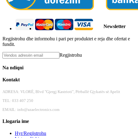
Newsletter
Regjistrohu dhe informohu i pari per produktet e reja dhe ofertat e
fundit.
Regjistrohu
Na ndiqni
Kontakt
ADRESA: VLORË, Blvd "Gjergj Kastrioti", Përballë Gjykatës së Apelit
TEL: 033 407 250
EMAIL:
info@azaelectronics.com
Llogaria ime
Hyr/Regjistrohu