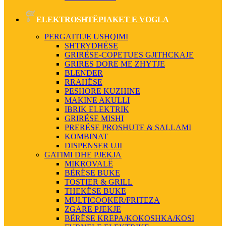
ELEKTROSHTËPIAKET E VOGLA
PERGATITJE USHQIMI
SHTRYDHËSE
GRIRËSE-COPETUES GJITHCKAJE
GRIRES DORE ME ZHYTJE
BLENDER
RRAHËSE
PESHORE KUZHINE
MAKINE AKULLI
IBRIK ELEKTRIK
GRIRËSE MISHI
PRERËSE PROSHUTE & SALLAMI
KOMBINAT
DISPENSER UJI
GATIMI DHE PJEKJA
MIKROVALË
BËRËSE BUKE
TOSTIER & GRILL
THEKËSE BUKE
MULTICOOKER/FRITEZA
ZGARE PJEKJE
BËRËSE KREPA/KOKOSHKA/KOSI