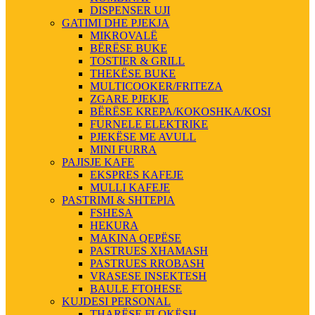
DISPENSER UJI
GATIMI DHE PJEKJA
MIKROVALË
BËRËSE BUKE
TOSTIER & GRILL
THEKËSE BUKE
MULTICOOKER/FRITEZA
ZGARE PJEKJE
BËRËSE KREPA/KOKOSHKA/KOSI
FURNELE ELEKTRIKE
PJEKËSE ME AVULL
MINI FURRA
PAJISJE KAFE
EKSPRES KAFEJE
MULLI KAFEJE
PASTRIMI & SHTEPIA
FSHESA
HEKURA
MAKINA QEPËSE
PASTRUES XHAMASH
PASTRUES RROBASH
VRASESE INSEKTESH
BAULE FTOHESE
KUJDESI PERSONAL
THARËSE FLOKËSH