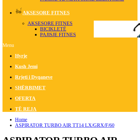
AKSESORE FITNES
AKSESORE FITNES
BIÇIKLETË
PAJISJE FITNES
Menu
Hyrje
Kush Jemi
Rrjeti i Dyqaneve
SHËRBIMET
OFERTA
TË REJA
Home
ASPIRATOR TURBO AIR TT14 LX/GRX/F/60