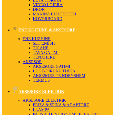
LEVA/TIMONA
VIDEO LOJERA
DRON
MAKINA BLUETOOTH
HOVERBOARD
ENE KUZHINE & AKSESORE
ENE KUZHINE
SET ENËSH
TIGANË
TAVA GATIMI
TENXHERE
AKSESOR
AKSESORE GATIMI
LUGE/ PIRUNJ/ THIKA
AKSESORE TE NDRYSHEM
TERMUS
AKSESORE ELEKTRIK
AKSESORE ELEKTRIK
PRIZA & SPINA & ADAPTORË
LLAMPA
PAJISJE TE NDRYSHME ELEKTRIKE