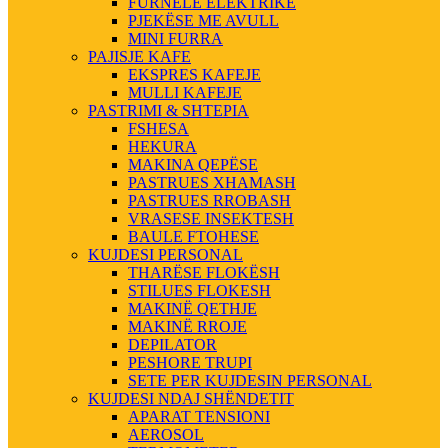
FURNELE ELEKTRIKE
PJEKËSE ME AVULL
MINI FURRA
PAJISJE KAFE
EKSPRES KAFEJE
MULLI KAFEJE
PASTRIMI & SHTEPIA
FSHESA
HEKURA
MAKINA QEPËSE
PASTRUES XHAMASH
PASTRUES RROBASH
VRASESE INSEKTESH
BAULE FTOHESE
KUJDESI PERSONAL
THARËSE FLOKËSH
STILUES FLOKESH
MAKINË QETHJE
MAKINË RROJE
DEPILATOR
PESHORE TRUPI
SETE PER KUJDESIN PERSONAL
KUJDESI NDAJ SHËNDETIT
APARAT TENSIONI
AEROSOL