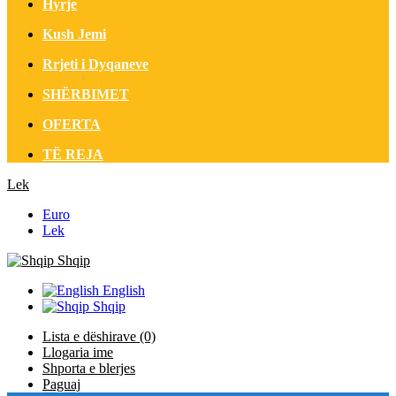
Hyrje
Kush Jemi
Rrjeti i Dyqaneve
SHËRBIMET
OFERTA
TË REJA
Lek
Euro
Lek
Shqip
English
Shqip
Lista e dëshirave (0)
Llogaria ime
Shporta e blerjes
Paguaj