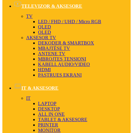
TELEVIZOR & AKSESORE
TV
LED / FHD / UHD / Micro RGB
QLED
OLED
AKSESOR TV
DEKODER & SMARTBOX
MBAJTËSE TV
ANTENE TV
MBROJTES TENSIONI
KABELL AUDIO/VIDEO
HDMI
PASTRUES EKRANI
IT & AKSESORE
IT
LAPTOP
DESKTOP
ALL IN ONE
TABLET & AKSESORE
PRINTER
MONITOR