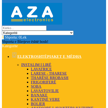
0
Shporta:
0Lek
Shporta e Blerjeve është bosh!
Kategorite
ELEKTROSHTËPIAKET E MËDHA
INSTALIM I LIRË
LAVATRIÇE
LARESE - THARESE
THARËSE RROBASH
FRIGORIFERË
SOBA
LAVASTOVILJE
BANAKE
KANTINË VERE
BOLIER