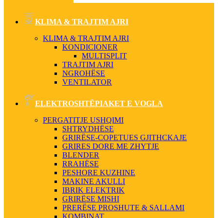
KLIMA & TRAJTIM AJRI
KLIMA & TRAJTIM AJRI
KONDICIONER
MULTISPLIT
TRAJTIM AJRI
NGROHËSE
VENTILATOR
ELEKTROSHTËPIAKET E VOGLA
PERGATITJE USHQIMI
SHTRYDHËSE
GRIRËSE-COPETUES GJITHCKAJE
GRIRES DORE ME ZHYTJE
BLENDER
RRAHËSE
PESHORE KUZHINE
MAKINE AKULLI
IBRIK ELEKTRIK
GRIRËSE MISHI
PRERËSE PROSHUTE & SALLAMI
KOMBINAT