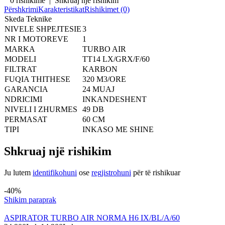
0 rishikime
|
Shkruaj një rishikim
Përshkrimi
Karakteristikat
Rishikimet (0)
Skeda Teknike
NIVELE SHPEJTESIE
3
NR I MOTOREVE
1
MARKA
TURBO AIR
MODELI
TT14 LX/GRX/F/60
FILTRAT
KARBON
FUQIA THITHESE
320 M3/ORE
GARANCIA
24 MUAJ
NDRICIMI
INKANDESHENT
NIVELI I ZHURMES
49 DB
PERMASAT
60 CM
TIPI
INKASO ME SHINE
Shkruaj një rishikim
Ju lutem
identifikohuni
ose
regjistrohuni
për të rishikuar
Produkte të ngjashme
-40%
Shikim paraprak
ASPIRATOR TURBO AIR NORMA H6 IX/BL/A/60