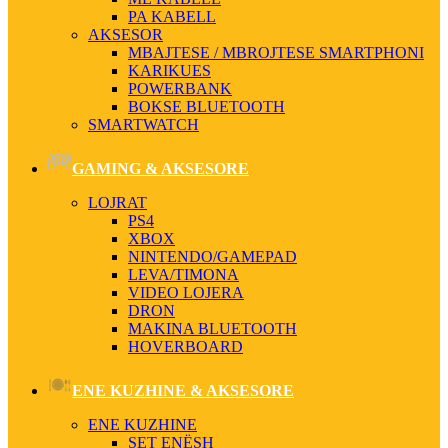
PA KABELL
AKSESOR
MBAJTESE / MBROJTESE SMARTPHONI
KARIKUES
POWERBANK
BOKSE BLUETOOTH
SMARTWATCH
GAMING & AKSESORE
LOJRAT
PS4
XBOX
NINTENDO/GAMEPAD
LEVA/TIMONA
VIDEO LOJERA
DRON
MAKINA BLUETOOTH
HOVERBOARD
ENE KUZHINE & AKSESORE
ENE KUZHINE
SET ENËSH