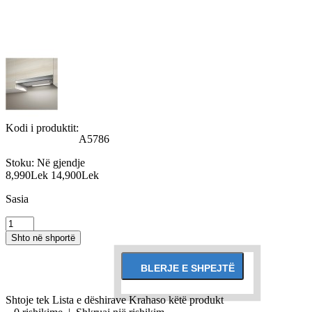
Kodi i produktit:
A5786
Stoku:
Në gjendje
8,990Lek
14,900Lek
Sasia
Shtoje tek Lista e dëshirave
Krahaso këtë produkt