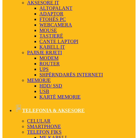
AKSESORE IT
ALTOPALANT
ADAPTOR
FTOHËS PC
WEBCAMERA
MOUSE
TASTJERË
CANTE LAPTOPI
KABELL IT
PAJISJE RRJETI
MODEM
ROUTER
UPS
SHPËRNDARËS INTERNETI
MEMORJE
HDD/ SSD
USB
KARTË MEMORIE
TELEFONIA & AKSESORE
CELULAR
SMARTPHONE
TELEFON FIKS
ME KABELL