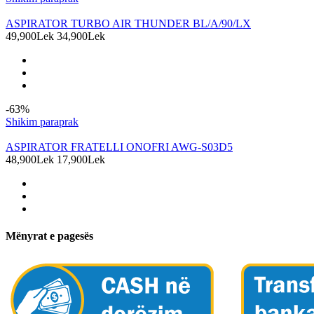
ASPIRATOR TURBO AIR THUNDER BL/A/90/LX
49,900Lek
34,900Lek
-63%
Shikim paraprak
ASPIRATOR FRATELLI ONOFRI AWG-S03D5
48,900Lek
17,900Lek
Mënyrat e pagesës