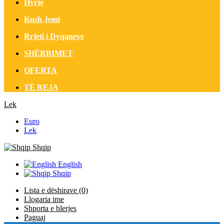
Hyrje
Kush Jemi
Rrjeti i Dyqaneve
SHËRBIMET
OFERTA
TË REJA
Lek
Euro
Lek
Shqip
English
Shqip
Lista e dëshirave (0)
Llogaria ime
Shporta e blerjes
Paguaj