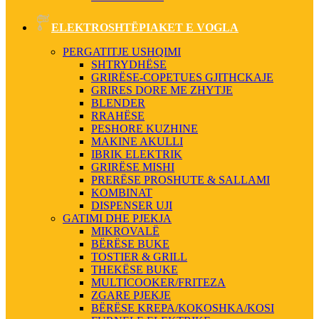
ELEKTROSHTËPIAKET E VOGLA
PERGATITJE USHQIMI
SHTRYDHËSE
GRIRËSE-COPETUES GJITHCKAJE
GRIRES DORE ME ZHYTJE
BLENDER
RRAHËSE
PESHORE KUZHINE
MAKINE AKULLI
IBRIK ELEKTRIK
GRIRËSE MISHI
PRERËSE PROSHUTE & SALLAMI
KOMBINAT
DISPENSER UJI
GATIMI DHE PJEKJA
MIKROVALË
BËRËSE BUKE
TOSTIER & GRILL
THEKËSE BUKE
MULTICOOKER/FRITEZA
ZGARE PJEKJE
BËRËSE KREPA/KOKOSHKA/KOSI