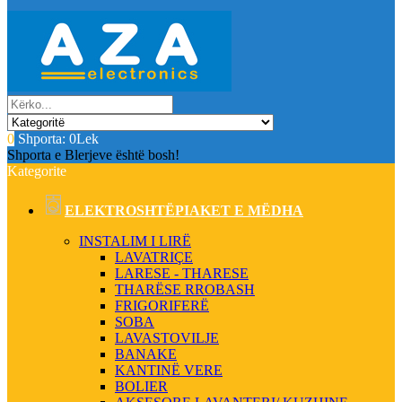
0
Shporta:
0Lek
Shporta e Blerjeve është bosh!
Kategorite
ELEKTROSHTËPIAKET E MËDHA
INSTALIM I LIRË
LAVATRIÇE
LARESE - THARESE
THARËSE RROBASH
FRIGORIFERË
SOBA
LAVASTOVILJE
BANAKE
KANTINË VERE
BOLIER