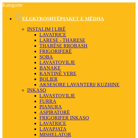
Kategorite
ELEKTROSHTËPIAKET E MËDHA
INSTALIM I LIRË
LAVATRIÇE
LARESE - THARESE
THARËSE RROBASH
FRIGORIFERË
SOBA
LAVASTOVILJE
BANAKE
KANTINË VERE
BOLIER
AKSESORE LAVANTERI/ KUZHINE
INKASO
LAVASTOVILJE
FURRA
PIANURA
ASPIRATORË
FRIGORIFER INKASO
LAVATRIÇE
LAVAPJATA
MISHELATOR