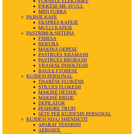
FURNELE ELEKTRIKE
PJEKËSE ME AVULL
MINI FURRA
PAJISJE KAFE
EKSPRES KAFEJE
MULLI KAFEJE
PASTRIMI & SHTEPIA
FSHESA
HEKURA
MAKINA QEPËSE
PASTRUES XHAMASH
PASTRUES RROBASH
VRASESE INSEKTESH
BAULE FTOHESE
KUJDESI PERSONAL
THARËSE FLOKËSH
STILUES FLOKESH
MAKINË QETHJE
MAKINË RROJE
DEPILATOR
PESHORE TRUPI
SETE PER KUJDESIN PERSONAL
KUJDESI NDAJ SHËNDETIT
APARAT TENSIONI
AEROSOL