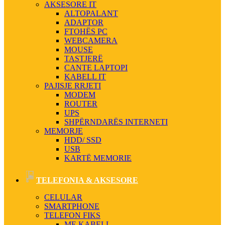
AKSESORE IT
ALTOPALANT
ADAPTOR
FTOHËS PC
WEBCAMERA
MOUSE
TASTJERË
CANTE LAPTOPI
KABELL IT
PAJISJE RRJETI
MODEM
ROUTER
UPS
SHPËRNDARËS INTERNETI
MEMORJE
HDD/ SSD
USB
KARTË MEMORIE
TELEFONIA & AKSESORE
CELULAR
SMARTPHONE
TELEFON FIKS
ME KABELL