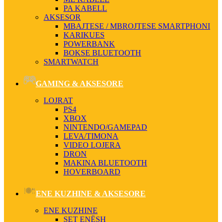
PA KABELL
AKSESOR
MBAJTESE / MBROJTESE SMARTPHONI
KARIKUES
POWERBANK
BOKSE BLUETOOTH
SMARTWATCH
GAMING & AKSESORE
LOJRAT
PS4
XBOX
NINTENDO/GAMEPAD
LEVA/TIMONA
VIDEO LOJERA
DRON
MAKINA BLUETOOTH
HOVERBOARD
ENE KUZHINE & AKSESORE
ENE KUZHINE
SET ENËSH