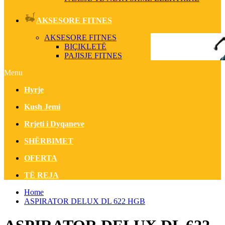
AKSESORE FITNES
AKSESORE FITNES
BIÇIKLETË
PAJISJE FITNES
Menu
Hyrje
Kush Jemi
Rrjeti i Dyqaneve
SHËRBIMET
OFERTA
TË REJA
Home
ASPIRATOR DELUX DL 622 HGB