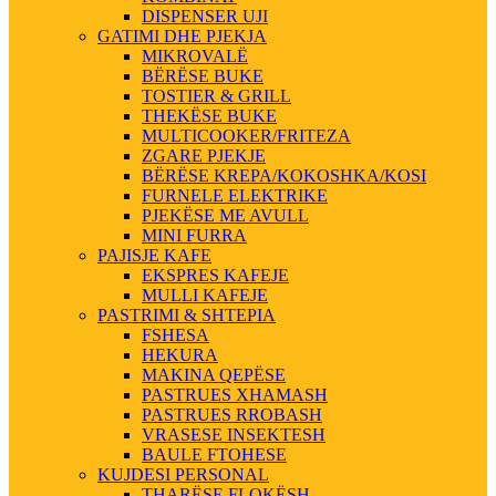
DISPENSER UJI
GATIMI DHE PJEKJA
MIKROVALË
BËRËSE BUKE
TOSTIER & GRILL
THEKËSE BUKE
MULTICOOKER/FRITEZA
ZGARE PJEKJE
BËRËSE KREPA/KOKOSHKA/KOSI
FURNELE ELEKTRIKE
PJEKËSE ME AVULL
MINI FURRA
PAJISJE KAFE
EKSPRES KAFEJE
MULLI KAFEJE
PASTRIMI & SHTEPIA
FSHESA
HEKURA
MAKINA QEPËSE
PASTRUES XHAMASH
PASTRUES RROBASH
VRASESE INSEKTESH
BAULE FTOHESE
KUJDESI PERSONAL
THARËSE FLOKËSH