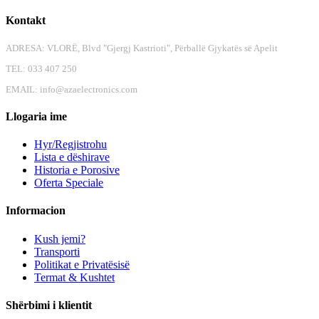
Kontakt
ADRESA: VLORË, Blvd "Gjergj Kastrioti", Përballë Gjykatës së Apelit
TEL: 033 407 250
EMAIL:
info@azaelectronics.com
Llogaria ime
Hyr/Regjistrohu
Lista e dëshirave
Historia e Porosive
Oferta Speciale
Informacion
Kush jemi?
Transporti
Politikat e Privatësisë
Termat & Kushtet
Shërbimi i klientit