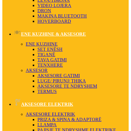
LEVA/TIMONA
VIDEO LOJERA
DRON
MAKINA BLUETOOTH
HOVERBOARD
ENE KUZHINE & AKSESORE
ENE KUZHINE
SET ENËSH
TIGANË
TAVA GATIMI
TENXHERE
AKSESOR
AKSESORE GATIMI
LUGE/ PIRUNJ/ THIKA
AKSESORE TE NDRYSHEM
TERMUS
AKSESORE ELEKTRIK
AKSESORE ELEKTRIK
PRIZA & SPINA & ADAPTORË
LLAMPA
PAJISJE TE NDRYSHME ELEKTRIKE