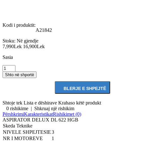
Kodi i produktit:
A21842
Stoku:
Në gjendje
7,990Lek
16,900Lek
Sasia
Shtoje tek Lista e dëshirave
Krahaso këtë produkt
0 rishikime
|
Shkruaj një rishikim
Përshkrimi
Karakteristikat
Rishikimet (0)
ASPIRATOR DELUX DL 622 HGB
Skeda Teknike
NIVELE SHPEJTESIE
3
NR I MOTOREVE
1