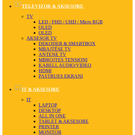
TELEVIZOR & AKSESORE
TV
LED / FHD / UHD / Micro RGB
QLED
OLED
AKSESOR TV
DEKODER & SMARTBOX
MBAJTËSE TV
ANTENE TV
MBROJTES TENSIONI
KABELL AUDIO/VIDEO
HDMI
PASTRUES EKRANI
IT & AKSESORE
IT
LAPTOP
DESKTOP
ALL IN ONE
TABLET & AKSESORE
PRINTER
MONITOR