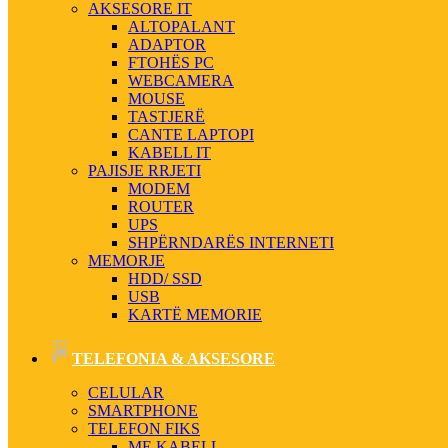
AKSESORE IT
ALTOPALANT
ADAPTOR
FTOHËS PC
WEBCAMERA
MOUSE
TASTJERË
CANTE LAPTOPI
KABELL IT
PAJISJE RRJETI
MODEM
ROUTER
UPS
SHPËRNDARËS INTERNETI
MEMORJE
HDD/ SSD
USB
KARTË MEMORIE
TELEFONIA & AKSESORE
CELULAR
SMARTPHONE
TELEFON FIKS
ME KABELL