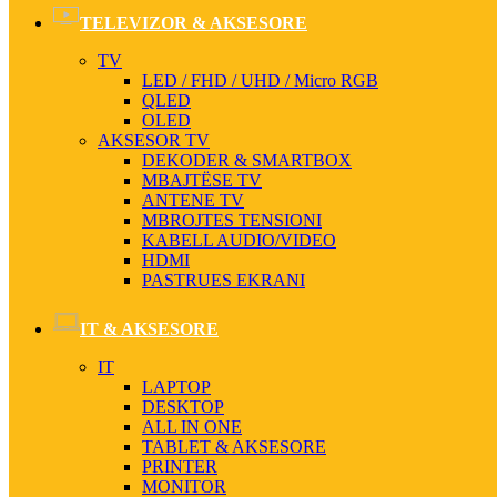
TELEVIZOR & AKSESORE
TV
LED / FHD / UHD / Micro RGB
QLED
OLED
AKSESOR TV
DEKODER & SMARTBOX
MBAJTËSE TV
ANTENE TV
MBROJTES TENSIONI
KABELL AUDIO/VIDEO
HDMI
PASTRUES EKRANI
IT & AKSESORE
IT
LAPTOP
DESKTOP
ALL IN ONE
TABLET & AKSESORE
PRINTER
MONITOR