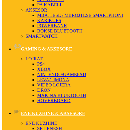
PA KABELL
AKSESOR
MBAJTESE / MBROJTESE SMARTPHONI
KARIKUES
POWERBANK
BOKSE BLUETOOTH
SMARTWATCH
GAMING & AKSESORE
LOJRAT
PS4
XBOX
NINTENDO/GAMEPAD
LEVA/TIMONA
VIDEO LOJERA
DRON
MAKINA BLUETOOTH
HOVERBOARD
ENE KUZHINE & AKSESORE
ENE KUZHINE
SET ENËSH