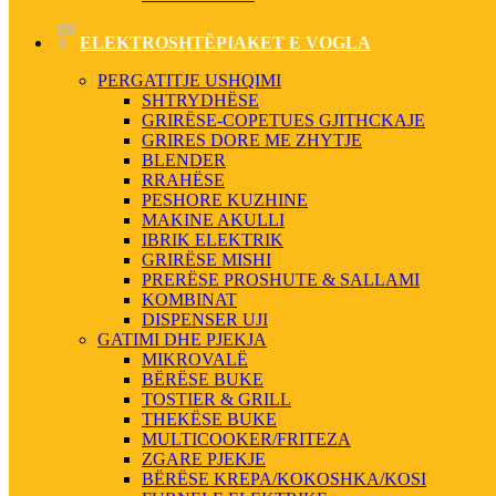
ELEKTROSHTËPIAKET E VOGLA
PERGATITJE USHQIMI
SHTRYDHËSE
GRIRËSE-COPETUES GJITHCKAJE
GRIRES DORE ME ZHYTJE
BLENDER
RRAHËSE
PESHORE KUZHINE
MAKINE AKULLI
IBRIK ELEKTRIK
GRIRËSE MISHI
PRERËSE PROSHUTE & SALLAMI
KOMBINAT
DISPENSER UJI
GATIMI DHE PJEKJA
MIKROVALË
BËRËSE BUKE
TOSTIER & GRILL
THEKËSE BUKE
MULTICOOKER/FRITEZA
ZGARE PJEKJE
BËRËSE KREPA/KOKOSHKA/KOSI