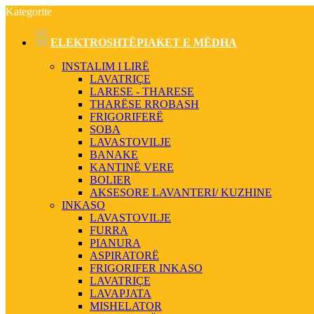
Kategorite
ELEKTROSHTËPIAKET E MËDHA
INSTALIM I LIRË
LAVATRIÇE
LARESE - THARESE
THARËSE RROBASH
FRIGORIFERË
SOBA
LAVASTOVILJE
BANAKE
KANTINË VERE
BOLIER
AKSESORE LAVANTERI/ KUZHINE
INKASO
LAVASTOVILJE
FURRA
PIANURA
ASPIRATORË
FRIGORIFER INKASO
LAVATRIÇE
LAVAPJATA
MISHELATOR