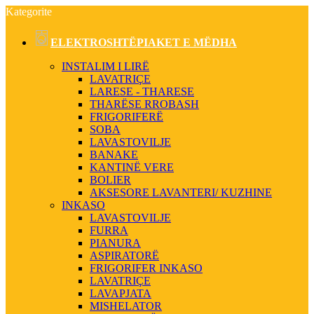
Kategorite
ELEKTROSHTËPIAKET E MËDHA
INSTALIM I LIRË
LAVATRIÇE
LARESE - THARESE
THARËSE RROBASH
FRIGORIFERË
SOBA
LAVASTOVILJE
BANAKE
KANTINË VERE
BOLIER
AKSESORE LAVANTERI/ KUZHINE
INKASO
LAVASTOVILJE
FURRA
PIANURA
ASPIRATORË
FRIGORIFER INKASO
LAVATRIÇE
LAVAPJATA
MISHELATOR