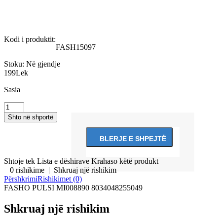
Kodi i produktit:
FASH15097
Stoku:
Në gjendje
199Lek
Sasia
Shtoje tek Lista e dëshirave
Krahaso këtë produkt
0 rishikime
|
Shkruaj një rishikim
Përshkrimi
Rishikimet (0)
FASHO PULSI MI008890 8034048255049
Shkruaj një rishikim