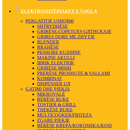
ELEKTROSHTËPIAKET E VOGLA
PERGATITJE USHQIMI
SHTRYDHËSE
GRIRËSE-COPETUES GJITHCKAJE
GRIRES DORE ME ZHYTJE
BLENDER
RRAHËSE
PESHORE KUZHINE
MAKINE AKULLI
IBRIK ELEKTRIK
GRIRËSE MISHI
PRERËSE PROSHUTE & SALLAMI
KOMBINAT
DISPENSER UJI
GATIMI DHE PJEKJA
MIKROVALË
BËRËSE BUKE
TOSTIER & GRILL
THEKËSE BUKE
MULTICOOKER/FRITEZA
ZGARE PJEKJE
BËRËSE KREPA/KOKOSHKA/KOSI