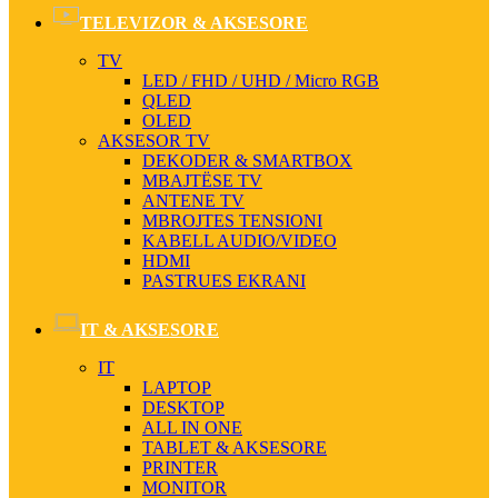
TELEVIZOR & AKSESORE
TV
LED / FHD / UHD / Micro RGB
QLED
OLED
AKSESOR TV
DEKODER & SMARTBOX
MBAJTËSE TV
ANTENE TV
MBROJTES TENSIONI
KABELL AUDIO/VIDEO
HDMI
PASTRUES EKRANI
IT & AKSESORE
IT
LAPTOP
DESKTOP
ALL IN ONE
TABLET & AKSESORE
PRINTER
MONITOR