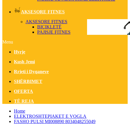
AKSESORE FITNES
AKSESORE FITNES
BIÇIKLETË
PAJISJE FITNES
Menu
Hyrje
Kush Jemi
Rrjeti i Dyqaneve
SHËRBIMET
OFERTA
TË REJA
Home
ELEKTROSHTEPIAKET E VOGLA
FASHO PULSI MI008890 8034048255049