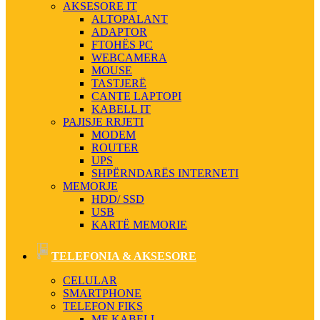
AKSESORE IT
ALTOPALANT
ADAPTOR
FTOHËS PC
WEBCAMERA
MOUSE
TASTJERË
CANTE LAPTOPI
KABELL IT
PAJISJE RRJETI
MODEM
ROUTER
UPS
SHPËRNDARËS INTERNETI
MEMORJE
HDD/ SSD
USB
KARTË MEMORIE
TELEFONIA & AKSESORE
CELULAR
SMARTPHONE
TELEFON FIKS
ME KABELL