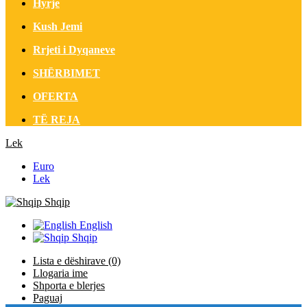
Hyrje
Kush Jemi
Rrjeti i Dyqaneve
SHËRBIMET
OFERTA
TË REJA
Lek
Euro
Lek
Shqip
English
Shqip
Lista e dëshirave (0)
Llogaria ime
Shporta e blerjes
Paguaj