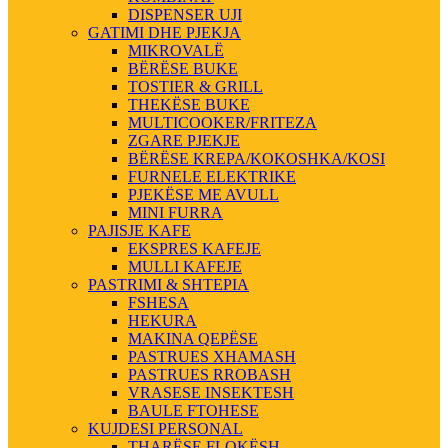
DISPENSER UJI
GATIMI DHE PJEKJA
MIKROVALË
BËRËSE BUKE
TOSTIER & GRILL
THEKËSE BUKE
MULTICOOKER/FRITEZA
ZGARE PJEKJE
BËRËSE KREPA/KOKOSHKA/KOSI
FURNELE ELEKTRIKE
PJEKËSE ME AVULL
MINI FURRA
PAJISJE KAFE
EKSPRES KAFEJE
MULLI KAFEJE
PASTRIMI & SHTEPIA
FSHESA
HEKURA
MAKINA QEPËSE
PASTRUES XHAMASH
PASTRUES RROBASH
VRASESE INSEKTESH
BAULE FTOHESE
KUJDESI PERSONAL
THARËSE FLOKËSH