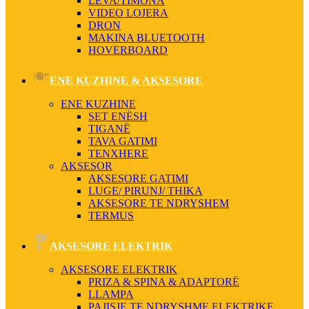
LEVA/TIMONA
VIDEO LOJERA
DRON
MAKINA BLUETOOTH
HOVERBOARD
ENE KUZHINE & AKSESORE
ENE KUZHINE
SET ENËSH
TIGANË
TAVA GATIMI
TENXHERE
AKSESOR
AKSESORE GATIMI
LUGE/ PIRUNJ/ THIKA
AKSESORE TE NDRYSHEM
TERMUS
AKSESORE ELEKTRIK
AKSESORE ELEKTRIK
PRIZA & SPINA & ADAPTORË
LLAMPA
PAJISJE TE NDRYSHME ELEKTRIKE