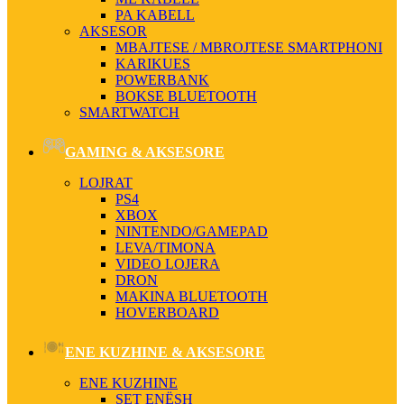
PA KABELL
AKSESOR
MBAJTESE / MBROJTESE SMARTPHONI
KARIKUES
POWERBANK
BOKSE BLUETOOTH
SMARTWATCH
GAMING & AKSESORE
LOJRAT
PS4
XBOX
NINTENDO/GAMEPAD
LEVA/TIMONA
VIDEO LOJERA
DRON
MAKINA BLUETOOTH
HOVERBOARD
ENE KUZHINE & AKSESORE
ENE KUZHINE
SET ENËSH