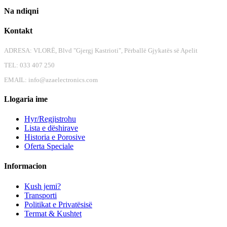
Na ndiqni
Kontakt
ADRESA: VLORË, Blvd "Gjergj Kastrioti", Përballë Gjykatës së Apelit
TEL: 033 407 250
EMAIL:
info@azaelectronics.com
Llogaria ime
Hyr/Regjistrohu
Lista e dëshirave
Historia e Porosive
Oferta Speciale
Informacion
Kush jemi?
Transporti
Politikat e Privatësisë
Termat & Kushtet