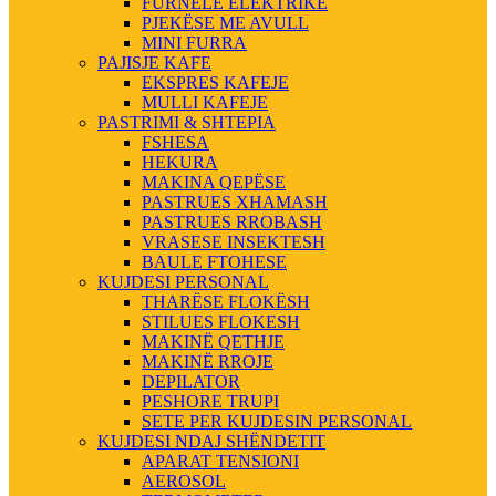
FURNELE ELEKTRIKE
PJEKËSE ME AVULL
MINI FURRA
PAJISJE KAFE
EKSPRES KAFEJE
MULLI KAFEJE
PASTRIMI & SHTEPIA
FSHESA
HEKURA
MAKINA QEPËSE
PASTRUES XHAMASH
PASTRUES RROBASH
VRASESE INSEKTESH
BAULE FTOHESE
KUJDESI PERSONAL
THARËSE FLOKËSH
STILUES FLOKESH
MAKINË QETHJE
MAKINË RROJE
DEPILATOR
PESHORE TRUPI
SETE PER KUJDESIN PERSONAL
KUJDESI NDAJ SHËNDETIT
APARAT TENSIONI
AEROSOL