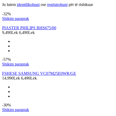
Ju lutem
identifikohuni
ose
regjistrohuni
për të rishikuar
Produkte të ngjashme
-32%
Shikim paraprak
PIASTER PHILIPS BHS675/00
9,490Lek
6,490Lek
-57%
Shikim paraprak
FSHESE SAMSUNG VC07M25E0WR/GE
14,990Lek
6,490Lek
-30%
Shikim paraprak