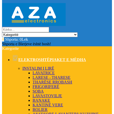
0
Shporta:
0Lek
Shporta e Blerjeve është bosh!
Kategorite
ELEKTROSHTËPIAKET E MËDHA
INSTALIM I LIRË
LAVATRIÇE
LARESE - THARESE
THARËSE RROBASH
FRIGORIFERË
SOBA
LAVASTOVILJE
BANAKE
KANTINË VERE
BOLIER