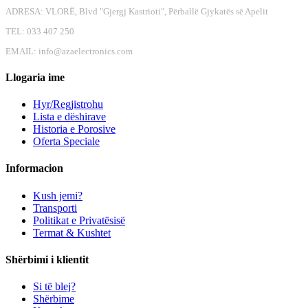
ADRESA: VLORË, Blvd "Gjergj Kastrioti", Përballë Gjykatës së Apelit
TEL: 033 407 250
EMAIL:
info@azaelectronics.com
Llogaria ime
Hyr/Regjistrohu
Lista e dëshirave
Historia e Porosive
Oferta Speciale
Informacion
Kush jemi?
Transporti
Politikat e Privatësisë
Termat & Kushtet
Shërbimi i klientit
Si të blej?
Shërbime