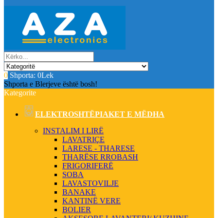
0
Shporta:
0Lek
Shporta e Blerjeve është bosh!
Kategorite
ELEKTROSHTËPIAKET E MËDHA
INSTALIM I LIRË
LAVATRIÇE
LARESE - THARESE
THARËSE RROBASH
FRIGORIFERË
SOBA
LAVASTOVILJE
BANAKE
KANTINË VERE
BOLIER