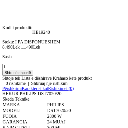
Kodi i produktit:
HE19240
Stoku:
I PA DISPONUESHEM
8,490Lek
11,490Lek
Sasia
Shtoje tek Lista e dëshirave
Krahaso këtë produkt
0 rishikime
|
Shkruaj një rishikim
Përshkrimi
Karakteristikat
Rishikimet (0)
HEKUR PHILIPS DST7020/20
Skeda Teknike
MARKA
PHILIPS
MODELI
DST7020/20
FUQIA
2800 W
GARANCIA
24 MUAJ
KAPACITETI
300 ML