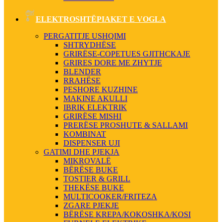
ELEKTROSHTËPIAKET E VOGLA
PERGATITJE USHQIMI
SHTRYDHËSE
GRIRËSE-COPETUES GJITHCKAJE
GRIRES DORE ME ZHYTJE
BLENDER
RRAHËSE
PESHORE KUZHINE
MAKINE AKULLI
IBRIK ELEKTRIK
GRIRËSE MISHI
PRERËSE PROSHUTE & SALLAMI
KOMBINAT
DISPENSER UJI
GATIMI DHE PJEKJA
MIKROVALË
BËRËSE BUKE
TOSTIER & GRILL
THEKËSE BUKE
MULTICOOKER/FRITEZA
ZGARE PJEKJE
BËRËSE KREPA/KOKOSHKA/KOSI