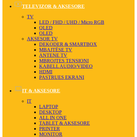
TELEVIZOR & AKSESORE
TV
LED / FHD / UHD / Micro RGB
QLED
OLED
AKSESOR TV
DEKODER & SMARTBOX
MBAJTËSE TV
ANTENE TV
MBROJTES TENSIONI
KABELL AUDIO/VIDEO
HDMI
PASTRUES EKRANI
IT & AKSESORE
IT
LAPTOP
DESKTOP
ALL IN ONE
TABLET & AKSESORE
PRINTER
MONITOR