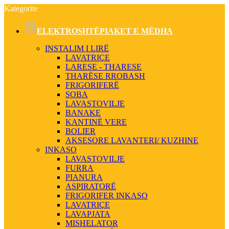
Kategorite
ELEKTROSHTËPIAKET E MËDHA
INSTALIM I LIRË
LAVATRIÇE
LARESE - THARESE
THARËSE RROBASH
FRIGORIFERË
SOBA
LAVASTOVILJE
BANAKE
KANTINË VERE
BOLIER
AKSESORE LAVANTERI/ KUZHINE
INKASO
LAVASTOVILJE
FURRA
PIANURA
ASPIRATORË
FRIGORIFER INKASO
LAVATRIÇE
LAVAPJATA
MISHELATOR