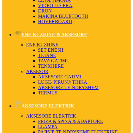
LEVA/TIMONA
VIDEO LOJERA
DRON
MAKINA BLUETOOTH
HOVERBOARD
ENE KUZHINE & AKSESORE
ENE KUZHINE
SET ENËSH
TIGANË
TAVA GATIMI
TENXHERE
AKSESOR
AKSESORE GATIMI
LUGE/ PIRUNJ/ THIKA
AKSESORE TE NDRYSHEM
TERMUS
AKSESORE ELEKTRIK
AKSESORE ELEKTRIK
PRIZA & SPINA & ADAPTORË
LLAMPA
PAJISJE TE NDRYSHME ELEKTRIKE