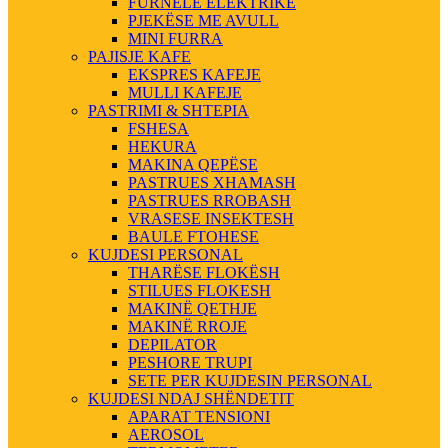
FURNELE ELEKTRIKE
PJEKËSE ME AVULL
MINI FURRA
PAJISJE KAFE
EKSPRES KAFEJE
MULLI KAFEJE
PASTRIMI & SHTEPIA
FSHESA
HEKURA
MAKINA QEPËSE
PASTRUES XHAMASH
PASTRUES RROBASH
VRASESE INSEKTESH
BAULE FTOHESE
KUJDESI PERSONAL
THARËSE FLOKËSH
STILUES FLOKESH
MAKINË QETHJE
MAKINË RROJE
DEPILATOR
PESHORE TRUPI
SETE PER KUJDESIN PERSONAL
KUJDESI NDAJ SHËNDETIT
APARAT TENSIONI
AEROSOL