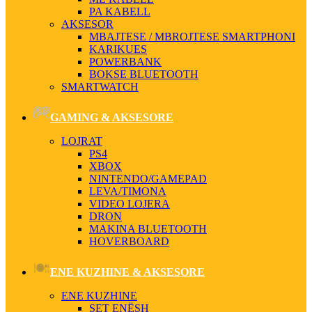
PA KABELL
AKSESOR
MBAJTESE / MBROJTESE SMARTPHONI
KARIKUES
POWERBANK
BOKSE BLUETOOTH
SMARTWATCH
GAMING & AKSESORE
LOJRAT
PS4
XBOX
NINTENDO/GAMEPAD
LEVA/TIMONA
VIDEO LOJERA
DRON
MAKINA BLUETOOTH
HOVERBOARD
ENE KUZHINE & AKSESORE
ENE KUZHINE
SET ENËSH