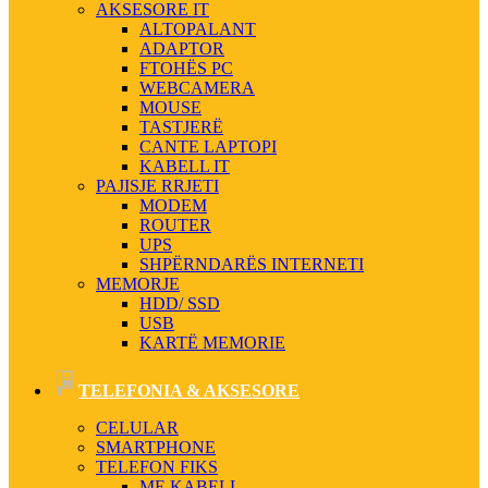
AKSESORE IT
ALTOPALANT
ADAPTOR
FTOHËS PC
WEBCAMERA
MOUSE
TASTJERË
CANTE LAPTOPI
KABELL IT
PAJISJE RRJETI
MODEM
ROUTER
UPS
SHPËRNDARËS INTERNETI
MEMORJE
HDD/ SSD
USB
KARTË MEMORIE
TELEFONIA & AKSESORE
CELULAR
SMARTPHONE
TELEFON FIKS
ME KABELL