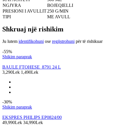
NGJYRA
BOJEQIELLI
PRESIONI I AVULLIT
250 G/MIN
TIPI
ME AVULL
Shkruaj një rishikim
Ju lutem
identifikohuni
ose
regjistrohuni
për të rishikuar
Produkte të ngjashme
-55%
Shikim paraprak
BAULE FTOHESE 8791 24 L
3,290Lek
1,490Lek
-30%
Shikim paraprak
EKSPRES PHILIPS EP0824/00
49,990Lek
34,990Lek