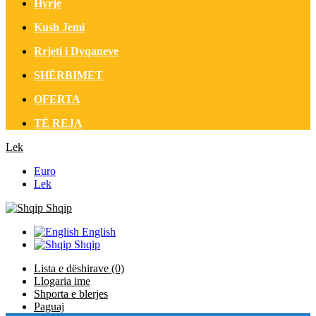
Hyrje
Kush Jemi
Rrjeti i Dyqaneve
SHËRBIMET
OFERTA
TË REJA
Lek
Euro
Lek
Shqip
English
Shqip
Lista e dëshirave (0)
Llogaria ime
Shporta e blerjes
Paguaj