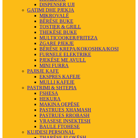
DISPENSER UJI
GATIMI DHE PJEKJA
MIKROVALË
BËRËSE BUKE
TOSTIER & GRILL
THEKËSE BUKE
MULTICOOKER/FRITEZA
ZGARE PJEKJE
BËRËSE KREPA/KOKOSHKA/KOSI
FURNELE ELEKTRIKE
PJEKËSE ME AVULL
MINI FURRA
PAJISJE KAFE
EKSPRES KAFEJE
MULLI KAFEJE
PASTRIMI & SHTEPIA
FSHESA
HEKURA
MAKINA QEPËSE
PASTRUES XHAMASH
PASTRUES RROBASH
VRASESE INSEKTESH
BAULE FTOHESE
KUJDESI PERSONAL
THARËSE FLOKËSH