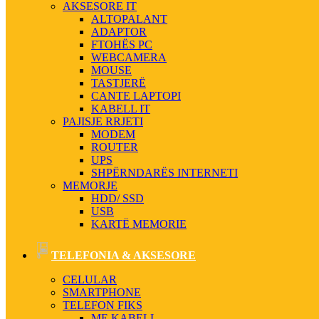
AKSESORE IT
ALTOPALANT
ADAPTOR
FTOHËS PC
WEBCAMERA
MOUSE
TASTJERË
CANTE LAPTOPI
KABELL IT
PAJISJE RRJETI
MODEM
ROUTER
UPS
SHPËRNDARËS INTERNETI
MEMORJE
HDD/ SSD
USB
KARTË MEMORIE
TELEFONIA & AKSESORE
CELULAR
SMARTPHONE
TELEFON FIKS
ME KABELL