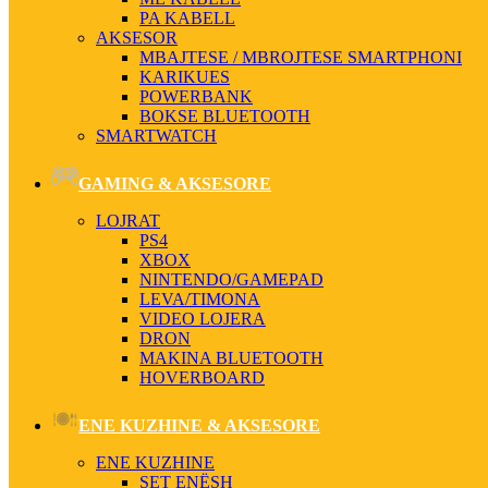
PA KABELL
AKSESOR
MBAJTESE / MBROJTESE SMARTPHONI
KARIKUES
POWERBANK
BOKSE BLUETOOTH
SMARTWATCH
GAMING & AKSESORE
LOJRAT
PS4
XBOX
NINTENDO/GAMEPAD
LEVA/TIMONA
VIDEO LOJERA
DRON
MAKINA BLUETOOTH
HOVERBOARD
ENE KUZHINE & AKSESORE
ENE KUZHINE
SET ENËSH