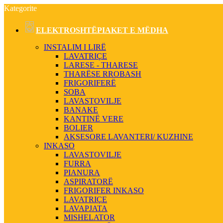
Kategorite
ELEKTROSHTËPIAKET E MËDHA
INSTALIM I LIRË
LAVATRIÇE
LARESE - THARESE
THARËSE RROBASH
FRIGORIFERË
SOBA
LAVASTOVILJE
BANAKE
KANTINË VERE
BOLIER
AKSESORE LAVANTERI/ KUZHINE
INKASO
LAVASTOVILJE
FURRA
PIANURA
ASPIRATORË
FRIGORIFER INKASO
LAVATRIÇE
LAVAPJATA
MISHELATOR