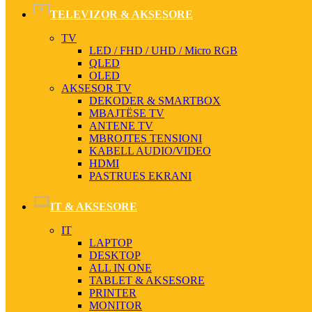
TELEVIZOR & AKSESORE
TV
LED / FHD / UHD / Micro RGB
QLED
OLED
AKSESOR TV
DEKODER & SMARTBOX
MBAJTËSE TV
ANTENE TV
MBROJTES TENSIONI
KABELL AUDIO/VIDEO
HDMI
PASTRUES EKRANI
IT & AKSESORE
IT
LAPTOP
DESKTOP
ALL IN ONE
TABLET & AKSESORE
PRINTER
MONITOR