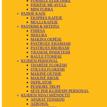
FURNELE ELEKTRIKE
PJEKËSE ME AVULL
MINI FURRA
PAJISJE KAFE
EKSPRES KAFEJE
MULLI KAFEJE
PASTRIMI & SHTEPIA
FSHESA
HEKURA
MAKINA QEPËSE
PASTRUES XHAMASH
PASTRUES RROBASH
VRASESE INSEKTESH
BAULE FTOHESE
KUJDESI PERSONAL
THARËSE FLOKËSH
STILUES FLOKESH
MAKINË QETHJE
MAKINË RROJE
DEPILATOR
PESHORE TRUPI
SETE PER KUJDESIN PERSONAL
KUJDESI NDAJ SHËNDETIT
APARAT TENSIONI
AEROSOL