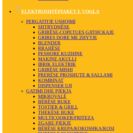
ELEKTROSHTËPIAKET E VOGLA
PERGATITJE USHQIMI
SHTRYDHËSE
GRIRËSE-COPETUES GJITHCKAJE
GRIRES DORE ME ZHYTJE
BLENDER
RRAHËSE
PESHORE KUZHINE
MAKINE AKULLI
IBRIK ELEKTRIK
GRIRËSE MISHI
PRERËSE PROSHUTE & SALLAMI
KOMBINAT
DISPENSER UJI
GATIMI DHE PJEKJA
MIKROVALË
BËRËSE BUKE
TOSTIER & GRILL
THEKËSE BUKE
MULTICOOKER/FRITEZA
ZGARE PJEKJE
BËRËSE KREPA/KOKOSHKA/KOSI