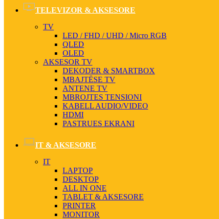
TELEVIZOR & AKSESORE
TV
LED / FHD / UHD / Micro RGB
QLED
OLED
AKSESOR TV
DEKODER & SMARTBOX
MBAJTËSE TV
ANTENE TV
MBROJTES TENSIONI
KABELL AUDIO/VIDEO
HDMI
PASTRUES EKRANI
IT & AKSESORE
IT
LAPTOP
DESKTOP
ALL IN ONE
TABLET & AKSESORE
PRINTER
MONITOR