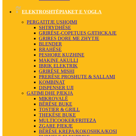
ELEKTROSHTËPIAKET E VOGLA
PERGATITJE USHQIMI
SHTRYDHËSE
GRIRËSE-COPETUES GJITHCKAJE
GRIRES DORE ME ZHYTJE
BLENDER
RRAHËSE
PESHORE KUZHINE
MAKINE AKULLI
IBRIK ELEKTRIK
GRIRËSE MISHI
PRERËSE PROSHUTE & SALLAMI
KOMBINAT
DISPENSER UJI
GATIMI DHE PJEKJA
MIKROVALË
BËRËSE BUKE
TOSTIER & GRILL
THEKËSE BUKE
MULTICOOKER/FRITEZA
ZGARE PJEKJE
BËRËSE KREPA/KOKOSHKA/KOSI