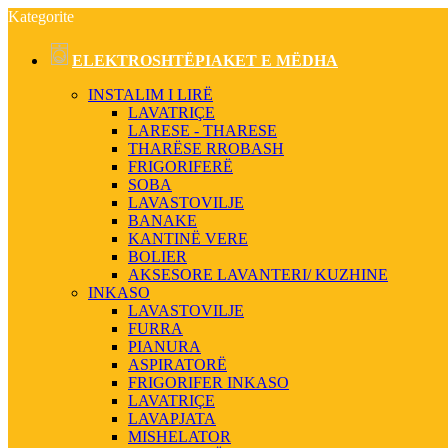
Kategorite
ELEKTROSHTËPIAKET E MËDHA
INSTALIM I LIRË
LAVATRIÇE
LARESE - THARESE
THARËSE RROBASH
FRIGORIFERË
SOBA
LAVASTOVILJE
BANAKE
KANTINË VERE
BOLIER
AKSESORE LAVANTERI/ KUZHINE
INKASO
LAVASTOVILJE
FURRA
PIANURA
ASPIRATORË
FRIGORIFER INKASO
LAVATRIÇE
LAVAPJATA
MISHELATOR