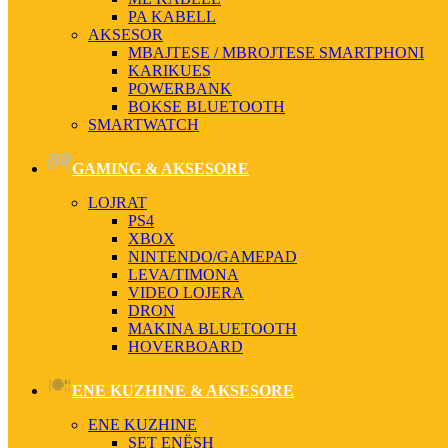
PA KABELL
AKSESOR
MBAJTESE / MBROJTESE SMARTPHONI
KARIKUES
POWERBANK
BOKSE BLUETOOTH
SMARTWATCH
GAMING & AKSESORE
LOJRAT
PS4
XBOX
NINTENDO/GAMEPAD
LEVA/TIMONA
VIDEO LOJERA
DRON
MAKINA BLUETOOTH
HOVERBOARD
ENE KUZHINE & AKSESORE
ENE KUZHINE
SET ENËSH