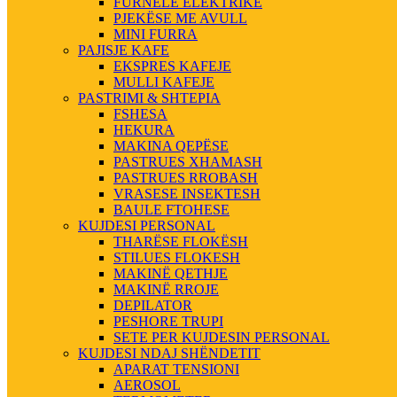
FURNELE ELEKTRIKE
PJEKËSE ME AVULL
MINI FURRA
PAJISJE KAFE
EKSPRES KAFEJE
MULLI KAFEJE
PASTRIMI & SHTEPIA
FSHESA
HEKURA
MAKINA QEPËSE
PASTRUES XHAMASH
PASTRUES RROBASH
VRASESE INSEKTESH
BAULE FTOHESE
KUJDESI PERSONAL
THARËSE FLOKËSH
STILUES FLOKESH
MAKINË QETHJE
MAKINË RROJE
DEPILATOR
PESHORE TRUPI
SETE PER KUJDESIN PERSONAL
KUJDESI NDAJ SHËNDETIT
APARAT TENSIONI
AEROSOL