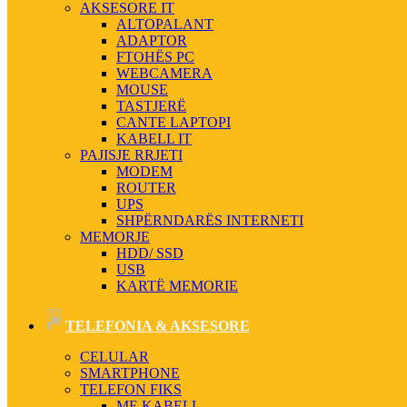
AKSESORE IT
ALTOPALANT
ADAPTOR
FTOHËS PC
WEBCAMERA
MOUSE
TASTJERË
CANTE LAPTOPI
KABELL IT
PAJISJE RRJETI
MODEM
ROUTER
UPS
SHPËRNDARËS INTERNETI
MEMORJE
HDD/ SSD
USB
KARTË MEMORIE
TELEFONIA & AKSESORE
CELULAR
SMARTPHONE
TELEFON FIKS
ME KABELL