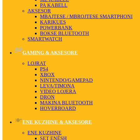
PA KABELL
AKSESOR
MBAJTESE / MBROJTESE SMARTPHONI
KARIKUES
POWERBANK
BOKSE BLUETOOTH
SMARTWATCH
GAMING & AKSESORE
LOJRAT
PS4
XBOX
NINTENDO/GAMEPAD
LEVA/TIMONA
VIDEO LOJERA
DRON
MAKINA BLUETOOTH
HOVERBOARD
ENE KUZHINE & AKSESORE
ENE KUZHINE
SET ENËSH