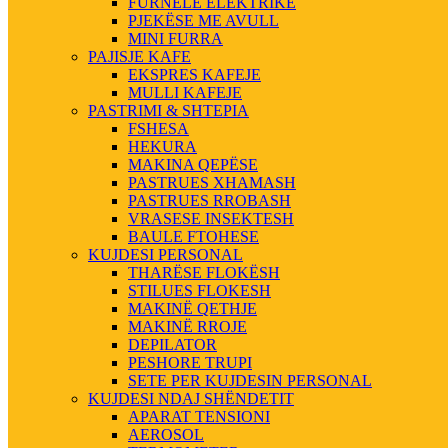
FURNELE ELEKTRIKE
PJEKËSE ME AVULL
MINI FURRA
PAJISJE KAFE
EKSPRES KAFEJE
MULLI KAFEJE
PASTRIMI & SHTEPIA
FSHESA
HEKURA
MAKINA QEPËSE
PASTRUES XHAMASH
PASTRUES RROBASH
VRASESE INSEKTESH
BAULE FTOHESE
KUJDESI PERSONAL
THARËSE FLOKËSH
STILUES FLOKESH
MAKINË QETHJE
MAKINË RROJE
DEPILATOR
PESHORE TRUPI
SETE PER KUJDESIN PERSONAL
KUJDESI NDAJ SHËNDETIT
APARAT TENSIONI
AEROSOL