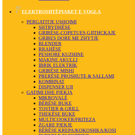
ELEKTROSHTËPIAKET E VOGLA
PERGATITJE USHQIMI
SHTRYDHËSE
GRIRËSE-COPETUES GJITHCKAJE
GRIRES DORE ME ZHYTJE
BLENDER
RRAHËSE
PESHORE KUZHINE
MAKINE AKULLI
IBRIK ELEKTRIK
GRIRËSE MISHI
PRERËSE PROSHUTE & SALLAMI
KOMBINAT
DISPENSER UJI
GATIMI DHE PJEKJA
MIKROVALË
BËRËSE BUKE
TOSTIER & GRILL
THEKËSE BUKE
MULTICOOKER/FRITEZA
ZGARE PJEKJE
BËRËSE KREPA/KOKOSHKA/KOSI