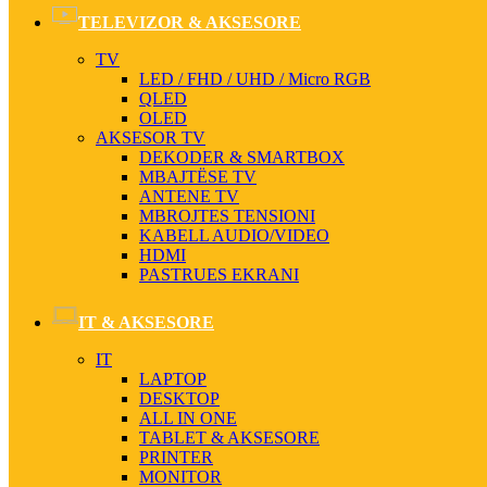
TELEVIZOR & AKSESORE
TV
LED / FHD / UHD / Micro RGB
QLED
OLED
AKSESOR TV
DEKODER & SMARTBOX
MBAJTËSE TV
ANTENE TV
MBROJTES TENSIONI
KABELL AUDIO/VIDEO
HDMI
PASTRUES EKRANI
IT & AKSESORE
IT
LAPTOP
DESKTOP
ALL IN ONE
TABLET & AKSESORE
PRINTER
MONITOR