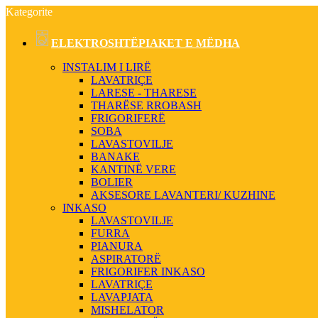
Kategorite
ELEKTROSHTËPIAKET E MËDHA
INSTALIM I LIRË
LAVATRIÇE
LARESE - THARESE
THARËSE RROBASH
FRIGORIFERË
SOBA
LAVASTOVILJE
BANAKE
KANTINË VERE
BOLIER
AKSESORE LAVANTERI/ KUZHINE
INKASO
LAVASTOVILJE
FURRA
PIANURA
ASPIRATORË
FRIGORIFER INKASO
LAVATRIÇE
LAVAPJATA
MISHELATOR