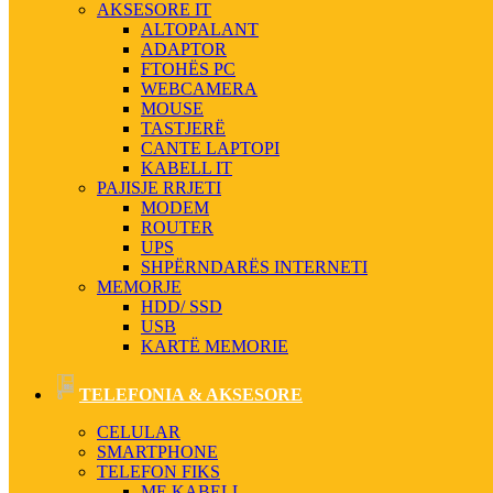
AKSESORE IT
ALTOPALANT
ADAPTOR
FTOHËS PC
WEBCAMERA
MOUSE
TASTJERË
CANTE LAPTOPI
KABELL IT
PAJISJE RRJETI
MODEM
ROUTER
UPS
SHPËRNDARËS INTERNETI
MEMORJE
HDD/ SSD
USB
KARTË MEMORIE
TELEFONIA & AKSESORE
CELULAR
SMARTPHONE
TELEFON FIKS
ME KABELL