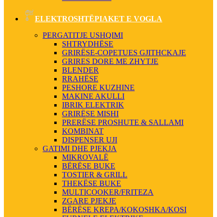
ELEKTROSHTËPIAKET E VOGLA
PERGATITJE USHQIMI
SHTRYDHËSE
GRIRËSE-COPETUES GJITHCKAJE
GRIRES DORE ME ZHYTJE
BLENDER
RRAHËSE
PESHORE KUZHINE
MAKINE AKULLI
IBRIK ELEKTRIK
GRIRËSE MISHI
PRERËSE PROSHUTE & SALLAMI
KOMBINAT
DISPENSER UJI
GATIMI DHE PJEKJA
MIKROVALË
BËRËSE BUKE
TOSTIER & GRILL
THEKËSE BUKE
MULTICOOKER/FRITEZA
ZGARE PJEKJE
BËRËSE KREPA/KOKOSHKA/KOSI