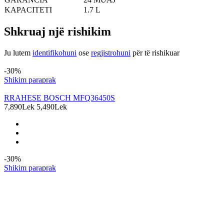
KAPACITETI
1.7 L
Shkruaj një rishikim
Ju lutem
identifikohuni
ose
regjistrohuni
për të rishikuar
Produkte të ngjashme
-30%
Shikim paraprak
RRAHESE BOSCH MFQ36450S
7,890Lek
5,490Lek
-30%
Shikim paraprak