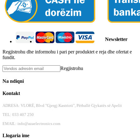
Newsletter
Regjistrohu dhe informohu i pari per produktet e reja dhe ofertat e
fundit.
Regjistrohu
Na ndiqni
Kontakt
ADRESA: VLORË, Blvd "Gjergj Kastrioti", Përballë Gjykatës së Apelit
TEL: 033 407 250
EMAIL:
info@azaelectronics.com
Llogaria ime