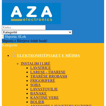
0
Shporta:
0Lek
Shporta e Blerjeve është bosh!
Kategorite
ELEKTROSHTËPIAKET E MËDHA
INSTALIM I LIRË
LAVATRIÇE
LARESE - THARESE
THARËSE RROBASH
FRIGORIFERË
SOBA
LAVASTOVILJE
BANAKE
KANTINË VERE
BOLIER