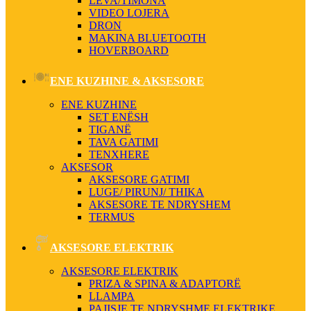
LEVA/TIMONA
VIDEO LOJERA
DRON
MAKINA BLUETOOTH
HOVERBOARD
ENE KUZHINE & AKSESORE
ENE KUZHINE
SET ENËSH
TIGANË
TAVA GATIMI
TENXHERE
AKSESOR
AKSESORE GATIMI
LUGE/ PIRUNJ/ THIKA
AKSESORE TE NDRYSHEM
TERMUS
AKSESORE ELEKTRIK
AKSESORE ELEKTRIK
PRIZA & SPINA & ADAPTORË
LLAMPA
PAJISJE TE NDRYSHME ELEKTRIKE