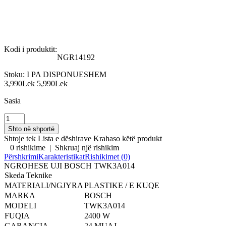
Kodi i produktit:
NGR14192
Stoku:
I PA DISPONUESHEM
3,990Lek
5,990Lek
Sasia
Shtoje tek Lista e dëshirave
Krahaso këtë produkt
0 rishikime
|
Shkruaj një rishikim
Përshkrimi
Karakteristikat
Rishikimet (0)
NGROHESE UJI BOSCH TWK3A014
Skeda Teknike
MATERIALI/NGJYRA
PLASTIKE / E KUQE
MARKA
BOSCH
MODELI
TWK3A014
FUQIA
2400 W
GARANCIA
24 MUAJ