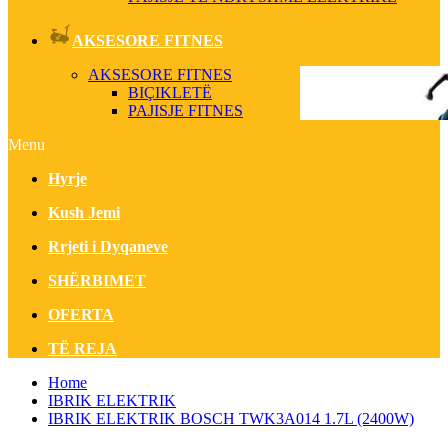
AKSESORE FITNES
AKSESORE FITNES
BIÇIKLETË
PAJISJE FITNES
Menu
Hyrje
Kush Jemi
Rrjeti i Dyqaneve
SHËRBIMET
OFERTA
TË REJA
Home
IBRIK ELEKTRIK
IBRIK ELEKTRIK BOSCH TWK3A014 1.7L (2400W)