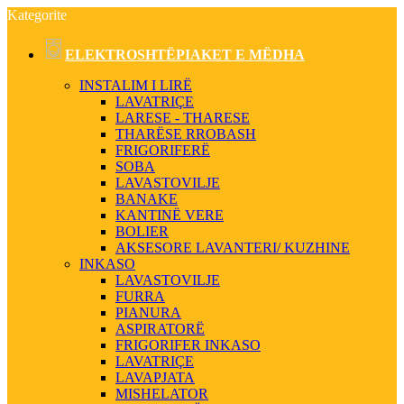
Kategorite
ELEKTROSHTËPIAKET E MËDHA
INSTALIM I LIRË
LAVATRIÇE
LARESE - THARESE
THARËSE RROBASH
FRIGORIFERË
SOBA
LAVASTOVILJE
BANAKE
KANTINË VERE
BOLIER
AKSESORE LAVANTERI/ KUZHINE
INKASO
LAVASTOVILJE
FURRA
PIANURA
ASPIRATORË
FRIGORIFER INKASO
LAVATRIÇE
LAVAPJATA
MISHELATOR