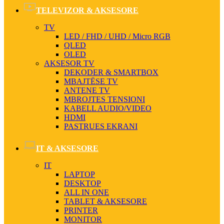
TELEVIZOR & AKSESORE
TV
LED / FHD / UHD / Micro RGB
QLED
OLED
AKSESOR TV
DEKODER & SMARTBOX
MBAJTËSE TV
ANTENE TV
MBROJTES TENSIONI
KABELL AUDIO/VIDEO
HDMI
PASTRUES EKRANI
IT & AKSESORE
IT
LAPTOP
DESKTOP
ALL IN ONE
TABLET & AKSESORE
PRINTER
MONITOR