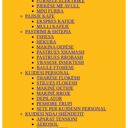
FURNELE ELEKTRIKE
PJEKËSE ME AVULL
MINI FURRA
PAJISJE KAFE
EKSPRES KAFEJE
MULLI KAFEJE
PASTRIMI & SHTEPIA
FSHESA
HEKURA
MAKINA QEPËSE
PASTRUES XHAMASH
PASTRUES RROBASH
VRASESE INSEKTESH
BAULE FTOHESE
KUJDESI PERSONAL
THARËSE FLOKËSH
STILUES FLOKESH
MAKINË QETHJE
MAKINË RROJE
DEPILATOR
PESHORE TRUPI
SETE PER KUJDESIN PERSONAL
KUJDESI NDAJ SHËNDETIT
APARAT TENSIONI
AEROSOL