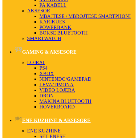
PA KABELL
AKSESOR
MBAJTESE / MBROJTESE SMARTPHONI
KARIKUES
POWERBANK
BOKSE BLUETOOTH
SMARTWATCH
GAMING & AKSESORE
LOJRAT
PS4
XBOX
NINTENDO/GAMEPAD
LEVA/TIMONA
VIDEO LOJERA
DRON
MAKINA BLUETOOTH
HOVERBOARD
ENE KUZHINE & AKSESORE
ENE KUZHINE
SET ENËSH