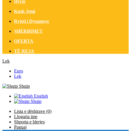
Hyrje
Kush Jemi
Rrjeti i Dyqaneve
SHËRBIMET
OFERTA
TË REJA
Lek
Euro
Lek
Shqip
English
Shqip
Lista e dëshirave (0)
Llogaria ime
Shporta e blerjes
Paguaj