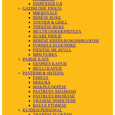
DISPENSER UJI
GATIMI DHE PJEKJA
MIKROVALË
BËRËSE BUKE
TOSTIER & GRILL
THEKËSE BUKE
MULTICOOKER/FRITEZA
ZGARE PJEKJE
BËRËSE KREPA/KOKOSHKA/KOSI
FURNELE ELEKTRIKE
PJEKËSE ME AVULL
MINI FURRA
PAJISJE KAFE
EKSPRES KAFEJE
MULLI KAFEJE
PASTRIMI & SHTEPIA
FSHESA
HEKURA
MAKINA QEPËSE
PASTRUES XHAMASH
PASTRUES RROBASH
VRASESE INSEKTESH
BAULE FTOHESE
KUJDESI PERSONAL
THARËSE FLOKËSH