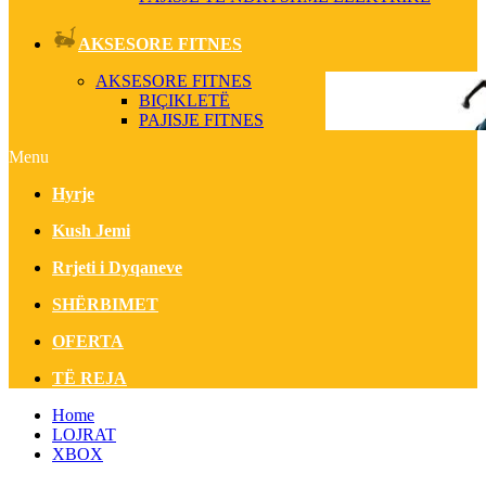
AKSESORE FITNES
AKSESORE FITNES
BIÇIKLETË
PAJISJE FITNES
Menu
Hyrje
Kush Jemi
Rrjeti i Dyqaneve
SHËRBIMET
OFERTA
TË REJA
Home
LOJRAT
XBOX