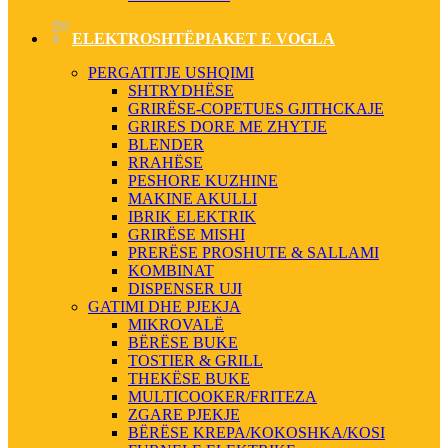
ELEKTROSHTËPIAKET E VOGLA
PERGATITJE USHQIMI
SHTRYDHËSE
GRIRËSE-COPETUES GJITHCKAJE
GRIRES DORE ME ZHYTJE
BLENDER
RRAHËSE
PESHORE KUZHINE
MAKINE AKULLI
IBRIK ELEKTRIK
GRIRËSE MISHI
PRERËSE PROSHUTE & SALLAMI
KOMBINAT
DISPENSER UJI
GATIMI DHE PJEKJA
MIKROVALË
BËRËSE BUKE
TOSTIER & GRILL
THEKËSE BUKE
MULTICOOKER/FRITEZA
ZGARE PJEKJE
BËRËSE KREPA/KOKOSHKA/KOSI