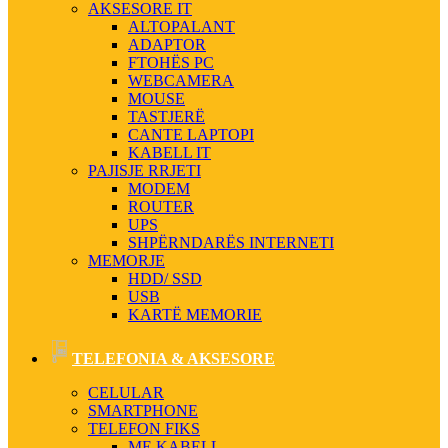
AKSESORE IT
ALTOPALANT
ADAPTOR
FTOHËS PC
WEBCAMERA
MOUSE
TASTJERË
CANTE LAPTOPI
KABELL IT
PAJISJE RRJETI
MODEM
ROUTER
UPS
SHPËRNDARËS INTERNETI
MEMORJE
HDD/ SSD
USB
KARTË MEMORIE
TELEFONIA & AKSESORE
CELULAR
SMARTPHONE
TELEFON FIKS
ME KABELL