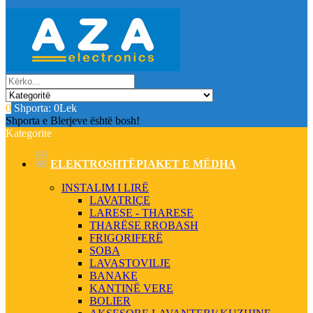
0
Shporta:
0Lek
Shporta e Blerjeve është bosh!
Kategorite
ELEKTROSHTËPIAKET E MËDHA
INSTALIM I LIRË
LAVATRIÇE
LARESE - THARESE
THARËSE RROBASH
FRIGORIFERË
SOBA
LAVASTOVILJE
BANAKE
KANTINË VERE
BOLIER