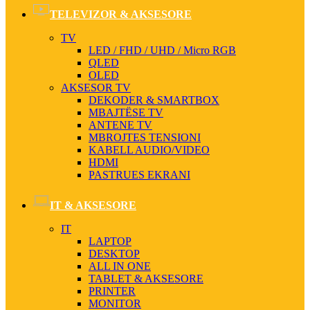
TELEVIZOR & AKSESORE
TV
LED / FHD / UHD / Micro RGB
QLED
OLED
AKSESOR TV
DEKODER & SMARTBOX
MBAJTËSE TV
ANTENE TV
MBROJTES TENSIONI
KABELL AUDIO/VIDEO
HDMI
PASTRUES EKRANI
IT & AKSESORE
IT
LAPTOP
DESKTOP
ALL IN ONE
TABLET & AKSESORE
PRINTER
MONITOR