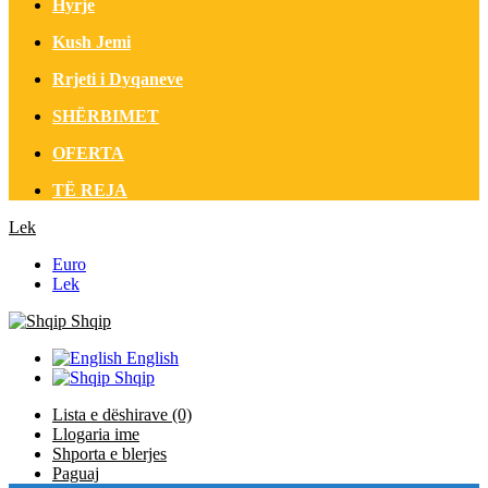
Hyrje
Kush Jemi
Rrjeti i Dyqaneve
SHËRBIMET
OFERTA
TË REJA
Lek
Euro
Lek
Shqip
English
Shqip
Lista e dëshirave (0)
Llogaria ime
Shporta e blerjes
Paguaj