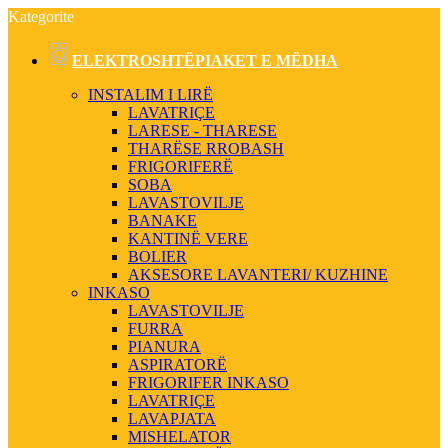
Kategorite
ELEKTROSHTËPIAKET E MËDHA
INSTALIM I LIRË
LAVATRIÇE
LARESE - THARESE
THARËSE RROBASH
FRIGORIFERË
SOBA
LAVASTOVILJE
BANAKE
KANTINË VERE
BOLIER
AKSESORE LAVANTERI/ KUZHINE
INKASO
LAVASTOVILJE
FURRA
PIANURA
ASPIRATORË
FRIGORIFER INKASO
LAVATRIÇE
LAVAPJATA
MISHELATOR