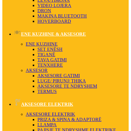
LEVA/TIMONA
VIDEO LOJERA
DRON
MAKINA BLUETOOTH
HOVERBOARD
ENE KUZHINE & AKSESORE
ENE KUZHINE
SET ENËSH
TIGANË
TAVA GATIMI
TENXHERE
AKSESOR
AKSESORE GATIMI
LUGE/ PIRUNJ/ THIKA
AKSESORE TE NDRYSHEM
TERMUS
AKSESORE ELEKTRIK
AKSESORE ELEKTRIK
PRIZA & SPINA & ADAPTORË
LLAMPA
PAJISJE TE NDRYSHME ELEKTRIKE