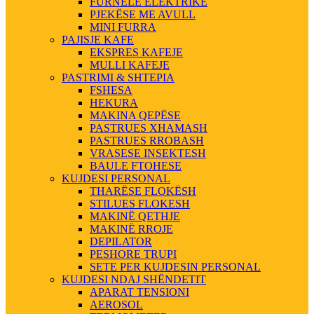
FURNELE ELEKTRIKE
PJEKËSE ME AVULL
MINI FURRA
PAJISJE KAFE
EKSPRES KAFEJE
MULLI KAFEJE
PASTRIMI & SHTEPIA
FSHESA
HEKURA
MAKINA QEPËSE
PASTRUES XHAMASH
PASTRUES RROBASH
VRASESE INSEKTESH
BAULE FTOHESE
KUJDESI PERSONAL
THARËSE FLOKËSH
STILUES FLOKESH
MAKINË QETHJE
MAKINË RROJE
DEPILATOR
PESHORE TRUPI
SETE PER KUJDESIN PERSONAL
KUJDESI NDAJ SHËNDETIT
APARAT TENSIONI
AEROSOL