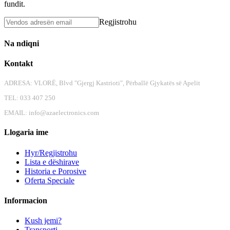
fundit.
Regjistrohu
Na ndiqni
Kontakt
ADRESA: VLORË, Blvd "Gjergj Kastrioti", Përballë Gjykatës së Apelit
TEL: 033 407 250
EMAIL:
info@azaelectronics.com
Llogaria ime
Hyr/Regjistrohu
Lista e dëshirave
Historia e Porosive
Oferta Speciale
Informacion
Kush jemi?
Transporti