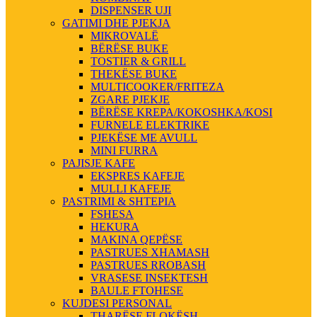
DISPENSER UJI
GATIMI DHE PJEKJA
MIKROVALË
BËRËSE BUKE
TOSTIER & GRILL
THEKËSE BUKE
MULTICOOKER/FRITEZA
ZGARE PJEKJE
BËRËSE KREPA/KOKOSHKA/KOSI
FURNELE ELEKTRIKE
PJEKËSE ME AVULL
MINI FURRA
PAJISJE KAFE
EKSPRES KAFEJE
MULLI KAFEJE
PASTRIMI & SHTEPIA
FSHESA
HEKURA
MAKINA QEPËSE
PASTRUES XHAMASH
PASTRUES RROBASH
VRASESE INSEKTESH
BAULE FTOHESE
KUJDESI PERSONAL
THARËSE FLOKËSH