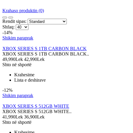
Krahaso produktin (0)
Rendit sipas:
Shfaq:
-14%
Shikim paraprak
XBOX SERIES S 1TB CARBON BLACK
XBOX SERIES S 1TB CARBON BLACK..
49,990Lek
42,990Lek
Shto në shportë
Krahesime
Lista e deshirave
-12%
Shikim paraprak
XBOX SERIES S 512GB WHITE
XBOX SERIES S 512GB WHITE..
41,990Lek
36,900Lek
Shto në shportë
Krahesime