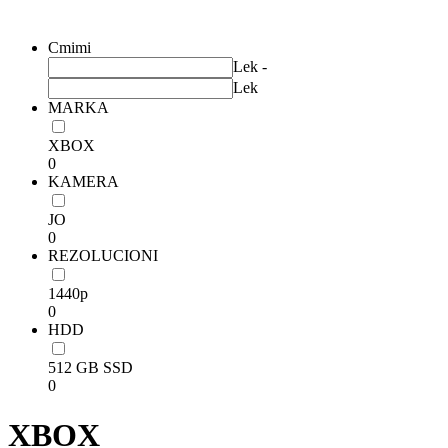
Filtrim
Cmimi
Lek -
Lek
MARKA
XBOX
0
KAMERA
JO
0
REZOLUCIONI
1440p
0
HDD
512 GB SSD
0
XBOX