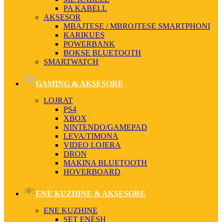
PA KABELL
AKSESOR
MBAJTESE / MBROJTESE SMARTPHONI
KARIKUES
POWERBANK
BOKSE BLUETOOTH
SMARTWATCH
GAMING & AKSESORE
LOJRAT
PS4
XBOX
NINTENDO/GAMEPAD
LEVA/TIMONA
VIDEO LOJERA
DRON
MAKINA BLUETOOTH
HOVERBOARD
ENE KUZHINE & AKSESORE
ENE KUZHINE
SET ENËSH