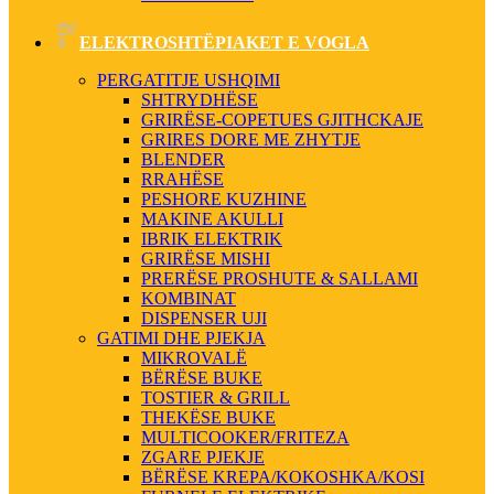
ELEKTROSHTËPIAKET E VOGLA
PERGATITJE USHQIMI
SHTRYDHËSE
GRIRËSE-COPETUES GJITHCKAJE
GRIRES DORE ME ZHYTJE
BLENDER
RRAHËSE
PESHORE KUZHINE
MAKINE AKULLI
IBRIK ELEKTRIK
GRIRËSE MISHI
PRERËSE PROSHUTE & SALLAMI
KOMBINAT
DISPENSER UJI
GATIMI DHE PJEKJA
MIKROVALË
BËRËSE BUKE
TOSTIER & GRILL
THEKËSE BUKE
MULTICOOKER/FRITEZA
ZGARE PJEKJE
BËRËSE KREPA/KOKOSHKA/KOSI