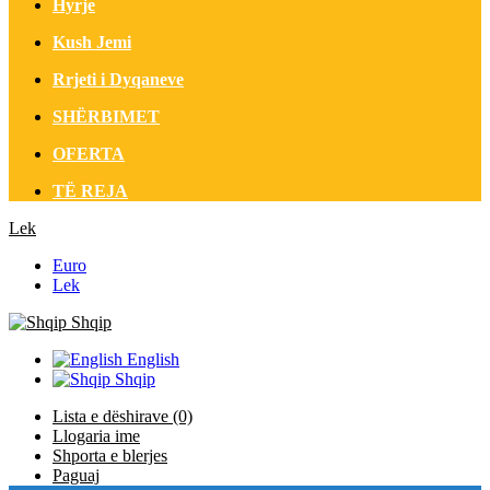
Hyrje
Kush Jemi
Rrjeti i Dyqaneve
SHËRBIMET
OFERTA
TË REJA
Lek
Euro
Lek
Shqip
English
Shqip
Lista e dëshirave (0)
Llogaria ime
Shporta e blerjes
Paguaj