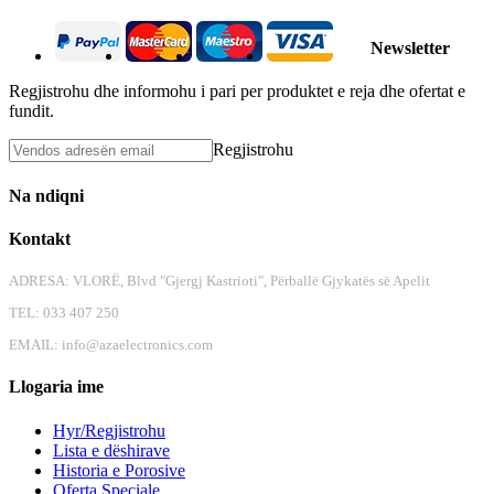
Newsletter
Regjistrohu dhe informohu i pari per produktet e reja dhe ofertat e
fundit.
Regjistrohu
Na ndiqni
Kontakt
ADRESA: VLORË, Blvd "Gjergj Kastrioti", Përballë Gjykatës së Apelit
TEL: 033 407 250
EMAIL:
info@azaelectronics.com
Llogaria ime
Hyr/Regjistrohu
Lista e dëshirave
Historia e Porosive
Oferta Speciale