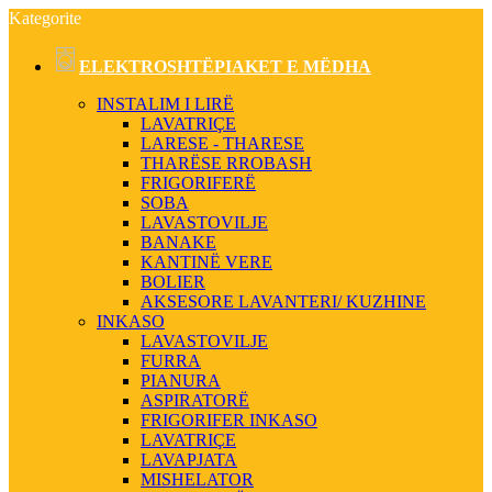
Kategorite
ELEKTROSHTËPIAKET E MËDHA
INSTALIM I LIRË
LAVATRIÇE
LARESE - THARESE
THARËSE RROBASH
FRIGORIFERË
SOBA
LAVASTOVILJE
BANAKE
KANTINË VERE
BOLIER
AKSESORE LAVANTERI/ KUZHINE
INKASO
LAVASTOVILJE
FURRA
PIANURA
ASPIRATORË
FRIGORIFER INKASO
LAVATRIÇE
LAVAPJATA
MISHELATOR