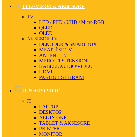
TELEVIZOR & AKSESORE
TV
LED / FHD / UHD / Micro RGB
QLED
OLED
AKSESOR TV
DEKODER & SMARTBOX
MBAJTËSE TV
ANTENE TV
MBROJTES TENSIONI
KABELL AUDIO/VIDEO
HDMI
PASTRUES EKRANI
IT & AKSESORE
IT
LAPTOP
DESKTOP
ALL IN ONE
TABLET & AKSESORE
PRINTER
MONITOR