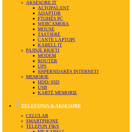
AKSESORE IT
ALTOPALANT
ADAPTOR
FTOHËS PC
WEBCAMERA
MOUSE
TASTJERË
CANTE LAPTOPI
KABELL IT
PAJISJE RRJETI
MODEM
ROUTER
UPS
SHPËRNDARËS INTERNETI
MEMORJE
HDD/ SSD
USB
KARTË MEMORIE
TELEFONIA & AKSESORE
CELULAR
SMARTPHONE
TELEFON FIKS
ME KABELL