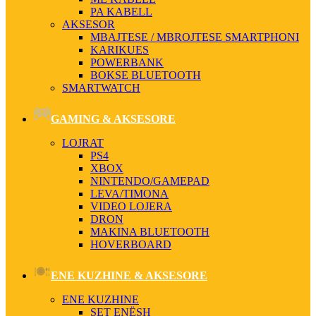
PA KABELL
AKSESOR
MBAJTESE / MBROJTESE SMARTPHONI
KARIKUES
POWERBANK
BOKSE BLUETOOTH
SMARTWATCH
GAMING & AKSESORE
LOJRAT
PS4
XBOX
NINTENDO/GAMEPAD
LEVA/TIMONA
VIDEO LOJERA
DRON
MAKINA BLUETOOTH
HOVERBOARD
ENE KUZHINE & AKSESORE
ENE KUZHINE
SET ENËSH