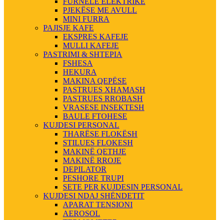
FURNELE ELEKTRIKE
PJEKËSE ME AVULL
MINI FURRA
PAJISJE KAFE
EKSPRES KAFEJE
MULLI KAFEJE
PASTRIMI & SHTEPIA
FSHESA
HEKURA
MAKINA QEPËSE
PASTRUES XHAMASH
PASTRUES RROBASH
VRASESE INSEKTESH
BAULE FTOHESE
KUJDESI PERSONAL
THARËSE FLOKËSH
STILUES FLOKESH
MAKINË QETHJE
MAKINË RROJE
DEPILATOR
PESHORE TRUPI
SETE PER KUJDESIN PERSONAL
KUJDESI NDAJ SHËNDETIT
APARAT TENSIONI
AEROSOL