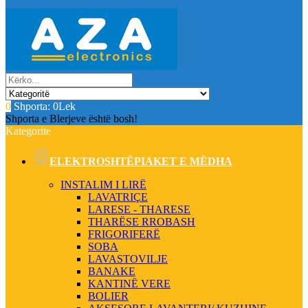
0
Shporta:
0Lek
Shporta e Blerjeve është bosh!
Kategorite
ELEKTROSHTËPIAKET E MËDHA
INSTALIM I LIRË
LAVATRIÇE
LARESE - THARESE
THARËSE RROBASH
FRIGORIFERË
SOBA
LAVASTOVILJE
BANAKE
KANTINË VERE
BOLIER