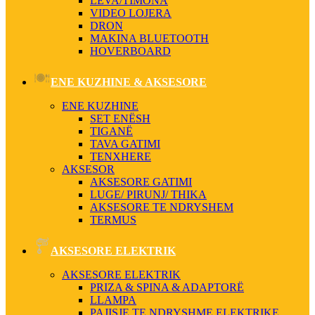
LEVA/TIMONA
VIDEO LOJERA
DRON
MAKINA BLUETOOTH
HOVERBOARD
ENE KUZHINE & AKSESORE
ENE KUZHINE
SET ENËSH
TIGANË
TAVA GATIMI
TENXHERE
AKSESOR
AKSESORE GATIMI
LUGE/ PIRUNJ/ THIKA
AKSESORE TE NDRYSHEM
TERMUS
AKSESORE ELEKTRIK
AKSESORE ELEKTRIK
PRIZA & SPINA & ADAPTORË
LLAMPA
PAJISJE TE NDRYSHME ELEKTRIKE