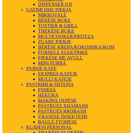
DISPENSER UJI
GATIMI DHE PJEKJA
MIKROVALË
BËRËSE BUKE
TOSTIER & GRILL
THEKËSE BUKE
MULTICOOKER/FRITEZA
ZGARE PJEKJE
BËRËSE KREPA/KOKOSHKA/KOSI
FURNELE ELEKTRIKE
PJEKËSE ME AVULL
MINI FURRA
PAJISJE KAFE
EKSPRES KAFEJE
MULLI KAFEJE
PASTRIMI & SHTEPIA
FSHESA
HEKURA
MAKINA QEPËSE
PASTRUES XHAMASH
PASTRUES RROBASH
VRASESE INSEKTESH
BAULE FTOHESE
KUJDESI PERSONAL
THARËSE FLOKËSH