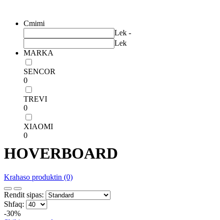
Filtrim
Cmimi
Lek -
Lek
MARKA
SENCOR
0
TREVI
0
XIAOMI
0
HOVERBOARD
Krahaso produktin (0)
Rendit sipas:
Shfaq:
-30%