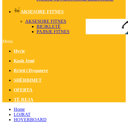
AKSESORE FITNES
AKSESORE FITNES
BIÇIKLETË
PAJISJE FITNES
Menu
Hyrje
Kush Jemi
Rrjeti i Dyqaneve
SHËRBIMET
OFERTA
TË REJA
Home
LOJRAT
HOVERBOARD