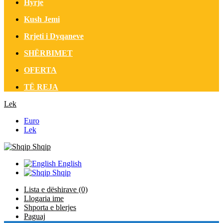
Hyrje
Kush Jemi
Rrjeti i Dyqaneve
SHËRBIMET
OFERTA
TË REJA
Lek
Euro
Lek
Shqip
English
Shqip
Lista e dëshirave (0)
Llogaria ime
Shporta e blerjes
Paguaj