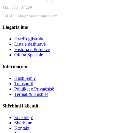
TEL: 033 407 250
EMAIL:
info@azaelectronics.com
Llogaria ime
Hyr/Regjistrohu
Lista e dëshirave
Historia e Porosive
Oferta Speciale
Informacion
Kush jemi?
Transporti
Politikat e Privatësisë
Termat & Kushtet
Shërbimi i klientit
Si të blej?
Shërbime
Kontakt