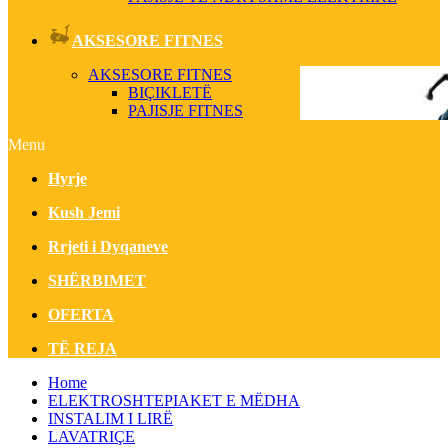
AKSESORE FITNES
AKSESORE FITNES
BIÇIKLETË
PAJISJE FITNES
Menu
Hyrje
Kush Jemi
Rrjeti i Dyqaneve
SHËRBIMET
OFERTA
TË REJA
Home
ELEKTROSHTEPIAKET E MËDHA
INSTALIM I LIRË
LAVATRIÇE