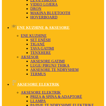
LEVA/TIMONA
VIDEO LOJERA
DRON
MAKINA BLUETOOTH
HOVERBOARD
ENE KUZHINE & AKSESORE
ENE KUZHINE
SET ENËSH
TIGANË
TAVA GATIMI
TENXHERE
AKSESOR
AKSESORE GATIMI
LUGE/ PIRUNJ/ THIKA
AKSESORE TE NDRYSHEM
TERMUS
AKSESORE ELEKTRIK
AKSESORE ELEKTRIK
PRIZA & SPINA & ADAPTORË
LLAMPA
PAJISJE TE NDRYSHME ELEKTRIKE