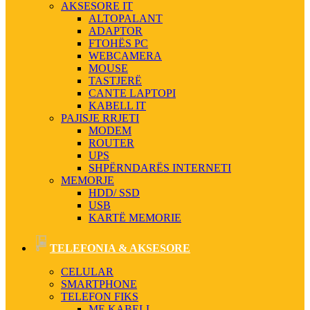
AKSESORE IT
ALTOPALANT
ADAPTOR
FTOHËS PC
WEBCAMERA
MOUSE
TASTJERË
CANTE LAPTOPI
KABELL IT
PAJISJE RRJETI
MODEM
ROUTER
UPS
SHPËRNDARËS INTERNETI
MEMORJE
HDD/ SSD
USB
KARTË MEMORIE
TELEFONIA & AKSESORE
CELULAR
SMARTPHONE
TELEFON FIKS
ME KABELL