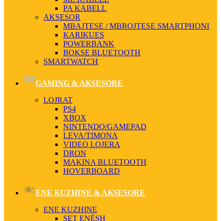
PA KABELL
AKSESOR
MBAJTESE / MBROJTESE SMARTPHONI
KARIKUES
POWERBANK
BOKSE BLUETOOTH
SMARTWATCH
GAMING & AKSESORE
LOJRAT
PS4
XBOX
NINTENDO/GAMEPAD
LEVA/TIMONA
VIDEO LOJERA
DRON
MAKINA BLUETOOTH
HOVERBOARD
ENE KUZHINE & AKSESORE
ENE KUZHINE
SET ENËSH