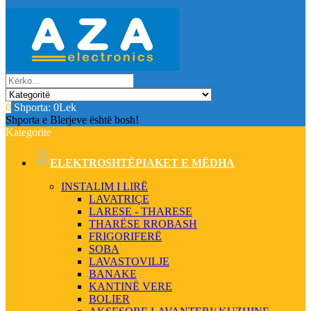
0
Shporta:
0Lek
Shporta e Blerjeve është bosh!
Kategorite
ELEKTROSHTËPIAKET E MËDHA
INSTALIM I LIRË
LAVATRIÇE
LARESE - THARESE
THARËSE RROBASH
FRIGORIFERË
SOBA
LAVASTOVILJE
BANAKE
KANTINË VERE
BOLIER