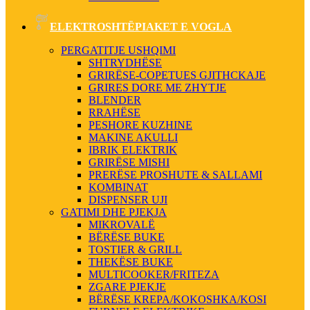
ELEKTROSHTËPIAKET E VOGLA
PERGATITJE USHQIMI
SHTRYDHËSE
GRIRËSE-COPETUES GJITHCKAJE
GRIRES DORE ME ZHYTJE
BLENDER
RRAHËSE
PESHORE KUZHINE
MAKINE AKULLI
IBRIK ELEKTRIK
GRIRËSE MISHI
PRERËSE PROSHUTE & SALLAMI
KOMBINAT
DISPENSER UJI
GATIMI DHE PJEKJA
MIKROVALË
BËRËSE BUKE
TOSTIER & GRILL
THEKËSE BUKE
MULTICOOKER/FRITEZA
ZGARE PJEKJE
BËRËSE KREPA/KOKOSHKA/KOSI