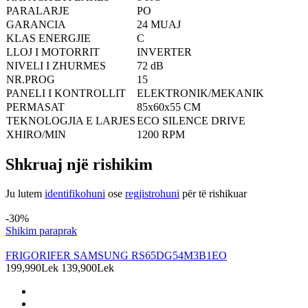
PARALARJE
PO
GARANCIA
24 MUAJ
KLAS ENERGJIE
C
LLOJ I MOTORRIT
INVERTER
NIVELI I ZHURMES
72 dB
NR.PROG
15
PANELI I KONTROLLIT
ELEKTRONIK/MEKANIK
PERMASAT
85x60x55 CM
TEKNOLOGJIA E LARJES
ECO SILENCE DRIVE
XHIRO/MIN
1200 RPM
Shkruaj një rishikim
Ju lutem
identifikohuni
ose
regjistrohuni
për të rishikuar
Produkte të ngjashme
-30%
Shikim paraprak
FRIGORIFER SAMSUNG RS65DG54M3B1EO
199,990Lek
139,900Lek