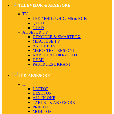
TELEVIZOR & AKSESORE
TV
LED / FHD / UHD / Micro RGB
QLED
OLED
AKSESOR TV
DEKODER & SMARTBOX
MBAJTËSE TV
ANTENE TV
MBROJTES TENSIONI
KABELL AUDIO/VIDEO
HDMI
PASTRUES EKRANI
IT & AKSESORE
IT
LAPTOP
DESKTOP
ALL IN ONE
TABLET & AKSESORE
PRINTER
MONITOR