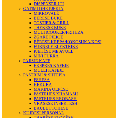
DISPENSER UJI
GATIMI DHE PJEKJA
MIKROVALË
BËRËSE BUKE
TOSTIER & GRILL
THEKËSE BUKE
MULTICOOKER/FRITEZA
ZGARE PJEKJE
BËRËSE KREPA/KOKOSHKA/KOSI
FURNELE ELEKTRIKE
PJEKËSE ME AVULL
MINI FURRA
PAJISJE KAFE
EKSPRES KAFEJE
MULLI KAFEJE
PASTRIMI & SHTEPIA
FSHESA
HEKURA
MAKINA QEPËSE
PASTRUES XHAMASH
PASTRUES RROBASH
VRASESE INSEKTESH
BAULE FTOHESE
KUJDESI PERSONAL
THARËSE FLOKËSH