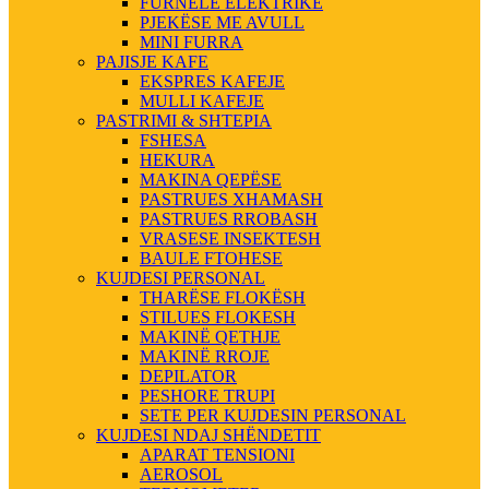
FURNELE ELEKTRIKE
PJEKËSE ME AVULL
MINI FURRA
PAJISJE KAFE
EKSPRES KAFEJE
MULLI KAFEJE
PASTRIMI & SHTEPIA
FSHESA
HEKURA
MAKINA QEPËSE
PASTRUES XHAMASH
PASTRUES RROBASH
VRASESE INSEKTESH
BAULE FTOHESE
KUJDESI PERSONAL
THARËSE FLOKËSH
STILUES FLOKESH
MAKINË QETHJE
MAKINË RROJE
DEPILATOR
PESHORE TRUPI
SETE PER KUJDESIN PERSONAL
KUJDESI NDAJ SHËNDETIT
APARAT TENSIONI
AEROSOL