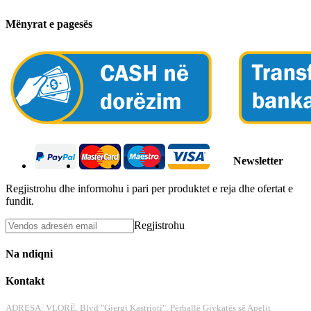
Mënyrat e pagesës
Newsletter
Regjistrohu dhe informohu i pari per produktet e reja dhe ofertat e
fundit.
Regjistrohu
Na ndiqni
Kontakt
ADRESA: VLORË, Blvd "Gjergj Kastrioti", Përballë Gjykatës së Apelit