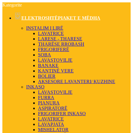
Kategorite
ELEKTROSHTËPIAKET E MËDHA
INSTALIM I LIRË
LAVATRIÇE
LARESE - THARESE
THARËSE RROBASH
FRIGORIFERË
SOBA
LAVASTOVILJE
BANAKE
KANTINË VERE
BOLIER
AKSESORE LAVANTERI/ KUZHINE
INKASO
LAVASTOVILJE
FURRA
PIANURA
ASPIRATORË
FRIGORIFER INKASO
LAVATRIÇE
LAVAPJATA
MISHELATOR