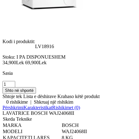
Kodi i produktit:
LV18916
Stoku:
I PA DISPONUESHEM
34,900Lek
69,900Lek
Sasia
Shtoje tek Lista e dëshirave
Krahaso këtë produkt
0 rishikime
|
Shkruaj një rishikim
Përshkrimi
Karakteristikat
Rishikimet (0)
LAVATRICE BOSCH WAJ24068II
Skeda Teknike
MARKA
BOSCH
MODELI
WAJ24068II
KAPACITETI LARES
8 KG