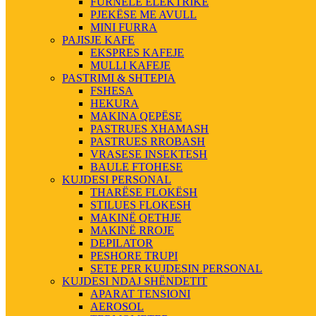
FURNELE ELEKTRIKE
PJEKËSE ME AVULL
MINI FURRA
PAJISJE KAFE
EKSPRES KAFEJE
MULLI KAFEJE
PASTRIMI & SHTEPIA
FSHESA
HEKURA
MAKINA QEPËSE
PASTRUES XHAMASH
PASTRUES RROBASH
VRASESE INSEKTESH
BAULE FTOHESE
KUJDESI PERSONAL
THARËSE FLOKËSH
STILUES FLOKESH
MAKINË QETHJE
MAKINË RROJE
DEPILATOR
PESHORE TRUPI
SETE PER KUJDESIN PERSONAL
KUJDESI NDAJ SHËNDETIT
APARAT TENSIONI
AEROSOL