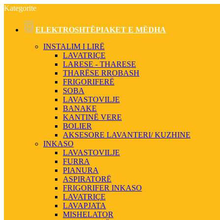
Kategorite
ELEKTROSHTËPIAKET E MËDHA
INSTALIM I LIRË
LAVATRIÇE
LARESE - THARESE
THARËSE RROBASH
FRIGORIFERË
SOBA
LAVASTOVILJE
BANAKE
KANTINË VERE
BOLIER
AKSESORE LAVANTERI/ KUZHINE
INKASO
LAVASTOVILJE
FURRA
PIANURA
ASPIRATORË
FRIGORIFER INKASO
LAVATRIÇE
LAVAPJATA
MISHELATOR