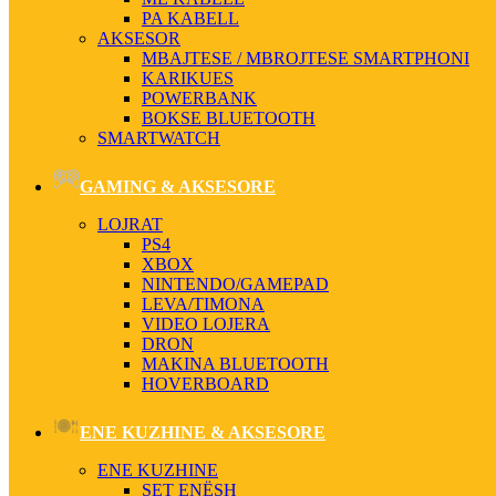
PA KABELL
AKSESOR
MBAJTESE / MBROJTESE SMARTPHONI
KARIKUES
POWERBANK
BOKSE BLUETOOTH
SMARTWATCH
GAMING & AKSESORE
LOJRAT
PS4
XBOX
NINTENDO/GAMEPAD
LEVA/TIMONA
VIDEO LOJERA
DRON
MAKINA BLUETOOTH
HOVERBOARD
ENE KUZHINE & AKSESORE
ENE KUZHINE
SET ENËSH