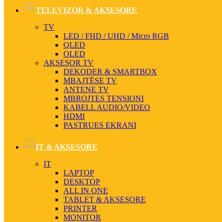
TELEVIZOR & AKSESORE
TV
LED / FHD / UHD / Micro RGB
QLED
OLED
AKSESOR TV
DEKODER & SMARTBOX
MBAJTËSE TV
ANTENE TV
MBROJTES TENSIONI
KABELL AUDIO/VIDEO
HDMI
PASTRUES EKRANI
IT & AKSESORE
IT
LAPTOP
DESKTOP
ALL IN ONE
TABLET & AKSESORE
PRINTER
MONITOR