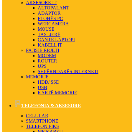
AKSESORE IT
ALTOPALANT
ADAPTOR
FTOHËS PC
WEBCAMERA
MOUSE
TASTJERË
CANTE LAPTOPI
KABELL IT
PAJISJE RRJETI
MODEM
ROUTER
UPS
SHPËRNDARËS INTERNETI
MEMORJE
HDD/ SSD
USB
KARTË MEMORIE
TELEFONIA & AKSESORE
CELULAR
SMARTPHONE
TELEFON FIKS
ME KABELL