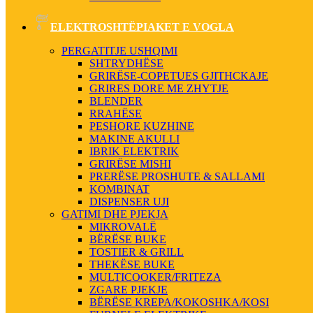
ELEKTROSHTËPIAKET E VOGLA
PERGATITJE USHQIMI
SHTRYDHËSE
GRIRËSE-COPETUES GJITHCKAJE
GRIRES DORE ME ZHYTJE
BLENDER
RRAHËSE
PESHORE KUZHINE
MAKINE AKULLI
IBRIK ELEKTRIK
GRIRËSE MISHI
PRERËSE PROSHUTE & SALLAMI
KOMBINAT
DISPENSER UJI
GATIMI DHE PJEKJA
MIKROVALË
BËRËSE BUKE
TOSTIER & GRILL
THEKËSE BUKE
MULTICOOKER/FRITEZA
ZGARE PJEKJE
BËRËSE KREPA/KOKOSHKA/KOSI