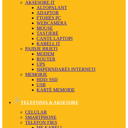
AKSESORE IT
ALTOPALANT
ADAPTOR
FTOHËS PC
WEBCAMERA
MOUSE
TASTJERË
CANTE LAPTOPI
KABELL IT
PAJISJE RRJETI
MODEM
ROUTER
UPS
SHPËRNDARËS INTERNETI
MEMORJE
HDD/ SSD
USB
KARTË MEMORIE
TELEFONIA & AKSESORE
CELULAR
SMARTPHONE
TELEFON FIKS
ME KABELL