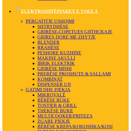
ELEKTROSHTËPIAKET E VOGLA
PERGATITJE USHQIMI
SHTRYDHËSE
GRIRËSE-COPETUES GJITHCKAJE
GRIRES DORE ME ZHYTJE
BLENDER
RRAHËSE
PESHORE KUZHINE
MAKINE AKULLI
IBRIK ELEKTRIK
GRIRËSE MISHI
PRERËSE PROSHUTE & SALLAMI
KOMBINAT
DISPENSER UJI
GATIMI DHE PJEKJA
MIKROVALË
BËRËSE BUKE
TOSTIER & GRILL
THEKËSE BUKE
MULTICOOKER/FRITEZA
ZGARE PJEKJE
BËRËSE KREPA/KOKOSHKA/KOSI