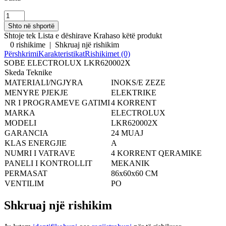
Shtoje tek Lista e dëshirave
Krahaso këtë produkt
0 rishikime
|
Shkruaj një rishikim
Përshkrimi
Karakteristikat
Rishikimet (0)
SOBE ELECTROLUX LKR620002X
Skeda Teknike
MATERIALI/NGJYRA
INOKS/E ZEZE
MENYRE PJEKJE
ELEKTRIKE
NR I PROGRAMEVE GATIMI
4 KORRENT
MARKA
ELECTROLUX
MODELI
LKR620002X
GARANCIA
24 MUAJ
KLAS ENERGJIE
A
NUMRI I VATRAVE
4 KORRENT QERAMIKE
PANELI I KONTROLLIT
MEKANIK
PERMASAT
86x60x60 CM
VENTILIM
PO
Shkruaj një rishikim