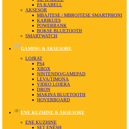
PA KABELL
AKSESOR
MBAJTESE / MBROJTESE SMARTPHONI
KARIKUES
POWERBANK
BOKSE BLUETOOTH
SMARTWATCH
GAMING & AKSESORE
LOJRAT
PS4
XBOX
NINTENDO/GAMEPAD
LEVA/TIMONA
VIDEO LOJERA
DRON
MAKINA BLUETOOTH
HOVERBOARD
ENE KUZHINE & AKSESORE
ENE KUZHINE
SET ENËSH