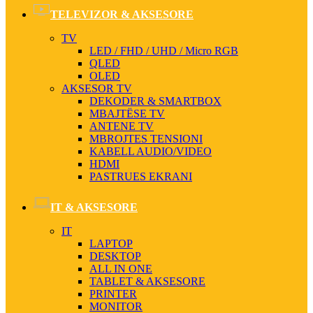
TELEVIZOR & AKSESORE
TV
LED / FHD / UHD / Micro RGB
QLED
OLED
AKSESOR TV
DEKODER & SMARTBOX
MBAJTËSE TV
ANTENE TV
MBROJTES TENSIONI
KABELL AUDIO/VIDEO
HDMI
PASTRUES EKRANI
IT & AKSESORE
IT
LAPTOP
DESKTOP
ALL IN ONE
TABLET & AKSESORE
PRINTER
MONITOR