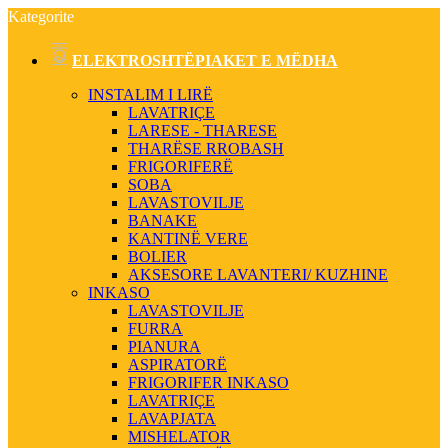
Kategorite
ELEKTROSHTËPIAKET E MËDHA
INSTALIM I LIRË
LAVATRIÇE
LARESE - THARESE
THARËSE RROBASH
FRIGORIFERË
SOBA
LAVASTOVILJE
BANAKE
KANTINË VERE
BOLIER
AKSESORE LAVANTERI/ KUZHINE
INKASO
LAVASTOVILJE
FURRA
PIANURA
ASPIRATORË
FRIGORIFER INKASO
LAVATRIÇE
LAVAPJATA
MISHELATOR