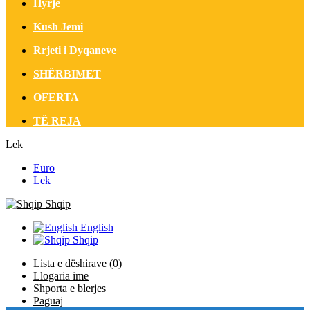
Hyrje
Kush Jemi
Rrjeti i Dyqaneve
SHËRBIMET
OFERTA
TË REJA
Lek
Euro
Lek
Shqip
English
Shqip
Lista e dëshirave (0)
Llogaria ime
Shporta e blerjes
Paguaj