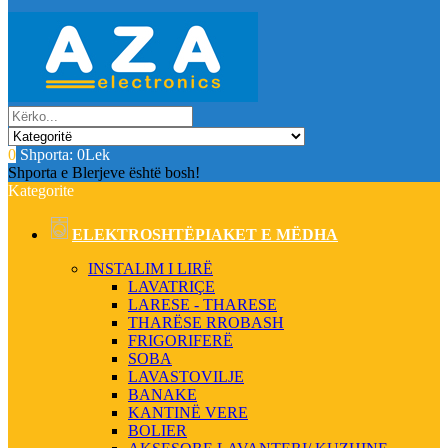
0
Shporta:
0Lek
Shporta e Blerjeve është bosh!
Kategorite
ELEKTROSHTËPIAKET E MËDHA
INSTALIM I LIRË
LAVATRIÇE
LARESE - THARESE
THARËSE RROBASH
FRIGORIFERË
SOBA
LAVASTOVILJE
BANAKE
KANTINË VERE
BOLIER