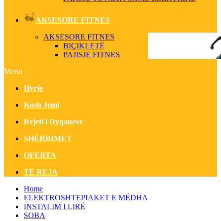
AKSESORE FITNES
AKSESORE FITNES
BIÇIKLETË
PAJISJE FITNES
Menu
Hyrje
Kush Jemi
Rrjeti i Dyqaneve
SHËRBIMET
OFERTA
TË REJA
Home
ELEKTROSHTEPIAKET E MËDHA
INSTALIM I LIRË
SOBA