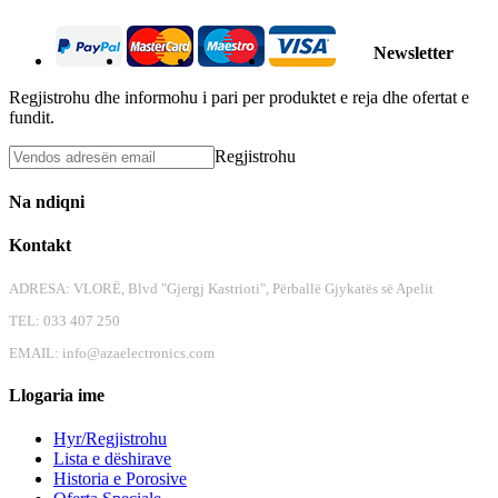
Newsletter
Regjistrohu dhe informohu i pari per produktet e reja dhe ofertat e
fundit.
Regjistrohu
Na ndiqni
Kontakt
ADRESA: VLORË, Blvd "Gjergj Kastrioti", Përballë Gjykatës së Apelit
TEL: 033 407 250
EMAIL:
info@azaelectronics.com
Llogaria ime
Hyr/Regjistrohu
Lista e dëshirave
Historia e Porosive