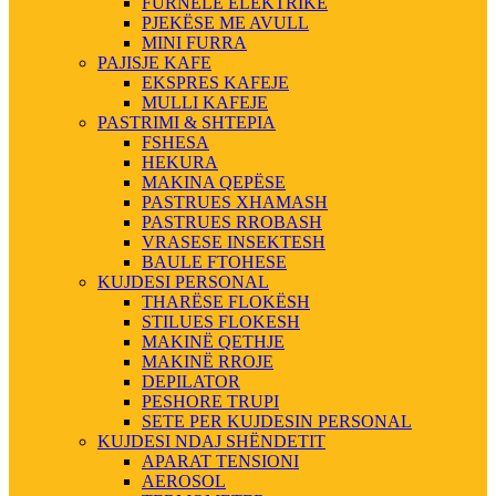
FURNELE ELEKTRIKE
PJEKËSE ME AVULL
MINI FURRA
PAJISJE KAFE
EKSPRES KAFEJE
MULLI KAFEJE
PASTRIMI & SHTEPIA
FSHESA
HEKURA
MAKINA QEPËSE
PASTRUES XHAMASH
PASTRUES RROBASH
VRASESE INSEKTESH
BAULE FTOHESE
KUJDESI PERSONAL
THARËSE FLOKËSH
STILUES FLOKESH
MAKINË QETHJE
MAKINË RROJE
DEPILATOR
PESHORE TRUPI
SETE PER KUJDESIN PERSONAL
KUJDESI NDAJ SHËNDETIT
APARAT TENSIONI
AEROSOL