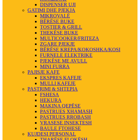
DISPENSER UJI
GATIMI DHE PJEKJA
MIKROVALË
BËRËSE BUKE
TOSTIER & GRILL
THEKËSE BUKE
MULTICOOKER/FRITEZA
ZGARE PJEKJE
BËRËSE KREPA/KOKOSHKA/KOSI
FURNELE ELEKTRIKE
PJEKËSE ME AVULL
MINI FURRA
PAJISJE KAFE
EKSPRES KAFEJE
MULLI KAFEJE
PASTRIMI & SHTEPIA
FSHESA
HEKURA
MAKINA QEPËSE
PASTRUES XHAMASH
PASTRUES RROBASH
VRASESE INSEKTESH
BAULE FTOHESE
KUJDESI PERSONAL
THARËSE FLOKËSH