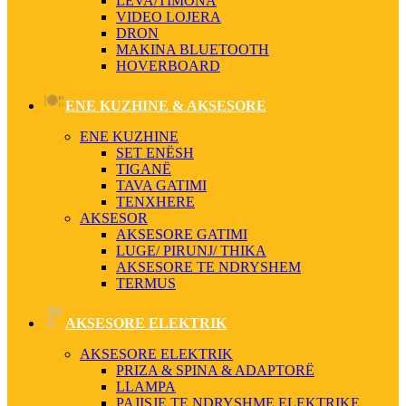
LEVA/TIMONA
VIDEO LOJERA
DRON
MAKINA BLUETOOTH
HOVERBOARD
ENE KUZHINE & AKSESORE
ENE KUZHINE
SET ENËSH
TIGANË
TAVA GATIMI
TENXHERE
AKSESOR
AKSESORE GATIMI
LUGE/ PIRUNJ/ THIKA
AKSESORE TE NDRYSHEM
TERMUS
AKSESORE ELEKTRIK
AKSESORE ELEKTRIK
PRIZA & SPINA & ADAPTORË
LLAMPA
PAJISJE TE NDRYSHME ELEKTRIKE