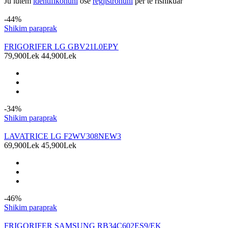
Ju lutem
identifikohuni
ose
regjistrohuni
për të rishikuar
Produkte të ngjashme
-44%
Shikim paraprak
FRIGORIFER LG GBV21L0EPY
79,900Lek
44,900Lek
-34%
Shikim paraprak
LAVATRICE LG F2WV308NEW3
69,900Lek
45,900Lek
-46%
Shikim paraprak
FRIGORIFER SAMSUNG RB34C602ES9/EK