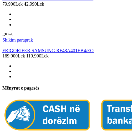
79,900Lek
42,990Lek
-29%
Shikim paraprak
FRIGORIFER SAMSUNG RF48A401EB4/EO
169,900Lek
119,900Lek
Mënyrat e pagesës