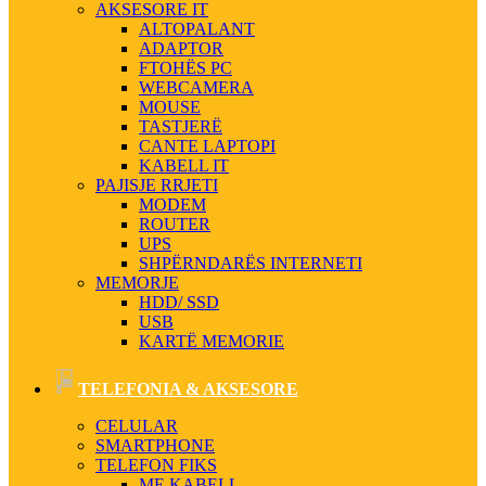
AKSESORE IT
ALTOPALANT
ADAPTOR
FTOHËS PC
WEBCAMERA
MOUSE
TASTJERË
CANTE LAPTOPI
KABELL IT
PAJISJE RRJETI
MODEM
ROUTER
UPS
SHPËRNDARËS INTERNETI
MEMORJE
HDD/ SSD
USB
KARTË MEMORIE
TELEFONIA & AKSESORE
CELULAR
SMARTPHONE
TELEFON FIKS
ME KABELL