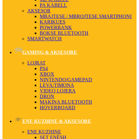
PA KABELL
AKSESOR
MBAJTESE / MBROJTESE SMARTPHONI
KARIKUES
POWERBANK
BOKSE BLUETOOTH
SMARTWATCH
GAMING & AKSESORE
LOJRAT
PS4
XBOX
NINTENDO/GAMEPAD
LEVA/TIMONA
VIDEO LOJERA
DRON
MAKINA BLUETOOTH
HOVERBOARD
ENE KUZHINE & AKSESORE
ENE KUZHINE
SET ENËSH