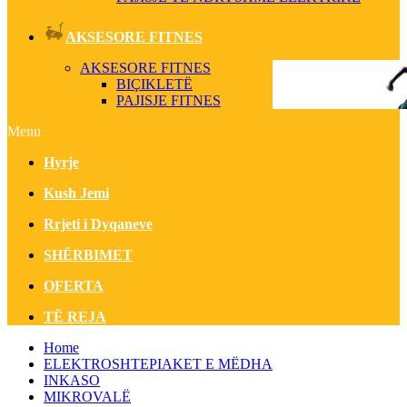
AKSESORE FITNES
AKSESORE FITNES
BIÇIKLETË
PAJISJE FITNES
Menu
Hyrje
Kush Jemi
Rrjeti i Dyqaneve
SHËRBIMET
OFERTA
TË REJA
Home
ELEKTROSHTEPIAKET E MËDHA
INKASO
MIKROVALË