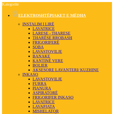
Kategorite
ELEKTROSHTËPIAKET E MËDHA
INSTALIM I LIRË
LAVATRIÇE
LARESE - THARESE
THARËSE RROBASH
FRIGORIFERË
SOBA
LAVASTOVILJE
BANAKE
KANTINË VERE
BOLIER
AKSESORE LAVANTERI/ KUZHINE
INKASO
LAVASTOVILJE
FURRA
PIANURA
ASPIRATORË
FRIGORIFER INKASO
LAVATRIÇE
LAVAPJATA
MISHELATOR