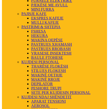
FURNELE ELEKTRIKE
PJEKËSE ME AVULL
MINI FURRA
PAJISJE KAFE
EKSPRES KAFEJE
MULLI KAFEJE
PASTRIMI & SHTEPIA
FSHESA
HEKURA
MAKINA QEPËSE
PASTRUES XHAMASH
PASTRUES RROBASH
VRASESE INSEKTESH
BAULE FTOHESE
KUJDESI PERSONAL
THARËSE FLOKËSH
STILUES FLOKESH
MAKINË QETHJE
MAKINË RROJE
DEPILATOR
PESHORE TRUPI
SETE PER KUJDESIN PERSONAL
KUJDESI NDAJ SHËNDETIT
APARAT TENSIONI
AEROSOL