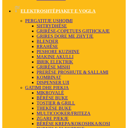
ELEKTROSHTËPIAKET E VOGLA
PERGATITJE USHQIMI
SHTRYDHËSE
GRIRËSE-COPETUES GJITHCKAJE
GRIRES DORE ME ZHYTJE
BLENDER
RRAHËSE
PESHORE KUZHINE
MAKINE AKULLI
IBRIK ELEKTRIK
GRIRËSE MISHI
PRERËSE PROSHUTE & SALLAMI
KOMBINAT
DISPENSER UJI
GATIMI DHE PJEKJA
MIKROVALË
BËRËSE BUKE
TOSTIER & GRILL
THEKËSE BUKE
MULTICOOKER/FRITEZA
ZGARE PJEKJE
BËRËSE KREPA/KOKOSHKA/KOSI