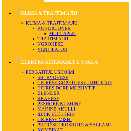
KLIMA & TRAJTIM AJRI
KLIMA & TRAJTIM AJRI
KONDICIONER
MULTISPLIT
TRAJTIM AJRI
NGROHËSE
VENTILATOR
ELEKTROSHTËPIAKET E VOGLA
PERGATITJE USHQIMI
SHTRYDHËSE
GRIRËSE-COPETUES GJITHCKAJE
GRIRES DORE ME ZHYTJE
BLENDER
RRAHËSE
PESHORE KUZHINE
MAKINE AKULLI
IBRIK ELEKTRIK
GRIRËSE MISHI
PRERËSE PROSHUTE & SALLAMI
KOMBINAT