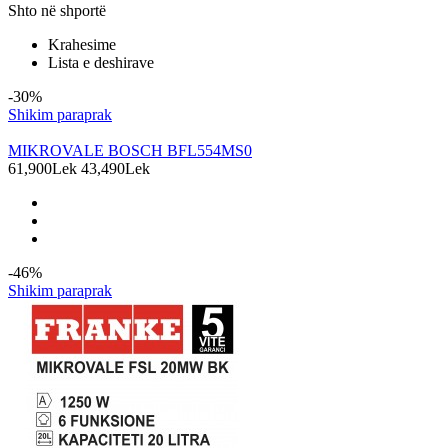
Shto në shportë
Krahesime
Lista e deshirave
-30%
Shikim paraprak
MIKROVALE BOSCH BFL554MS0
61,900Lek
43,490Lek
-46%
Shikim paraprak