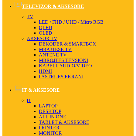
TELEVIZOR & AKSESORE
TV
LED / FHD / UHD / Micro RGB
QLED
OLED
AKSESOR TV
DEKODER & SMARTBOX
MBAJTËSE TV
ANTENE TV
MBROJTES TENSIONI
KABELL AUDIO/VIDEO
HDMI
PASTRUES EKRANI
IT & AKSESORE
IT
LAPTOP
DESKTOP
ALL IN ONE
TABLET & AKSESORE
PRINTER
MONITOR