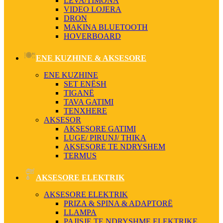
LEVA/TIMONA
VIDEO LOJERA
DRON
MAKINA BLUETOOTH
HOVERBOARD
ENE KUZHINE & AKSESORE
ENE KUZHINE
SET ENËSH
TIGANË
TAVA GATIMI
TENXHERE
AKSESOR
AKSESORE GATIMI
LUGE/ PIRUNJ/ THIKA
AKSESORE TE NDRYSHEM
TERMUS
AKSESORE ELEKTRIK
AKSESORE ELEKTRIK
PRIZA & SPINA & ADAPTORË
LLAMPA
PAJISJE TE NDRYSHME ELEKTRIKE