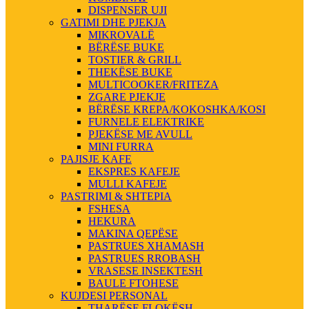
DISPENSER UJI
GATIMI DHE PJEKJA
MIKROVALË
BËRËSE BUKE
TOSTIER & GRILL
THEKËSE BUKE
MULTICOOKER/FRITEZA
ZGARE PJEKJE
BËRËSE KREPA/KOKOSHKA/KOSI
FURNELE ELEKTRIKE
PJEKËSE ME AVULL
MINI FURRA
PAJISJE KAFE
EKSPRES KAFEJE
MULLI KAFEJE
PASTRIMI & SHTEPIA
FSHESA
HEKURA
MAKINA QEPËSE
PASTRUES XHAMASH
PASTRUES RROBASH
VRASESE INSEKTESH
BAULE FTOHESE
KUJDESI PERSONAL
THARËSE FLOKËSH