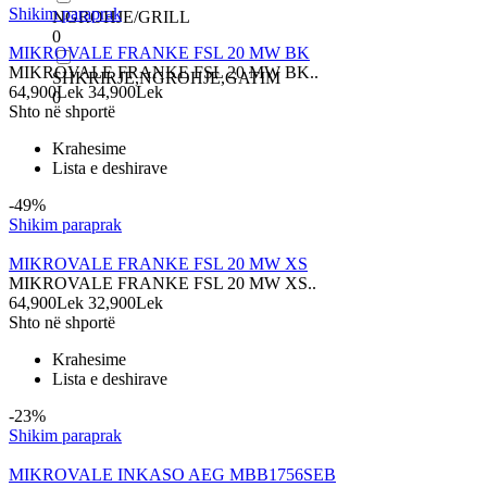
Shikim paraprak
NGROHJE/GRILL
0
MIKROVALE FRANKE FSL 20 MW BK
MIKROVALE FRANKE FSL 20 MW BK..
SHKRIRJE,NGROHJE,GATIM
64,900Lek
34,900Lek
0
Shto në shportë
Krahesime
Lista e deshirave
-49%
Shikim paraprak
MIKROVALE FRANKE FSL 20 MW XS
MIKROVALE FRANKE FSL 20 MW XS..
64,900Lek
32,900Lek
Shto në shportë
Krahesime
Lista e deshirave
-23%
Shikim paraprak
MIKROVALE INKASO AEG MBB1756SEB