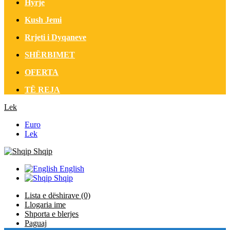
Hyrje
Kush Jemi
Rrjeti i Dyqaneve
SHËRBIMET
OFERTA
TË REJA
Lek
Euro
Lek
Shqip
English
Shqip
Lista e dëshirave (0)
Llogaria ime
Shporta e blerjes
Paguaj