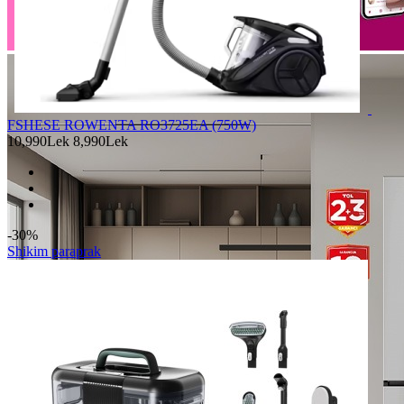
FSHESE ROWENTA RO3725EA (750W)
10,990Lek
8,990Lek
-30%
Shikim paraprak