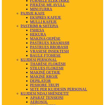
FURNELE ELEKTRIKE
PJEKËSE ME AVULL
MINI FURRA
PAJISJE KAFE
EKSPRES KAFEJE
MULLI KAFEJE
PASTRIMI & SHTEPIA
FSHESA
HEKURA
MAKINA QEPËSE
PASTRUES XHAMASH
PASTRUES RROBASH
VRASESE INSEKTESH
BAULE FTOHESE
KUJDESI PERSONAL
THARËSE FLOKËSH
STILUES FLOKESH
MAKINË QETHJE
MAKINË RROJE
DEPILATOR
PESHORE TRUPI
SETE PER KUJDESIN PERSONAL
KUJDESI NDAJ SHËNDETIT
APARAT TENSIONI
AEROSOL