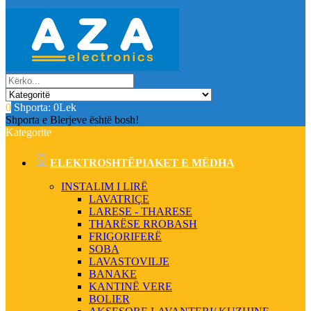
0
Shporta:
0Lek
Shporta e Blerjeve është bosh!
Kategorite
ELEKTROSHTËPIAKET E MËDHA
INSTALIM I LIRË
LAVATRIÇE
LARESE - THARESE
THARËSE RROBASH
FRIGORIFERË
SOBA
LAVASTOVILJE
BANAKE
KANTINË VERE
BOLIER