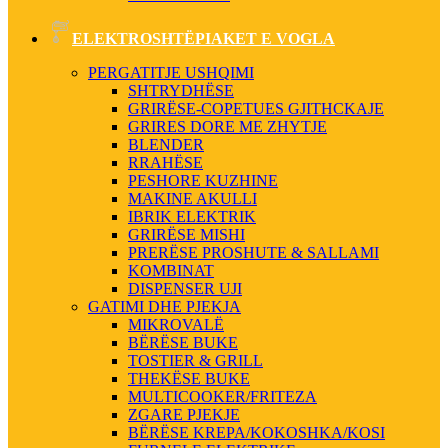
ELEKTROSHTËPIAKET E VOGLA
PERGATITJE USHQIMI
SHTRYDHËSE
GRIRËSE-COPETUES GJITHCKAJE
GRIRES DORE ME ZHYTJE
BLENDER
RRAHËSE
PESHORE KUZHINE
MAKINE AKULLI
IBRIK ELEKTRIK
GRIRËSE MISHI
PRERËSE PROSHUTE & SALLAMI
KOMBINAT
DISPENSER UJI
GATIMI DHE PJEKJA
MIKROVALË
BËRËSE BUKE
TOSTIER & GRILL
THEKËSE BUKE
MULTICOOKER/FRITEZA
ZGARE PJEKJE
BËRËSE KREPA/KOKOSHKA/KOSI