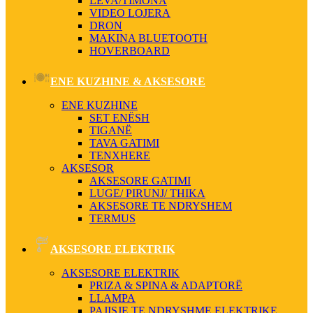
LEVA/TIMONA
VIDEO LOJERA
DRON
MAKINA BLUETOOTH
HOVERBOARD
ENE KUZHINE & AKSESORE
ENE KUZHINE
SET ENËSH
TIGANË
TAVA GATIMI
TENXHERE
AKSESOR
AKSESORE GATIMI
LUGE/ PIRUNJ/ THIKA
AKSESORE TE NDRYSHEM
TERMUS
AKSESORE ELEKTRIK
AKSESORE ELEKTRIK
PRIZA & SPINA & ADAPTORË
LLAMPA
PAJISJE TE NDRYSHME ELEKTRIKE