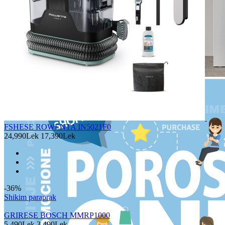
FSHESE ROWENTA IN5021F0
24,990Lek
17,390Lek
-36%
Shikim paraprak
GRIRESE BOSCH MMRP1000
5,490Lek
3,490Lek