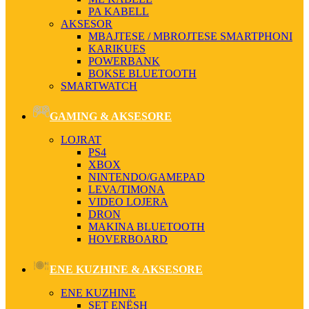
PA KABELL
AKSESOR
MBAJTESE / MBROJTESE SMARTPHONI
KARIKUES
POWERBANK
BOKSE BLUETOOTH
SMARTWATCH
GAMING & AKSESORE
LOJRAT
PS4
XBOX
NINTENDO/GAMEPAD
LEVA/TIMONA
VIDEO LOJERA
DRON
MAKINA BLUETOOTH
HOVERBOARD
ENE KUZHINE & AKSESORE
ENE KUZHINE
SET ENËSH