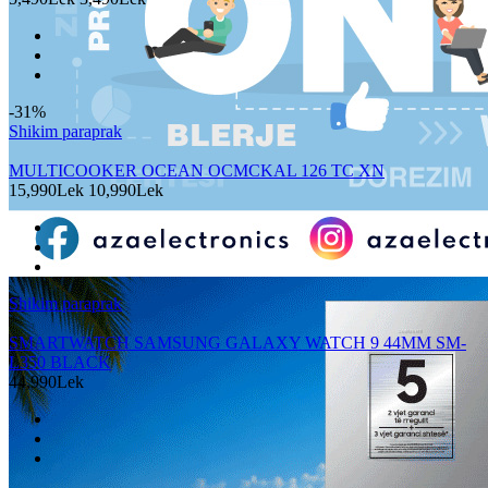
-31%
Shikim paraprak
MULTICOOKER OCEAN OCMCKAL 126 TC XN
15,990Lek
10,990Lek
Shikim paraprak
SMARTWATCH SAMSUNG GALAXY WATCH 9 44MM SM-
L350 BLACK
44,990Lek