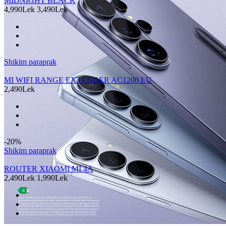
MIDNIGHT BLACK
4,990Lek
3,490Lek
Shikim paraprak
MI WIFI RANGE EXTENDER AC1200 EU
2,490Lek
-20%
Shikim paraprak
ROUTER XIAOMI MI 4A
2,490Lek
1,990Lek