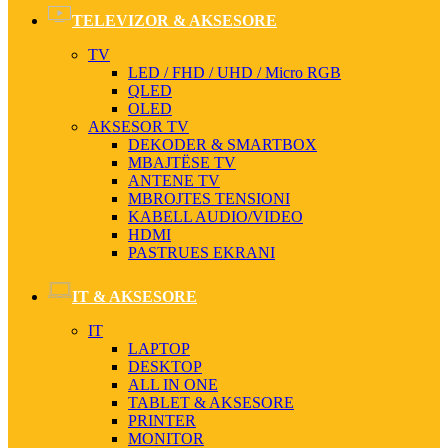
TELEVIZOR & AKSESORE
TV
LED / FHD / UHD / Micro RGB
QLED
OLED
AKSESOR TV
DEKODER & SMARTBOX
MBAJTËSE TV
ANTENE TV
MBROJTES TENSIONI
KABELL AUDIO/VIDEO
HDMI
PASTRUES EKRANI
IT & AKSESORE
IT
LAPTOP
DESKTOP
ALL IN ONE
TABLET & AKSESORE
PRINTER
MONITOR