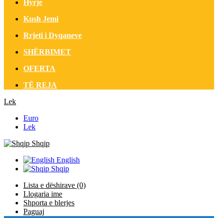
Hyrje
Kush Jemi
Rrjeti i Dyqaneve
SHËRBIMET
OFERTA
TË REJA
Lek
Euro
Lek
Shqip
English
Shqip
Lista e dëshirave (0)
Llogaria ime
Shporta e blerjes
Paguaj