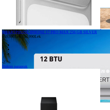
SMARTPHONE IPHONE 17 PRO MAX 256 GB SILVER
159,990Lek
134,990Lek
-27%
Shikim paraprak