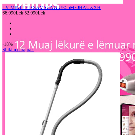
TV MINI LED SAMSUNG UE55M70HAUXXH
66,990Lek
52,990Lek
-18%
Shikim paraprak