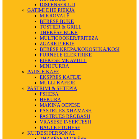
DISPENSER UJI
GATIMI DHE PJEKJA
MIKROVALË
BËRËSE BUKE
TOSTIER & GRILL
THEKËSE BUKE
MULTICOOKER/FRITEZA
ZGARE PJEKJE
BËRËSE KREPA/KOKOSHKA/KOSI
FURNELE ELEKTRIKE
PJEKËSE ME AVULL
MINI FURRA
PAJISJE KAFE
EKSPRES KAFEJE
MULLI KAFEJE
PASTRIMI & SHTEPIA
FSHESA
HEKURA
MAKINA QEPËSE
PASTRUES XHAMASH
PASTRUES RROBASH
VRASESE INSEKTESH
BAULE FTOHESE
KUJDESI PERSONAL
THARËSE FLOKËSH