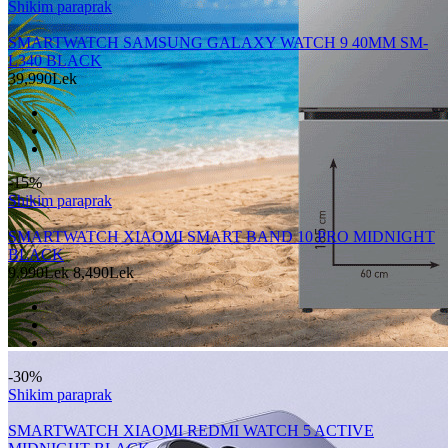
Shikim paraprak
SMARTWATCH SAMSUNG GALAXY WATCH 9 40MM SM-
L340 BLACK
39,990Lek
-15%
Shikim paraprak
SMARTWATCH XIAOMI SMART BAND 10 PRO MIDNIGHT
BLACK
9,990Lek
8,490Lek
-30%
Shikim paraprak
SMARTWATCH XIAOMI REDMI WATCH 5 ACTIVE