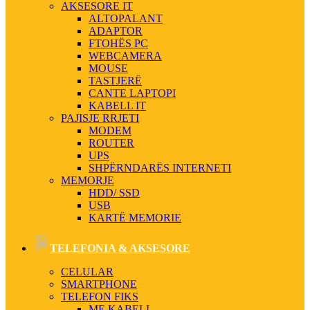
AKSESORE IT
ALTOPALANT
ADAPTOR
FTOHËS PC
WEBCAMERA
MOUSE
TASTJERË
CANTE LAPTOPI
KABELL IT
PAJISJE RRJETI
MODEM
ROUTER
UPS
SHPËRNDARËS INTERNETI
MEMORJE
HDD/ SSD
USB
KARTË MEMORIE
TELEFONIA & AKSESORE
CELULAR
SMARTPHONE
TELEFON FIKS
ME KABELL