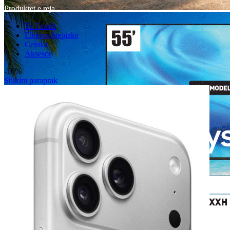
Produktet e reja
Te Fundit
Elektroshtepiake
Celular
Aksesor
-16%
Shikim paraprak