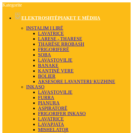
Kategorite
ELEKTROSHTËPIAKET E MËDHA
INSTALIM I LIRË
LAVATRIÇE
LARESE - THARESE
THARËSE RROBASH
FRIGORIFERË
SOBA
LAVASTOVILJE
BANAKE
KANTINË VERE
BOLIER
AKSESORE LAVANTERI/ KUZHINE
INKASO
LAVASTOVILJE
FURRA
PIANURA
ASPIRATORË
FRIGORIFER INKASO
LAVATRIÇE
LAVAPJATA
MISHELATOR